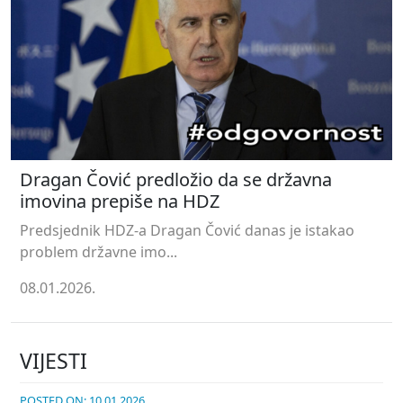
Dragan Čović predložio da se državna
imovina prepiše na HDZ
Predsjednik HDZ-a Dragan Čović danas je istakao
problem državne imo...
08.01.2026.
VIJESTI
POSTED ON: 10.01.2026.