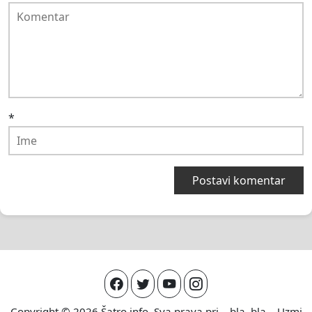
*
Copyright © 2026
Šatro.info
. Sva prava pri... bla, bla... Uzmi