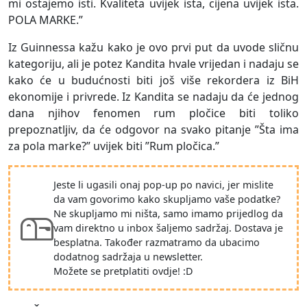
mi ostajemo isti. Kvaliteta uvijek ista, cijena uvijek ista.
POLA MARKE.”
Iz Guinnessa kažu kako je ovo prvi put da uvode sličnu
kategoriju, ali je potez Kandita hvale vrijedan i nadaju se
kako će u budućnosti biti još više rekordera iz BiH
ekonomije i privrede. Iz Kandita se nadaju da će jednog
dana njihov fenomen rum pločice biti toliko
prepoznatljiv, da će odgovor na svako pitanje ”Šta ima
za pola marke?” uvijek biti ”Rum pločica.”
Jeste li ugasili onaj pop-up po navici, jer mislite
da vam govorimo kako skupljamo vaše podatke?
Ne skupljamo mi ništa, samo imamo prijedlog da
vam direktno u inbox šaljemo sadržaj. Dostava je
besplatna. Također razmatramo da ubacimo
dodatnog sadržaja u newsletter.
Možete se pretplatiti ovdje! :D