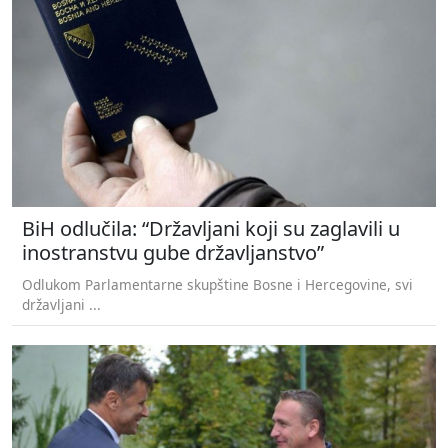
BiH odlučila: “Državljani koji su zaglavili u
inostranstvu gube državljanstvo”
Odlukom Parlamentarne skupštine Bosne i Hercegovine, svi
državljani ...