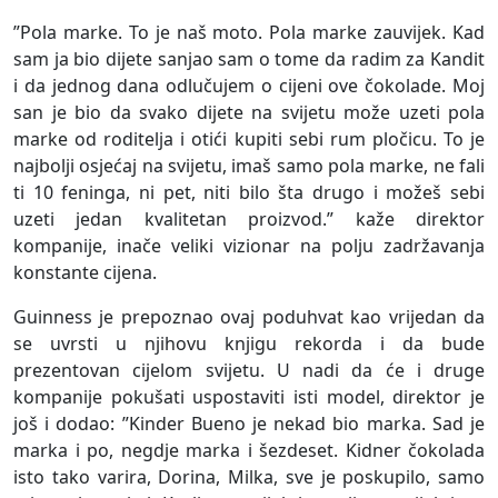
”Pola marke. To je naš moto. Pola marke zauvijek. Kad
sam ja bio dijete sanjao sam o tome da radim za Kandit
i da jednog dana odlučujem o cijeni ove čokolade. Moj
san je bio da svako dijete na svijetu može uzeti pola
marke od roditelja i otići kupiti sebi rum pločicu. To je
najbolji osjećaj na svijetu, imaš samo pola marke, ne fali
ti 10 feninga, ni pet, niti bilo šta drugo i možeš sebi
uzeti jedan kvalitetan proizvod.” kaže direktor
kompanije, inače veliki vizionar na polju zadržavanja
konstante cijena.
Guinness je prepoznao ovaj poduhvat kao vrijedan da
se uvrsti u njihovu knjigu rekorda i da bude
prezentovan cijelom svijetu. U nadi da će i druge
kompanije pokušati uspostaviti isti model, direktor je
još i dodao: ”Kinder Bueno je nekad bio marka. Sad je
marka i po, negdje marka i šezdeset. Kidner čokolada
isto tako varira, Dorina, Milka, sve je poskupilo, samo