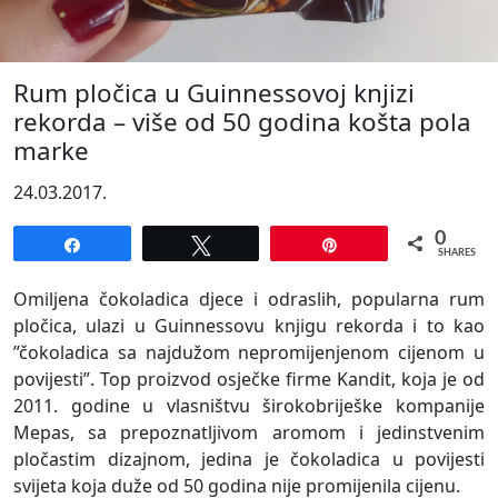
Rum pločica u Guinnessovoj knjizi
rekorda – više od 50 godina košta pola
marke
24.03.2017.
0
Share
Tweet
Pin
SHARES
Omiljena čokoladica djece i odraslih, popularna rum
pločica, ulazi u Guinnessovu knjigu rekorda i to kao
”čokoladica sa najdužom nepromijenjenom cijenom u
povijesti”. Top proizvod osječke firme Kandit, koja je od
2011. godine u vlasništvu širokobriješke kompanije
Mepas, sa prepoznatljivom aromom i jedinstvenim
pločastim dizajnom, jedina je čokoladica u povijesti
svijeta koja duže od 50 godina nije promijenila cijenu.