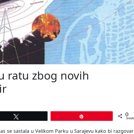
u ratu zbog novih
ir
0
Tweet
Pin
SHAR
as se sastala u Velikom Parku u Sarajevu kako bi razgovar