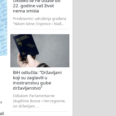
Ukoliko se ne udate do
22. godine vaš život
nema smisla
Predstavnici udruženja građana
“Nikom bitne činjenice i hlađ...
BiH odlučila: “Državljani
koji su zaglavili u
inostranstvu gube
državljanstvo”
Odlukom Parlamentarne
skupštine Bosne i Hercegovine,
ES
svi državljani ...
ali