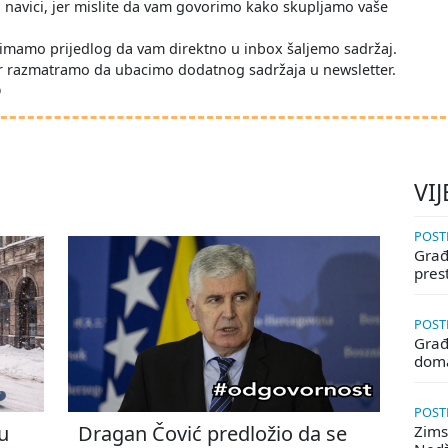
po navici, jer mislite da vam govorimo kako skupljamo vaše
imamo prijedlog da vam direktno u inbox šaljemo sadržaj.
r razmatramo da ubacimo dodatnog sadržaja u newsletter.
D
VIJ
POSTE
Građa
pres
POSTE
Građ
doma
POSTE
u
Dragan Čović predložio da se
Zims