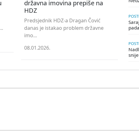
Ned
u
državna imovina prepiše na
HDZ
POSTE
Predsjednik HDZ-a Dragan Čović
Saraj
..
danas je istakao problem državne
pada
imo...
POSTE
08.01.2026.
Nadle
snij