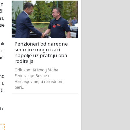
ni
li
 su
 se
Penzioneri od naredne
0ak
sedmice mogu izaći
u i
napolje uz pratnju oba
oći
roditelja
Odlukom Kriznog štaba
Federacije Bosne i
und
Hercegovine, u narednom
 u
peri...
ti,
što