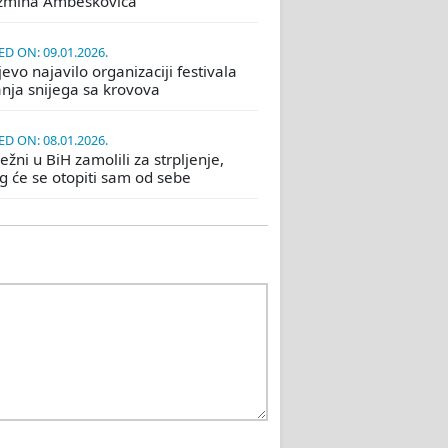
žmina Ambeškovića
D ON: 09.01.2026.
evo najavilo organizaciji festivala
nja snijega sa krovova
D ON: 08.01.2026.
žni u BiH zamolili za strpljenje,
eg će se otopiti sam od sebe