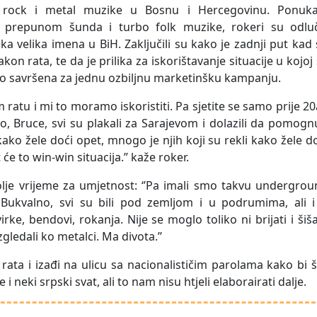
a rock i metal muzike u Bosnu i Hercegovinu. Ponuka
repunom šunda i turbo folk muzike, rokeri su odluči
eka velika imena u BiH. Zaključili su kako je zadnji put kad
kon rata, te da je prilika za iskorištavanje situacije u kojoj
no savršena za jednu ozbiljnu marketinšku kampanju.
 ratu i mi to moramo iskoristiti. Pa sjetite se samo prije 2
, Bruce, svi su plakali za Sarajevom i dolazili da pomogn
 kako žele doći opet, mnogo je njih koji su rekli kako žele d
 će to win-win situacija.” kaže roker.
olje vrijeme za umjetnost: ‘’Pa imali smo takvu undergro
Bukvalno, svi su bili pod zemljom i u podrumima, ali i
ke, bendovi, rokanja. Nije se moglo toliko ni brijati i šiša
zgledali ko metalci. Ma divota.’’
rata i izađi na ulicu sa nacionalističim parolama kako bi 
 i neki srpski svat, ali to nam nisu htjeli elaborairati dalje.