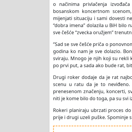
o načinima privlačenja izvođač
bosanskom koncertnom scenom, p
mijenjati situaciju i sami dovesti n
“dobra imena” dolazila u BiH bilo na
sve češće “zvecka oružjem” trenut
‘’Sad se sve češće priča o ponovnom
godina ko nam je sve dolazio. Bono
sviraju. Mnogo je njih koji su rekli
po prvi put, a sada ako bude rat, bit
Drugi roker dodaje da je rat najb
scenu u ratu da je to neviđeno. 
prenesenom značenju, koncerti, svir
niti je kome bilo do toga, pa su svi i
Rokeri planiraju ubrzati proces do 
prije i drugi uzeli puške. Spominje se