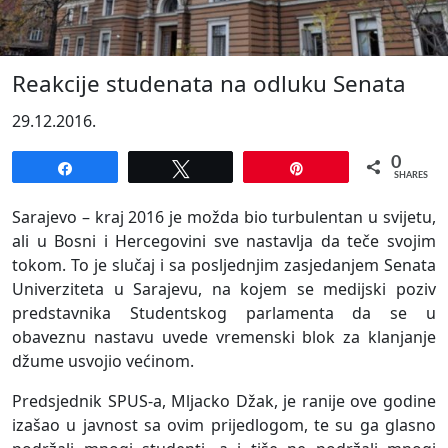
Reakcije studenata na odluku Senata
29.12.2016.
0
Share
Tweet
Pin
SHARES
Sarajevo – kraj 2016 je možda bio turbulentan u svijetu,
ali u Bosni i Hercegovini sve nastavlja da teče svojim
tokom. To je slučaj i sa posljednjim zasjedanjem Senata
Univerziteta u Sarajevu, na kojem se medijski poziv
predstavnika Studentskog parlamenta da se u
obaveznu nastavu uvede vremenski blok za klanjanje
džume usvojio većinom.
Predsjednik SPUS-a, Mljacko Džak, je ranije ove godine
izašao u javnost sa ovim prijedlogom, te su ga glasno