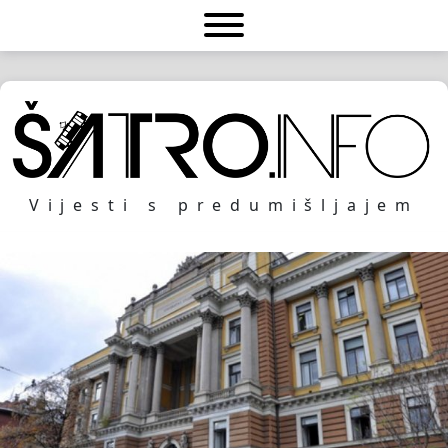
Vijesti s predumišljajem