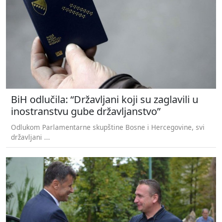
BiH odlučila: “Državljani koji su zaglavili u
inostranstvu gube državljanstvo”
Odlukom Parlamentarne skupštine Bosne i Hercegovine, svi
državljani ...