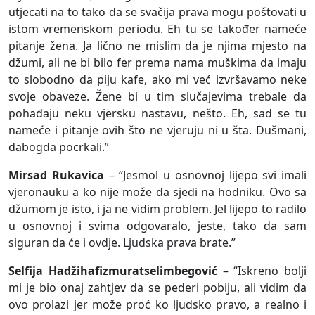
utjecati na to tako da se svačija prava mogu poštovati u
istom vremenskom periodu. Eh tu se također nameće
pitanje žena. Ja lično ne mislim da je njima mjesto na
džumi, ali ne bi bilo fer prema nama muškima da imaju
to slobodno da piju kafe, ako mi već izvršavamo neke
svoje obaveze. Žene bi u tim slučajevima trebale da
pohađaju neku vjersku nastavu, nešto. Eh, sad se tu
nameće i pitanje ovih što ne vjeruju ni u šta. Dušmani,
dabogda pocrkali.”
Mirsad Rukavica
– “Jesmol u osnovnoj lijepo svi imali
vjeronauku a ko nije može da sjedi na hodniku. Ovo sa
džumom je isto, i ja ne vidim problem. Jel lijepo to radilo
u osnovnoj i svima odgovaralo, jeste, tako da sam
siguran da će i ovdje. Ljudska prava brate.”
Selfija Hadžihafizmuratselimbegović
– “Iskreno bolji
mi je bio onaj zahtjev da se pederi pobiju, ali vidim da
ovo prolazi jer može proć ko ljudsko pravo, a realno i