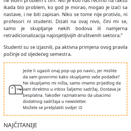
ne vidim problem s tim. Niti je kod nas recimo na faksu
ikada bio problem, ko god je morao, mogao je izaći sa
nastave, i ne biti zapisan. Niko se tome nije protivio, ni
profesori ni studenti. Dizati na ovaj nivo, čini mi se,
samo je skupljanje nekih bodova ili namjerna
retradicionalizacija najosjetljivijih društvenih sektora.”
Studenti su se izjasnili, pa aktivna primjena ovog pravila
počinje od sljedećeg semestra.
Jeste li ugasili onaj pop-up po navici, jer mislite
da vam govorimo kako skupljamo vaše podatke?
Ne skupljamo mi ništa, samo imamo prijedlog da
vam direktno u inbox šaljemo sadržaj. Dostava je
besplatna. Također razmatramo da ubacimo
dodatnog sadržaja u newsletter.
Možete se pretplatiti ovdje! :D
NAJČITANIJE