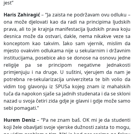
jest”
Haris Zahiragić
– “Ja zaista ne podržavam ovu odluku –
ona može djelovati kao da radi na principima ljudskih
prava, ali to je krajnja manifestacija ljudskih prava koju
desnica može da ostvari, dakle, nema nikakve veze sa
konceptom kao takvim. Iako sam vjernik, mislim da
mjesto ovakvim odlukama nije u sekularnim i državnim
institucijama, posebice ako se donose na osnovu jedne
religije pa se principom negativne jednakosti
primjenjuju i na druge. U suštini, vjerujem da nam je
potrebna re-sekularizacija univerziteta te bih volio da
vidim tog glavonju iz SPUSa kojeg znam iz mahalskih
tuča da napokon sjaše sa jadnih studenata i da se skloni
nazad u svoja četiri zida gdje je glavni i gdje može samo
sebi pomagati.”
Hurem Deniz
– “Pa ne znam baš. OK mi je da studenti
koji žele obavljati svoje vjerske dužnosti zaista to mogu,