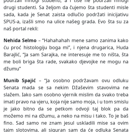
podržali mnogi studenti, a i tiše ne podržali mnogi
drugi studenti. Sa željom da čujemo šta studenti misle
sada, kada je Senat zaista odlučio podržati inicijativu
SPUS-a, izašli smo na ulice našeg grada. Evo šta su za
naš portal rekli:
Nehida Selmo
– “Hahahahah mene samo zanima kako
ću proć histologiju boga mi”, i njena drugarica, Huda
Barajlić, “Ja sam Sarajka, ne interesuje me to ništa, šta
me boli briga šta rade, svakako djevojke ne mogu na
džumu”
Munib Spajić
– “Ja osobno podržavam ovu odluku
Senata mada se sa nekim Džaševim stavovima ne
slažem. Iako sam osobno vjernik mislim da svako treba
imati pravo na vjeru, koja nije samo moja, i u tom smislu
je jako bitno da se petkom odvoji taj blok pa da
možemo mi na džumu, a neko na misu i tako. To je baš
fino. Sad samo ne znam jesul uskladili mise sa ovim
tajm slotovima, ali siguran sam da će odluka Senata