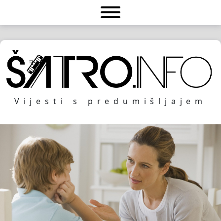
Vijesti s predumišljajem