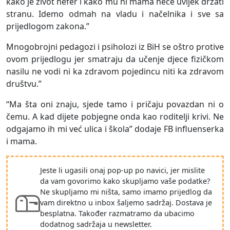
kako je život nefer i kako mu ni mama neće uvijek držati
stranu. Idemo odmah na vladu i načelnika i sve sa
prijedlogom zakona.”
Mnogobrojni pedagozi i psiholozi iz BiH se oštro protive
ovom prijedlogu jer smatraju da učenje djece fizičkom
nasilu ne vodi ni ka zdravom pojedincu niti ka zdravom
društvu.”
“Ma šta oni znaju, sjede tamo i pričaju povazdan ni o
čemu. A kad dijete pobjegne onda kao roditelji krivi. Ne
odgajamo ih mi već ulica i škola” dodaje FB influenserka
i mama.
Jeste li ugasili onaj pop-up po navici, jer mislite
da vam govorimo kako skupljamo vaše podatke?
Ne skupljamo mi ništa, samo imamo prijedlog da
vam direktno u inbox šaljemo sadržaj. Dostava je
besplatna. Također razmatramo da ubacimo
dodatnog sadržaja u newsletter.