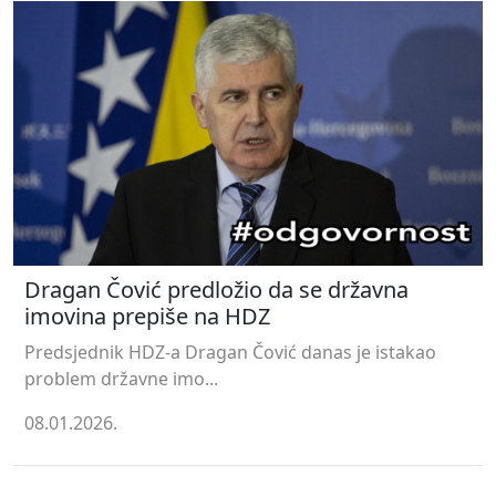
Dragan Čović predložio da se državna
imovina prepiše na HDZ
Predsjednik HDZ-a Dragan Čović danas je istakao
problem državne imo...
08.01.2026.