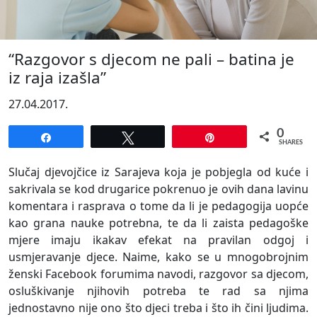
“Razgovor s djecom ne pali – batina je
iz raja izašla”
27.04.2017.
0
Share
Tweet
Pin
SHARES
Slučaj djevojčice iz Sarajeva koja je pobjegla od kuće i
sakrivala se kod drugarice pokrenuo je ovih dana lavinu
komentara i rasprava o tome da li je pedagogija uopće
kao grana nauke potrebna, te da li zaista pedagoške
mjere imaju ikakav efekat na pravilan odgoj i
usmjeravanje djece. Naime, kako se u mnogobrojnim
ženski Facebook forumima navodi, razgovor sa djecom,
osluškivanje njihovih potreba te rad sa njima
jednostavno nije ono što djeci treba i što ih čini ljudima.