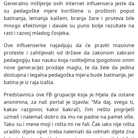
Generalno mišljenje ovih internet influensera jeste da
su pedagoške mjere korištene u prošlosti poput
batinanja, lemanja kaišem, branja žare i pruteva bile
mnogo efektivnije i davale su puno bolje rezultate na
rast i razvoj mladog čovjeka.
Ove influenserke najavljuju da će praviti masovne
proteste i zahtijevati od države da zakonom zabrani
pedagogiju kao nauku koja roditeljima (pogotovo onim
nove generacije) prodaje maglu, te da žele da jedina
dostupna i legalna pedagoška mjera bude batinanje, jer
batina je iz raja izašla.
Predstavnica ove FB grupacije koja je htjela da ostane
anonimna, za naš portal je izjavila: “Ma daj, svega ti,
kakav razgovor, kakvi bakrači, čim nešto pogriješi
uzmeš i nalemaš dobro da mu ne padne na pamet više.
Tako su i mene moji i ništa mi ne fali. Čak iako nije ništa
uradilo dijete opet treba nalemati da odmah dijete zna