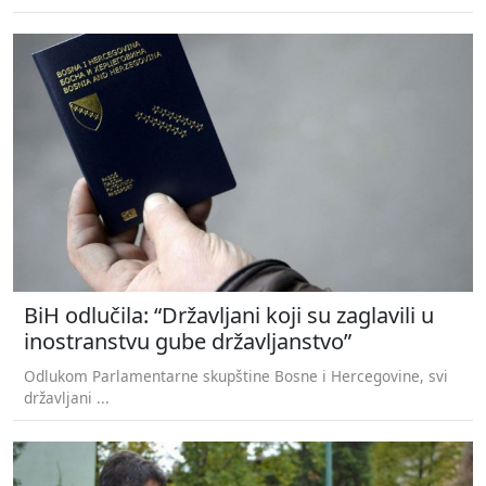
BiH odlučila: “Državljani koji su zaglavili u
inostranstvu gube državljanstvo”
Odlukom Parlamentarne skupštine Bosne i Hercegovine, svi
državljani ...