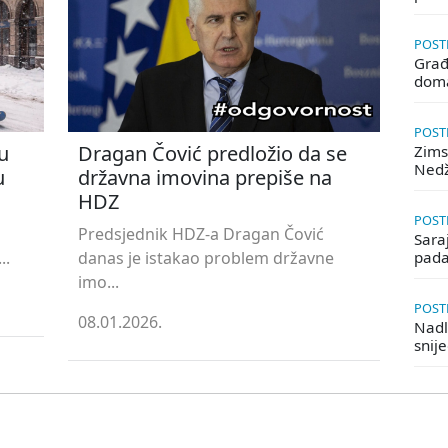
POSTE
Građ
doma
POSTE
u
Dragan Čović predložio da se
Zims
Ned
u
državna imovina prepiše na
HDZ
POSTE
Predsjednik HDZ-a Dragan Čović
Saraj
..
danas je istakao problem državne
pada
imo...
POSTE
08.01.2026.
Nadle
snij