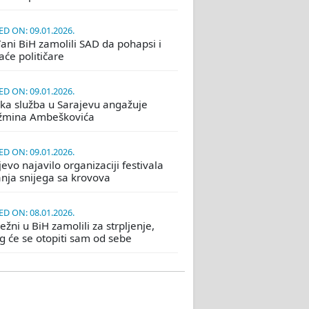
D ON: 09.01.2026.
ani BiH zamolili SAD da pohapsi i
će političare
D ON: 09.01.2026.
ka služba u Sarajevu angažuje
žmina Ambeškovića
D ON: 09.01.2026.
evo najavilo organizaciji festivala
nja snijega sa krovova
D ON: 08.01.2026.
žni u BiH zamolili za strpljenje,
eg će se otopiti sam od sebe