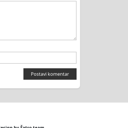
design by
Šatro team