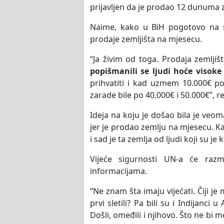
prijavljen da je prodao 12 dunuma
Naime, kako u BiH pogotovo na s
prodaje zemljišta na mjesecu.
“Ja živim od toga. Prodaja zemljiš
popišmanili se ljudi hoće visoke
prihvatiti i kad uzmem 10.000€ p
zarade bile po 40.000€ i 50.000€”, r
Ideja na koju je došao bila je veoma
jer je prodao zemlju na mjesecu. Ka
i sad je ta zemlja od ljudi koji su je k
Vijeće sigurnosti UN-a će razm
informacijama.
“Ne znam šta imaju vijećati. Čiji je m
prvi sletili? Pa bili su i Indijanci
Došli, omeđili i njihovo. Što ne bi 