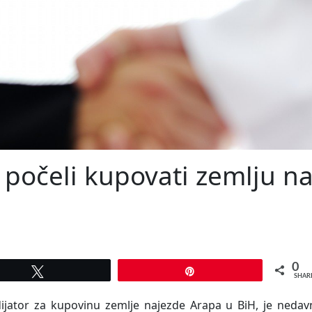
 počeli kupovati zemlju n
0
Tweet
Pin
SHAR
dijator za kupovinu zemlje najezde Arapa u BiH, je nedav