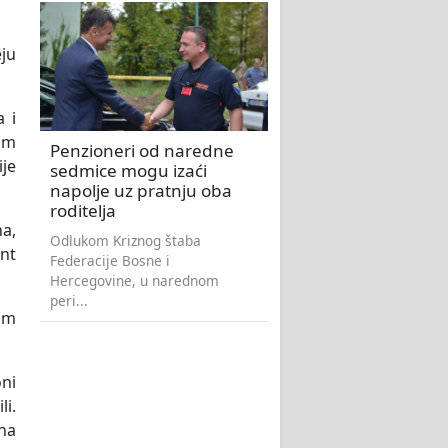
ju
a i
am
Penzioneri od naredne
je
sedmice mogu izaći
napolje uz pratnju oba
roditelja
na,
Odlukom Kriznog štaba
unt
Federacije Bosne i
Hercegovine, u narednom
peri...
im
oni
li.
 na