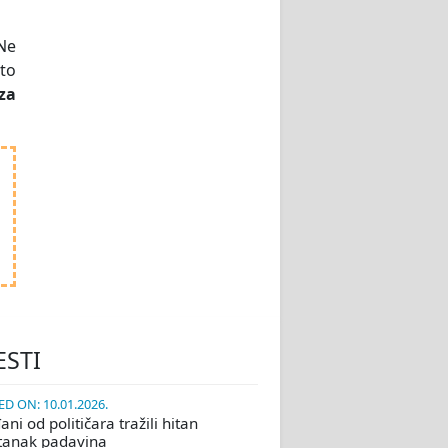
“Ne
uto
za
ESTI
D ON: 10.01.2026.
ni od političara tražili hitan
tanak padavina