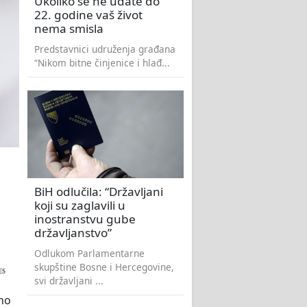
Ukoliko se ne udate do
22. godine vaš život
nema smisla
Predstavnici udruženja građana
“Nikom bitne činjenice i hlađ...
a
BiH odlučila: “Državljani
koji su zaglavili u
inostranstvu gube
državljanstvo”
Odlukom Parlamentarne
skupštine Bosne i Hercegovine,
ES
svi državljani ...
no