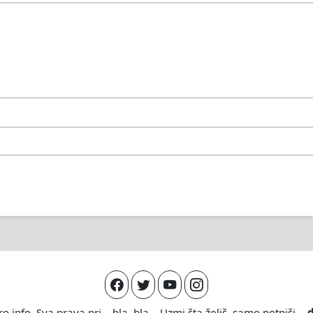
ro.info
. Sva prava pri... bla, bla... Uzmi šta želiš, samo potpiši. -