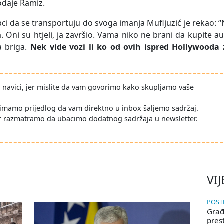
dodaje Ramiz.
ci da se transportuju do svoga imanja Mufljuzić je rekao: 
 Oni su htjeli, ja završio. Vama niko ne brani da kupite a
a briga.
Nek vide vozi li ko od ovih ispred Hollywooda 
po navici, jer mislite da vam govorimo kako skupljamo vaše
imamo prijedlog da vam direktno u inbox šaljemo sadržaj.
r razmatramo da ubacimo dodatnog sadržaja u newsletter.
D
VIJ
POSTE
Građa
pres