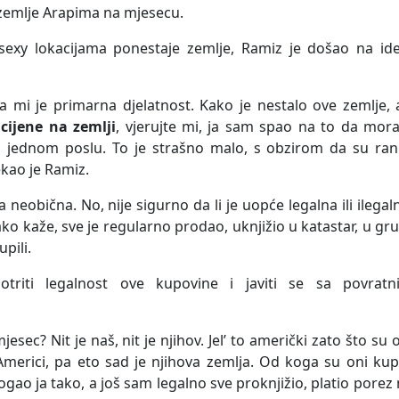
 zemlje Arapima na mjesecu.
exy lokacijama ponestaje zemlje, Ramiz je došao na ide
ta mi je primarna djelatnost. Kako je nestalo ove zemlje, 
 cijene na zemlji
, vjerujte mi, ja sam spao na to da mor
o jednom poslu. To je strašno malo, s obzirom da su rani
ekao je Ramiz.
 neobična. No, nije sigurno da li je uopće legalna ili ilegal
ko kaže, sve je regularno prodao, uknjižio u katastar, u gr
upili.
otriti legalnost ove kupovine i javiti se sa povratn
jesec? Nit je naš, nit je njihov. Jel’ to američki zato što su 
 u Americi, pa eto sad je njihova zemlja. Od koga su oni kupi
mogao ja tako, a još sam legalno sve proknjižio, platio porez