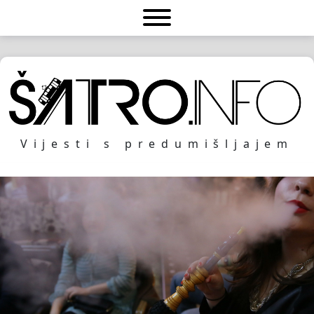
Vijesti s predumišljajem