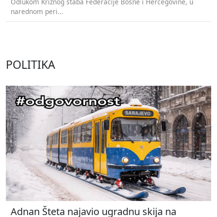
Odlukom Kriznog štaba Federacije Bosne i Hercegovine, u
narednom peri...
POLITIKA
Adnan Šteta najavio ugradnu skija na