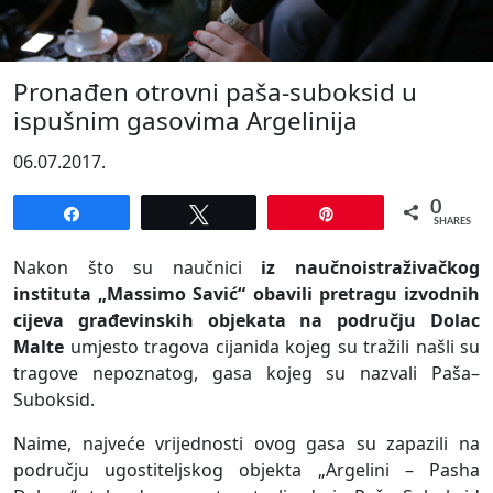
Pronađen otrovni paša-suboksid u
ispušnim gasovima Argelinija
06.07.2017.
0
Share
Tweet
Pin
SHARES
Nakon što su naučnici
iz naučnoistraživačkog
instituta „Massimo Savić“ obavili pretragu izvodnih
cijeva građevinskih objekata na području Dolac
Malte
umjesto tragova cijanida kojeg su tražili našli su
tragove nepoznatog, gasa kojeg su nazvali Paša–
Suboksid.
Naime, najveće vrijednosti ovog gasa su zapazili na
području ugostiteljskog objekta „Argelini – Pasha