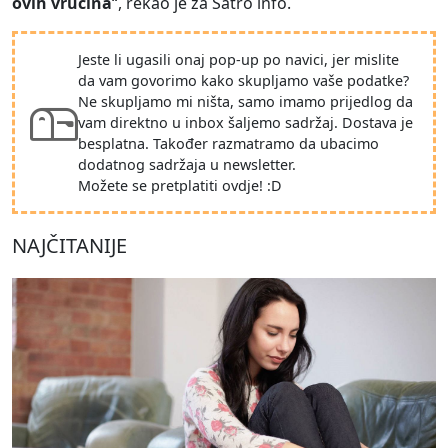
ovih vrućina
“, rekao je za Šatro info.
Jeste li ugasili onaj pop-up po navici, jer mislite
da vam govorimo kako skupljamo vaše podatke?
Ne skupljamo mi ništa, samo imamo prijedlog da
vam direktno u inbox šaljemo sadržaj. Dostava je
besplatna. Također razmatramo da ubacimo
dodatnog sadržaja u newsletter.
Možete se pretplatiti ovdje! :D
NAJČITANIJE