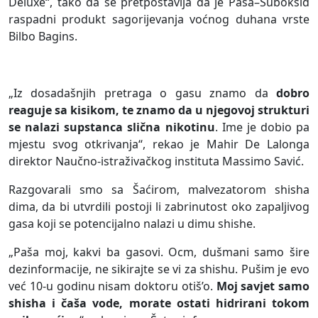
Deluxe“, tako da se pretpostavlja da je Paša–Suboksid
raspadni produkt sagorijevanja voćnog duhana vrste
Bilbo Bagins.
„Iz dosadašnjih pretraga o gasu znamo da
dobro
reaguje sa kisikom, te znamo da u njegovoj strukturi
se nalazi supstanca slična nikotinu
. Ime je dobio pa
mjestu svog otkrivanja“, rekao je Mahir De Lalonga
direktor Naučno-istraživačkog instituta Massimo Savić.
Razgovarali smo sa Šaćirom, malvezatorom shisha
dima, da bi utvrdili postoji li zabrinutost oko zapaljivog
gasa koji se potencijalno nalazi u dimu shishe.
„Paša moj, kakvi ba gasovi. Ocm, dušmani samo šire
dezinformacije, ne sikirajte se vi za shishu. Pušim je evo
već 10-u godinu nisam doktoru otiš’o.
Moj savjet samo
shisha i čaša vode, morate ostati hidrirani tokom