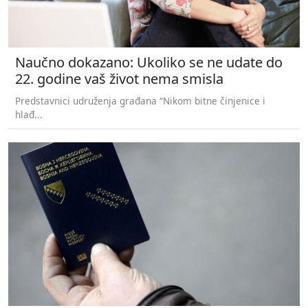
Naučno dokazano: Ukoliko se ne udate do
22. godine vaš život nema smisla
Predstavnici udruženja građana “Nikom bitne činjenice i
hlađ...