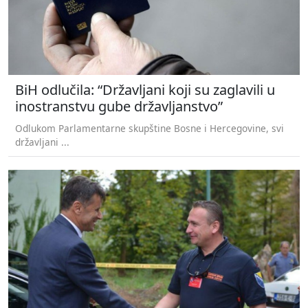
BiH odlučila: “Državljani koji su zaglavili u
inostranstvu gube državljanstvo”
Odlukom Parlamentarne skupštine Bosne i Hercegovine, svi
državljani ...