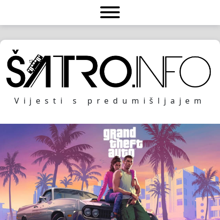
Vijesti s predumišljajem