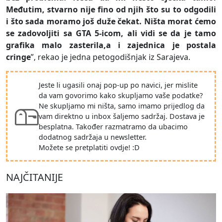
Međutim, stvarno nije fino od njih što su to odgodili
i što sada moramo još duže čekat. Ništa morat ćemo
se zadovoljiti sa GTA 5-icom, ali vidi se da je tamo
grafika malo zasterila,a i zajednica je postala
cringe
”, rekao je jedna petogodišnjak iz Sarajeva.
Jeste li ugasili onaj pop-up po navici, jer mislite
da vam govorimo kako skupljamo vaše podatke?
Ne skupljamo mi ništa, samo imamo prijedlog da
vam direktno u inbox šaljemo sadržaj. Dostava je
besplatna. Također razmatramo da ubacimo
dodatnog sadržaja u newsletter.
Možete se pretplatiti ovdje! :D
NAJČITANIJE