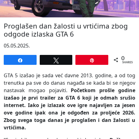
Proglašen dan žalosti u vrtićima zbog
odgode izlaska GTA 6
05.05.2025.
0
Share
Tweet
Pin
SHARES
GTA 5 izašao je sada već davne 2013. godine, a od tog
trenutka pa sve do danas nagađa se kada bi se njegov
nastavak mogao pojaviti.
Početkom prošle godine
izašao je prvi trailer za GTA 6 koji je odmah srušio
internet. Iako je izlazak ove igre najavljen za jesen
ove godine ipak ona je odgođen za proljeće 2026.
Zbog svega toga danas je proglašen i dan žalosti u
vrtićima.