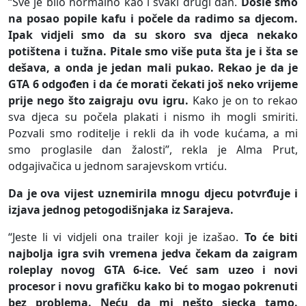
“Sve je bilo normalno kao i svaki drugi dan.
Došle smo
na posao popile kafu i počele da radimo sa djecom.
Ipak vidjeli smo da su skoro sva djeca nekako
potištena i tužna. Pitale smo više puta šta je i šta se
dešava, a onda je jedan mali pukao. Rekao je da je
GTA 6 odgođen i da će morati čekati još neko vrijeme
prije nego što zaigraju ovu igru.
Kako je on to rekao
sva djeca su počela plakati i nismo ih mogli smiriti.
Pozvali smo roditelje i rekli da ih vode kućama, a mi
smo proglasile dan žalosti”, rekla je Alma Prut,
odgajivačica u jednom sarajevskom vrtiću.
Da je ova vijest uznemirila mnogu djecu potvrđuje i
izjava jednog petogodišnjaka iz Sarajeva.
“Jeste li vi vidjeli ona trailer koji je izašao.
To će biti
najbolja igra svih vremena jedva čekam da zaigram
roleplay novog GTA 6-ice. Već sam uzeo i novi
procesor i novu grafičku kako bi to mogao pokrenuti
bez problema. Neću da mi nešto sjecka tamo.