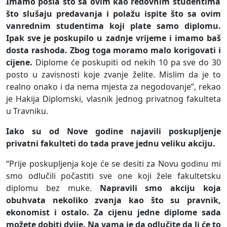
Imamo posla što sa ovim kao redovnim studentima
što slušaju predavanja i polažu ispite što sa ovim
vanrednim studentima koji plate samo diplomu.
Ipak sve je poskupilo u zadnje vrijeme i imamo baš
dosta rashoda. Zbog toga moramo malo korigovati i
cijene.
Diplome će poskupiti od nekih 10 pa sve do 30
posto u zavisnosti koje zvanje želite. Mislim da je to
realno onako i da nema mjesta za negodovanje”, rekao
je Hakija Diplomski, vlasnik jednog privatnog fakulteta
u Travniku.
Iako su od Nove godine najavili poskupljenje
privatni fakulteti do tada prave jednu veliku akciju.
“Prije poskupljenja koje će se desiti za Novu godinu mi
smo odlučili počastiti sve one koji žele fakultetsku
diplomu bez muke.
Napravili smo akciju koja
obuhvata nekoliko zvanja kao što su pravnik,
ekonomist i ostalo. Za cijenu jedne diplome sada
možete dobiti dvije. Na vama je da odlučite da li će to