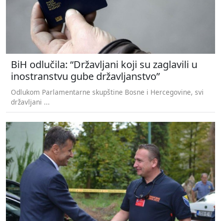
BiH odlučila: “Državljani koji su zaglavili u
inostranstvu gube državljanstvo”
Odlukom Parlamentarne skupštine Bosne i Hercegovine, svi
državljani ...