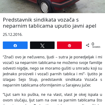
Predstavnik sindikata vozača s
neparnim tablicama uputio javni apel
25.12.2016.
0
Share
Tweet
Pin
SHARES
“Znači ovo je nečuveno, ljudi – sutra je ponedjeljak i mi
vozači sa neparnim tablicama ne možemo svoje familije
odvesti nigdje, nego se moramo gušiti u smradu koji su
jednako proizveli i vozači parnih tablica i mi”- ljutito je
izlagao Sejo Stup, predstavnik sindikata Vozača s
neparnim tablicama oformljenim u Sarajevu jučer.
“Ljut sam ko puška, ne na vlast, vlast je okej ispala u
ovom slučaju, ljut sam na ove sa parnim tablicama što