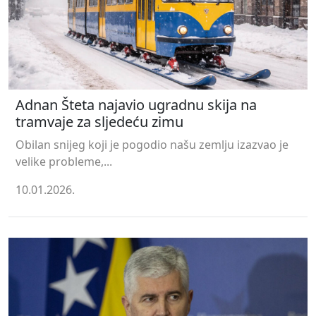
Adnan Šteta najavio ugradnu skija na
tramvaje za sljedeću zimu
Obilan snijeg koji je pogodio našu zemlju izazvao je
velike probleme,...
10.01.2026.