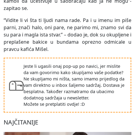
kamoli da učestvuje u saobraćaju kad ja ne mogu”-
zapitao se.
“Vidite li vi šta ti ljudi nama rade. Pa i u imenu im piše
parni, znači halo, oni pare, ne parimo mi, znamo svi da
su para i magla ista stvar.” – dodao je, dok su okupljene i
preplašene bakice u bundama oprezno odmicale u
pravcu kafića Mišel.
Jeste li ugasili onaj pop-up po navici, jer mislite
da vam govorimo kako skupljamo vaše podatke?
Ne skupljamo mi ništa, samo imamo prijedlog da
vam direktno u inbox šaljemo sadržaj. Dostava je
besplatna. Također razmatramo da ubacimo
dodatnog sadržaja u newsletter.
Možete se pretplatiti ovdje! :D
NAJČITANIJE