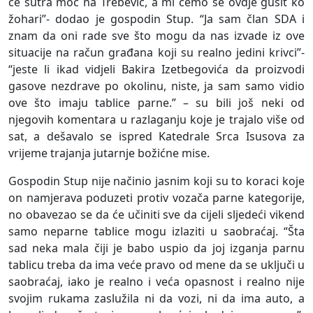
će sutra moć na Trebević, a mi ćemo se ovdje gušit ko
žohari”- dodao je gospodin Stup. “Ja sam član SDA i
znam da oni rade sve što mogu da nas izvade iz ove
situacije na račun građana koji su realno jedini krivci”-
“jeste li ikad vidjeli Bakira Izetbegovića da proizvodi
gasove nezdrave po okolinu, niste, ja sam samo vidio
ove što imaju tablice parne.” – su bili još neki od
njegovih komentara u razlaganju koje je trajalo više od
sat, a dešavalo se ispred Katedrale Srca Isusova za
vrijeme trajanja jutarnje božićne mise.
Gospodin Stup nije načinio jasnim koji su to koraci koje
on namjerava poduzeti protiv vozača parne kategorije,
no obavezao se da će učiniti sve da cijeli sljedeći vikend
samo neparne tablice mogu izlaziti u saobraćaj. “Šta
sad neka mala čiji je babo uspio da joj izganja parnu
tablicu treba da ima veće pravo od mene da se uključi u
saobraćaj, iako je realno i veća opasnost i realno nije
svojim rukama zaslužila ni da vozi, ni da ima auto, a