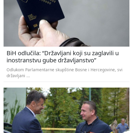
BiH odlučila: “Državljani koji su zaglavili u
inostranstvu gube državljanstvo”
Odlukom Parlamentarne skupštine Bosne i Hercegovine, svi
državljani ...