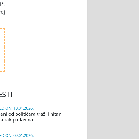
ić.
voj
ESTI
D ON: 10.01.2026.
ni od političara tražili hitan
tanak padavina
D ON: 09.01.2026.