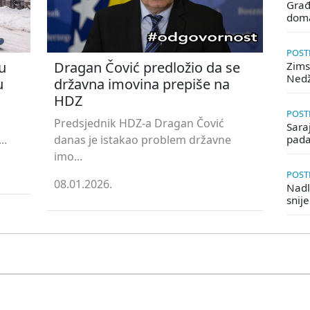
Građ
doma
POSTE
u
Dragan Čović predložio da se
Zims
Ned
u
državna imovina prepiše na
HDZ
POSTE
Predsjednik HDZ-a Dragan Čović
Saraj
..
danas je istakao problem državne
pada
imo...
POSTE
08.01.2026.
Nadle
snij