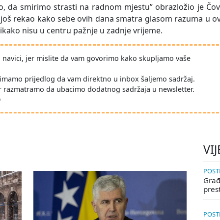
malo, da smirimo strasti na radnom mjestu” obrazložio je Čov
o još rekao kako sebe ovih dana smatra glasom razuma u o
 nikako nisu u centru pažnje u zadnje vrijeme.
po navici, jer mislite da vam govorimo kako skupljamo vaše
imamo prijedlog da vam direktno u inbox šaljemo sadržaj.
r razmatramo da ubacimo dodatnog sadržaja u newsletter.
D
VIJ
POSTE
Građa
pres
POSTE