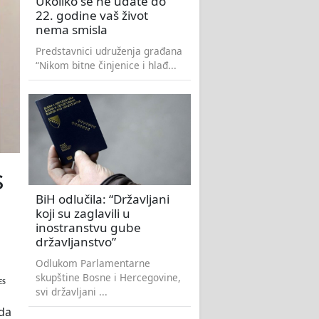
Ukoliko se ne udate do
22. godine vaš život
nema smisla
Predstavnici udruženja građana
“Nikom bitne činjenice i hlađ...
s
BiH odlučila: “Državljani
koji su zaglavili u
inostranstvu gube
državljanstvo”
Odlukom Parlamentarne
skupštine Bosne i Hercegovine,
ES
svi državljani ...
ada