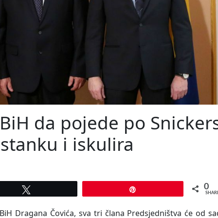
 BiH da pojede po Snicker
tanku i iskulira
0
Tweet
Pin
SHAR
a BiH Dragana Čovića, sva tri člana Predsjedništva će od s