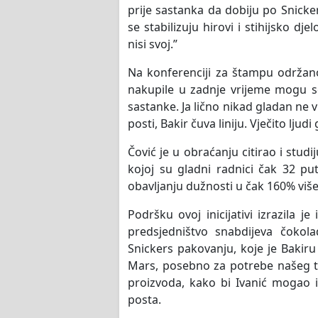
prije sastanka da dobiju po Snicker
se stabilizuju hirovi i stihijsko dj
nisi svoj.”
Na konferenciji za štampu održanoj
nakupile u zadnje vrijeme mogu se j
sastanke. Ja lično nikad gladan ne 
posti, Bakir čuva liniju. Vječito lju
Čović je u obraćanju citirao i stu
kojoj su gladni radnici čak 32 pu
obavljanju dužnosti u čak 160% više
Podršku ovoj inicijativi izrazila 
predsjedništvo snabdijeva čoko
Snickers pakovanju, koje je Bakir
Mars, posebno za potrebe našeg trž
proizvoda, kako bi Ivanić mogao 
posta.