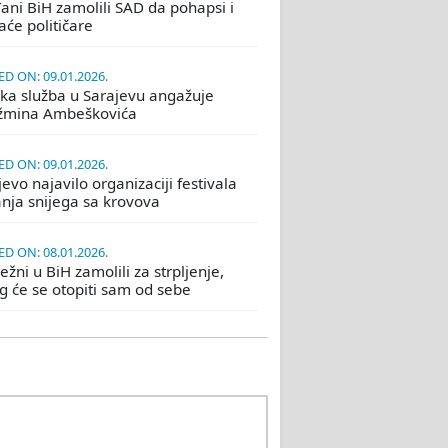
ani BiH zamolili SAD da pohapsi i
će političare
D ON: 09.01.2026.
ka služba u Sarajevu angažuje
žmina Ambeškovića
D ON: 09.01.2026.
evo najavilo organizaciji festivala
nja snijega sa krovova
D ON: 08.01.2026.
žni u BiH zamolili za strpljenje,
eg će se otopiti sam od sebe