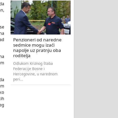
 da
an,
 se
 na
Penzioneri od naredne
sad
sedmice mogu izaći
napolje uz pratnju oba
roditelja
ema
om
Odlukom Kriznog štaba
Federacije Bosne i
Hercegovine, u narednom
peri...
 da
om
ko
kih
eg