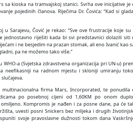
s sa kioska na tramvajskoj stanici. Svrha ove inicijative je
elovanje pojedinih članova. Riječima Dr. Čovića: “Kad si glad
 u Sarajevu, Čović je rekao: “Sve ove frustracije koje su
ednostavno riješiti kada bi svi predstavnici dolazili siti
vijećam i ne besjedim na prazan stomak, ali eno Ivanić kao 
di gladni, pa ne možemo tako više.”
diju WHO-a (Svjetska zdravstvena organizacija pri UN-u) pr
ta neefikasniji na radnom mjestu i skloniji umiranju tok
 slučajeva.
je i multinacionalna firma Mars, Incorporated, te ponudila
ladicama po posebnoj cijeni od 1,60KM po onom dupl
u omiljeno. Kompromis je nađen i za posne dane, pa će ta
išta, uvesti posni Snickers bez mlijeka i drugih životinjs
ispuniti svoje pravoslavne dužnosti tokom dana Vaskršnj