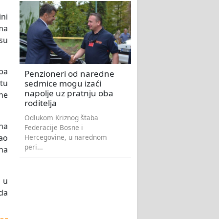
ni
ma
esu
eba
Penzioneri od naredne
sedmice mogu izaći
 tu
napolje uz pratnju oba
 ne
roditelja
Odlukom Kriznog štaba
na
Federacije Bosne i
Hercegovine, u narednom
kao
peri...
 na
 u
da