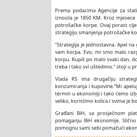
Prema podacima Agencije za stati
iznosila je 1850 KM. Kroz mjesece
potrošačke korpe. Ovaj porast cij
strategiju smanjenja potrošačke kor
‘’Strategija je jednostavna. Apel n
vam korpa. Evo, mi smo malo razgo
korpu. Kupiš po malo svaki dan, do
treba i tako svi uštedimo.’’ stoji u 
Vlada RS ima drugačiju strateg
konzumiranja i kupovine.’’Mi apelu
termin u ekonomiji i tako ćemo iz
veliko, koristimo kolica i svima je b
Građani BiH, sa prosječnom pl
pomaganju BiH ekonomije. Slično 
pomognu sami sebi pomažući ekono