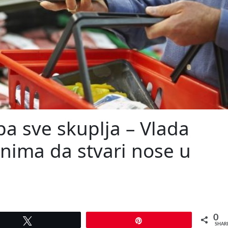
a sve skuplja – Vlada
nima da stvari nose u
0
Tweet
Pin
SHAR