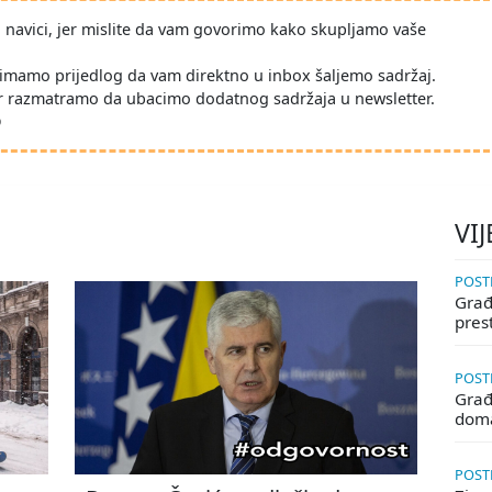
po navici, jer mislite da vam govorimo kako skupljamo vaše
imamo prijedlog da vam direktno u inbox šaljemo sadržaj.
r razmatramo da ubacimo dodatnog sadržaja u newsletter.
D
VIJ
POSTE
Građa
pres
POSTE
Građ
doma
POSTE