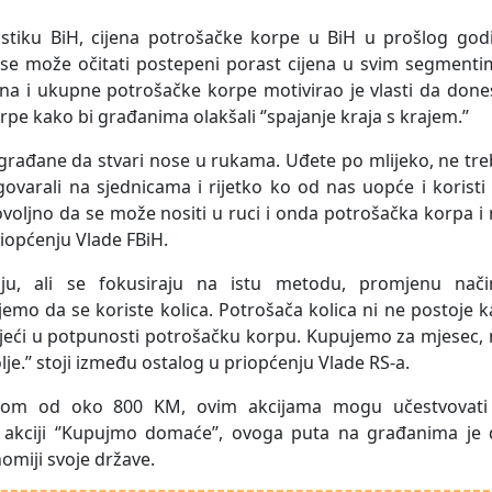
stiku BiH, cijena potrošačke korpe u BiH u prošlog godi
 se može očitati postepeni porast cijena u svim segmenti
ena i ukupne potrošačke korpe motivirao je vlasti da don
pe kako bi građanima olakšali ‘’spajanje kraja s krajem.’’
a građane da stvari nose u rukama. Uđete po mlijeko, ne tr
varali na sjednicama i rijetko ko od nas uopće i koristi
voljno da se može nositi u ruci i onda potrošačka korpa i
priopćenju Vlade FBiH.
iju, ali se fokusiraju na istu metodu, promjenu nači
jemo da se koriste kolica. Potrošača kolica ni ne postoje 
bjeći u potpunosti potrošačku korpu. Kupujemo za mjesec,
olje.’’ stoji između ostalog u priopćenju Vlade RS-a.
atom od oko 800 KM, ovim akcijama mogu učestvovati
akciji ‘’Kupujmo domaće’’, ovoga puta na građanima je 
miji svoje države.