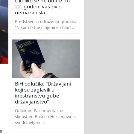
Ukoliko se ne udate do
22. godine vaš život
nema smisla
Predstavnici udruženja građana
“Nikom bitne činjenice i hlađ...
BiH odlučila: “Državljani
koji su zaglavili u
inostranstvu gube
državljanstvo”
Odlukom Parlamentarne
skupštine Bosne i Hercegovine,
svi državljani ...
ES