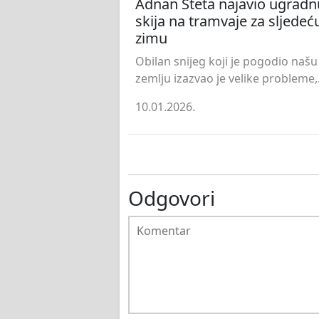
Adnan Šteta najavio ugradn
skija na tramvaje za sljedeć
zimu
Obilan snijeg koji je pogodio našu
zemlju izazvao je velike probleme,.
10.01.2026.
Odgovori