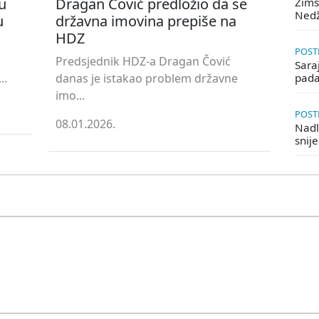
u
Dragan Čović predložio da se
Zims
Ned
u
državna imovina prepiše na
HDZ
POSTE
Predsjednik HDZ-a Dragan Čović
Saraj
..
danas je istakao problem državne
pada
imo...
POSTE
08.01.2026.
Nadle
snij