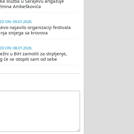
ka služba u Sarajevu angažuje
žmina Ambeškovića
D ON: 09.01.2026.
evo najavilo organizaciji festivala
nja snijega sa krovova
D ON: 08.01.2026.
žni u BiH zamolili za strpljenje,
eg će se otopiti sam od sebe