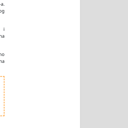
-a.
nog
 i
na
žno
sma