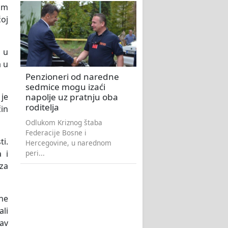
nim
oj
a u
a u
Penzioneri od naredne
sedmice mogu izaći
napolje uz pratnju oba
je
roditelja
čin
Odlukom Kriznog štaba
Federacije Bosne i
ti.
Hercegovine, u narednom
peri...
 i
 za
vne
ali
av