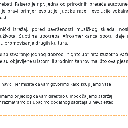
ebati. Falseto je npr. jedna od prirodnih preteča autotune
e pravi primjer evolucije ljudske rase i evolucije vokal
resh.
nički izražaj, pored savršenosti muzičkog sklada, nosi
suživota. Suptilna upotreba Afroamerikanca spotu daje 
u promovisanja drugih kultura.
 je za stvaranje jednog dobrog ‘’nightclub’’ hita izuzetno va
e su objavljene u istom ili srodnim žanrovima, što ova pje
po navici, jer mislite da vam govorimo kako skupljamo vaše
imamo prijedlog da vam direktno u inbox šaljemo sadržaj.
r razmatramo da ubacimo dodatnog sadržaja u newsletter.
D