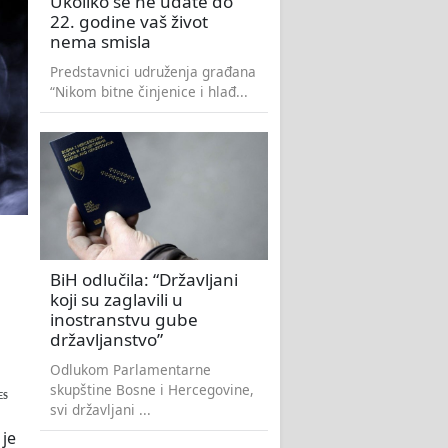
Ukoliko se ne udate do
22. godine vaš život
nema smisla
Predstavnici udruženja građana
“Nikom bitne činjenice i hlađ...
BiH odlučila: “Državljani
koji su zaglavili u
inostranstvu gube
državljanstvo”
Odlukom Parlamentarne
skupštine Bosne i Hercegovine,
ES
svi državljani ...
 je