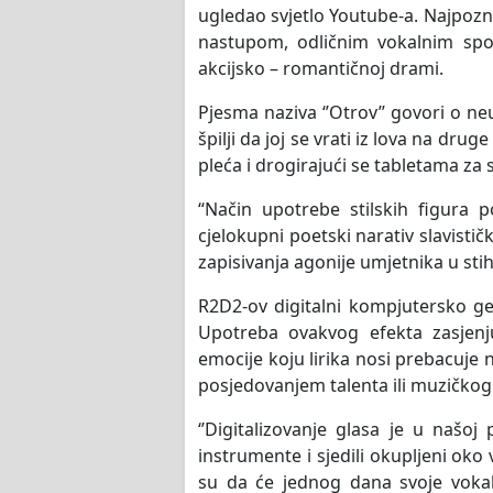
ugledao svjetlo Youtube-a. Najpozna
nastupom, odličnim vokalnim spo
akcijsko – romantičnoj drami.
Pjesma naziva ‘’Otrov’’ govori o ne
špilji da joj se vrati iz lova na dru
pleća i drogirajući se tabletama za
“Način upotrebe stilskih figura
cjelokupni poetski narativ slavistič
zapisivanja agonije umjetnika u sti
R2D2-ov digitalni kompjutersko ge
Upotreba ovakvog efekta zasjenjuj
emocije koju lirika nosi prebacuje
posjedovanjem talenta ili muzičkog
‘’Digitalizovanje glasa je u našoj
instrumente i sjedili okupljeni oko v
su da će jednog dana svoje vokal