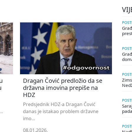
VIJ
POSTE
Građa
pres
POSTE
Građ
doma
POSTE
u
Dragan Čović predložio da se
Zims
Ned
u
državna imovina prepiše na
HDZ
POSTE
Predsjednik HDZ-a Dragan Čović
Saraj
..
danas je istakao problem državne
pada
imo...
POSTE
08.01.2026.
Nadle