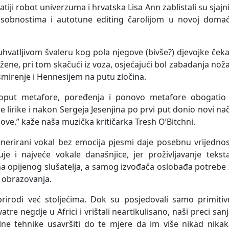
tiji robot univerzuma i hrvatska Lisa Ann zablistali su sjaj
sobnostima i autotune editing čarolijom u novoj domać
uhvatljivom švaleru kog pola njegove (bivše?) djevojke ček
ge žene, pri tom skačući iz voza, osjećajući bol zabadanja nož
 smirenje i Hennesijem na putu zločina.
 poput metafore, poređenja i ponovo metafore obogatio 
ke lirike i nakon Sergeja Jesenjina po prvi put donio novi na
hove.” kaže naša muzička kritičarka Tresh O’Bitchni.
nerirani vokal bez emocija pjesmi daje posebnu vrijednos
e i najveće vokale današnjice, jer proživljavanje teksta
 na opijenog slušatelja, a samog izvođača oslobađa potrebe
 obrazovanja.
 prirodi već stoljećima. Dok su posjedovali samo primiti
atre negdje u Africi i vrištali neartikulisano, naši preci sanj
ne tehnike usavršiti do te mjere da im više nikad nikak