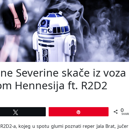
ane Severine skače iz voza
om Hennesija ft. R2D2
0
Tweet
Pin
SHAR
R2D2-a, kojeg u spotu glumi poznati reper Jala Brat, jučer