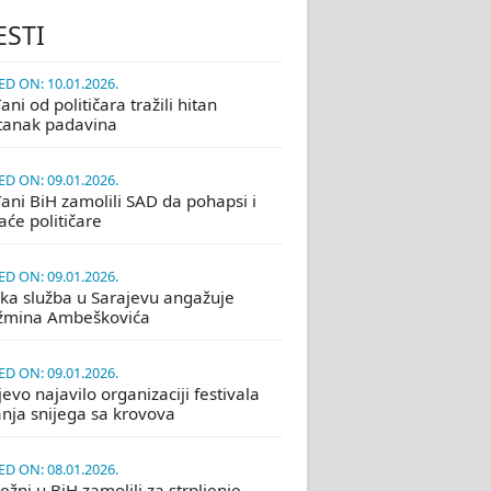
ESTI
D ON: 10.01.2026.
ni od političara tražili hitan
tanak padavina
D ON: 09.01.2026.
ani BiH zamolili SAD da pohapsi i
će političare
D ON: 09.01.2026.
ka služba u Sarajevu angažuje
žmina Ambeškovića
D ON: 09.01.2026.
evo najavilo organizaciji festivala
nja snijega sa krovova
D ON: 08.01.2026.
žni u BiH zamolili za strpljenje,