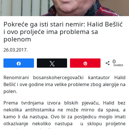
Pokreće ga isti stari nemir: Halid Bešlić
i ovo proljeće ima problema sa
polenom
26.03.2017.
0
Share
Tweet
Pin
SHARES
Renomirani bosanskohercegovački kantautor Halid
Bešlić i ove godine ima velike probleme zbog alergije na
polen.
Prema tvrdnjama izvora bliskih pjevaču, Halid bez
nekolika antihistamika ne može mirno da spava, a
kamo li da nastupa. Ovo bi za posljedicu moglo imati
otkazivanje nekoliko nastupa u sklopu proljetne