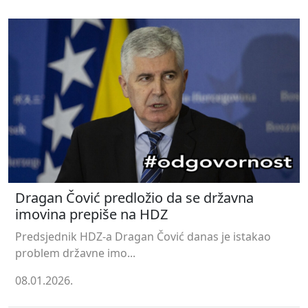
Dragan Čović predložio da se državna
imovina prepiše na HDZ
Predsjednik HDZ-a Dragan Čović danas je istakao
problem državne imo...
08.01.2026.