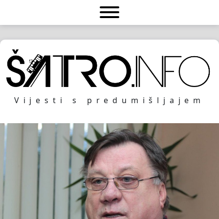
Vijesti s predumišljajem