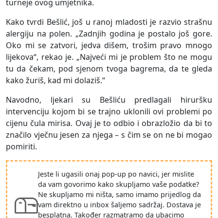
turneje ovog umjetnika.
Kako tvrdi Bešlić, još u ranoj mladosti je razvio strašnu
alergiju na polen. „Zadnjih godina je postalo još gore.
Oko mi se zatvori, jedva dišem, trošim pravo mnogo
lijekova“, rekao je. „Najveći mi je problem što ne mogu
tu da čekam, pod sjenom tvoga bagrema, da te gleda
kako žuriš, kad mi dolaziš.“
Navodno, ljekari su Bešliću predlagali hiruršku
intervenciju kojom bi se trajno uklonili ovi problemi po
cijenu čula mirisa. Ovaj je to odbio i obrazložio da bi to
značilo vječnu jesen za njega – s čim se on ne bi mogao
pomiriti.
Jeste li ugasili onaj pop-up po navici, jer mislite
da vam govorimo kako skupljamo vaše podatke?
Ne skupljamo mi ništa, samo imamo prijedlog da
vam direktno u inbox šaljemo sadržaj. Dostava je
besplatna. Također razmatramo da ubacimo