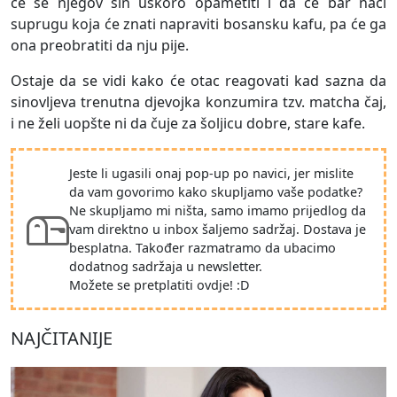
će se njegov sin uskoro opametiti i da će bar naći
suprugu koja će znati napraviti bosansku kafu, pa će ga
ona preobratiti da nju pije.
Ostaje da se vidi kako će otac reagovati kad sazna da
sinovljeva trenutna djevojka konzumira tzv. matcha čaj,
i ne želi uopšte ni da čuje za šoljicu dobre, stare kafe.
Jeste li ugasili onaj pop-up po navici, jer mislite
da vam govorimo kako skupljamo vaše podatke?
Ne skupljamo mi ništa, samo imamo prijedlog da
vam direktno u inbox šaljemo sadržaj. Dostava je
besplatna. Također razmatramo da ubacimo
dodatnog sadržaja u newsletter.
Možete se pretplatiti ovdje! :D
NAJČITANIJE