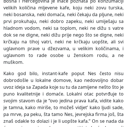
Bosna i Hercegovina je inače poznata po konzumaciji
velikih količina mljevene kafe, koju neki zovu turska,
neki bosanska, neki domaća, neki čekaju da pljune, neki
prvi prokuhaju, neki dobro zapeku, neki umiješaju sa
hladnom vodom, neki sa toplom, neki ne dižu s vatre
dok se ne digne, neki dižu prije nego što se digne, neki
krčkaju na tihoj vatri, neki ne krčkaju uopšte, ali svi
uglavnom prave u džezvama, u velikim količinama, i
uglavnom to rade osobe u ženskom rodu, a ne
muškom.
Kako god bilo, instant-kafe poput Nes često nisu
dobrodošle u lokalne domove, kao nedovoljno dobar
uvoz ideja sa Zapada koje su tu da zamijene nešto što je
puno kvalitetnije i domaće. Lokalni otac potvrđuje to
svojim stavom da je “ovo jedina prava kafa, vidite kako
je tamna, kako miriše, to možeš vidjet’ kako ljudi sade,
pa mrve, pa peku, šta tamo Nes, jevrejska firma još, šta
znaš odakle to dolazi i je li uopšte kafa.” On se nada da