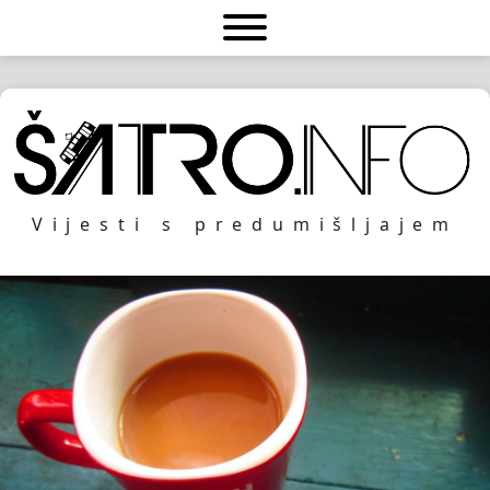
Vijesti s predumišljajem