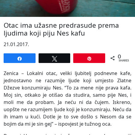
Otac ima užasne predrasude prema
ljudima koji piju Nes kafu
21.01.2017.
0
Share
Tweet
Pin
SHARES
Zenica – Lokalni otac, veliki ljubitelj podnevne kafe,
jednostavno ne razumije ljude koji umjesto Zlatne
Džezve konzumiraju Nes. “To za mene nije prava kafa.
Moj sin, otkako je otišao da studira, samo pije Nes, i
moli me da probam. Ja neću ni da čujem. Iskreno,
uopšte ne razumijem ljude koji je konzumiraju. Neću da
ih imam u kući. Dotle je to sve došlo s Nesom da se
bojim da mi je sin gej” – ispovjest je tužnog oca.