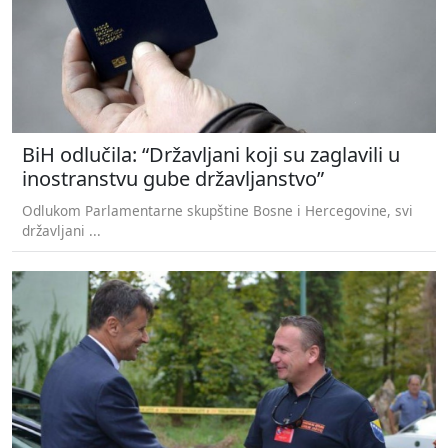
BiH odlučila: “Državljani koji su zaglavili u
inostranstvu gube državljanstvo”
Odlukom Parlamentarne skupštine Bosne i Hercegovine, svi
državljani ...