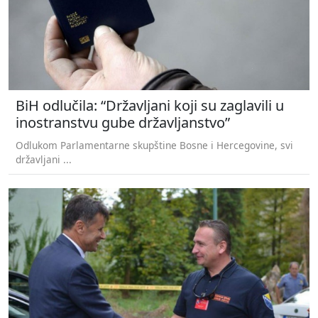
BiH odlučila: “Državljani koji su zaglavili u
inostranstvu gube državljanstvo”
Odlukom Parlamentarne skupštine Bosne i Hercegovine, svi
državljani ...