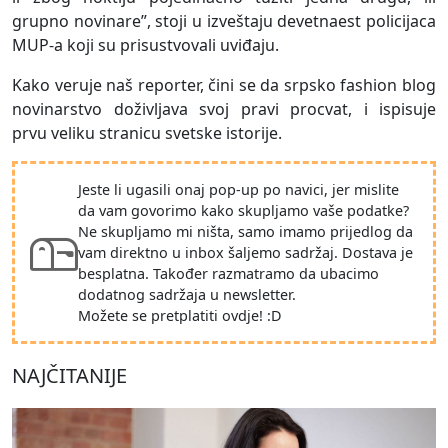
grupno novinare”, stoji u izveštaju devetnaest policijaca
MUP-a koji su prisustvovali uviđaju.
Kako veruje naš reporter, čini se da srpsko fashion blog
novinarstvo doživljava svoj pravi procvat, i ispisuje
prvu veliku stranicu svetske istorije.
Jeste li ugasili onaj pop-up po navici, jer mislite
da vam govorimo kako skupljamo vaše podatke?
Ne skupljamo mi ništa, samo imamo prijedlog da
vam direktno u inbox šaljemo sadržaj. Dostava je
besplatna. Također razmatramo da ubacimo
dodatnog sadržaja u newsletter.
Možete se pretplatiti ovdje! :D
NAJČITANIJE