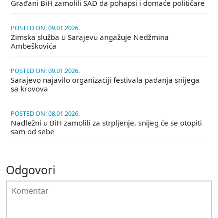
Građani BiH zamolili SAD da pohapsi i domaće političare
POSTED ON: 09.01.2026.
Zimska služba u Sarajevu angažuje Nedžmina
Ambeškovića
POSTED ON: 09.01.2026.
Sarajevo najavilo organizaciji festivala padanja snijega
sa krovova
POSTED ON: 08.01.2026.
Nadležni u BiH zamolili za strpljenje, snijeg će se otopiti
sam od sebe
Odgovori