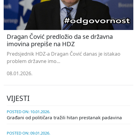
Dragan Čović predložio da se državna
imovina prepiše na HDZ
Predsjednik HDZ-a Dragan Čović danas je istakao
problem državne imo...
08.01.2026.
VIJESTI
POSTED ON: 10.01.2026.
Građani od političara tražili hitan prestanak padavina
POSTED ON: 09.01.2026.