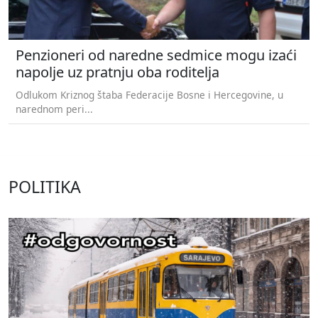
Penzioneri od naredne sedmice mogu izaći
napolje uz pratnju oba roditelja
Odlukom Kriznog štaba Federacije Bosne i Hercegovine, u
narednom peri...
POLITIKA