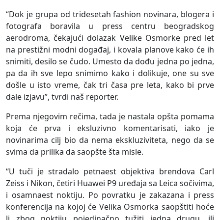
“Dok je grupa od tridesetah fashion novinara, blogera i
fotografa boravila u press centru beogradskog
aerodroma, čekajući dolazak Velike Osmorke pred let
na prestižni modni događaj, i kovala planove kako će ih
snimiti, desilo se čudo. Umesto da dođu jedna po jedna,
pa da ih sve lepo snimimo kako i dolikuje, one su sve
došle u isto vreme, čak tri časa pre leta, kako bi prve
dale izjavu”, tvrdi naš reporter.
Prema njegovim rečima, tada je nastala opšta pomama
koja će prva i eksluzivno komentarisati, iako je
novinarima cilj bio da nema ekskluziviteta, nego da se
svima da prilika da saopšte šta misle.
“U tuči je stradalo petnaest objektiva brendova Carl
Zeiss i Nikon, četiri Huawei P9 uređaja sa Leica sočivima,
i osamnaest noktiju. Po povratku je zakazana i press
konferencija na kojoj će Velika Osmorka saopštiti hoće
li zbog noktiju pojedinačno tužiti jedna drugu, ili