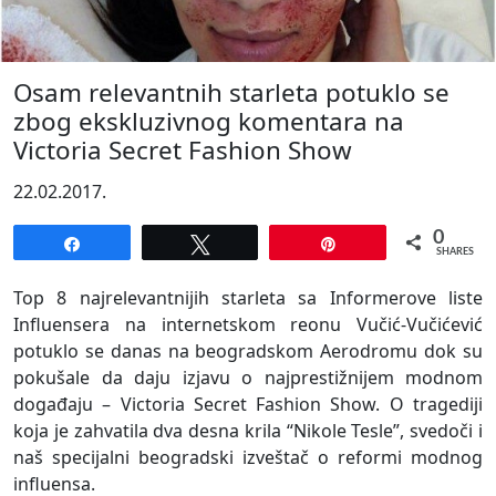
Osam relevantnih starleta potuklo se
zbog ekskluzivnog komentara na
Victoria Secret Fashion Show
22.02.2017.
0
Share
Tweet
Pin
SHARES
Top 8 najrelevantnijih starleta sa Informerove liste
Influensera na internetskom reonu Vučić-Vučićević
potuklo se danas na beogradskom Aerodromu dok su
pokušale da daju izjavu o najprestižnijem modnom
događaju – Victoria Secret Fashion Show. O tragediji
koja je zahvatila dva desna krila “Nikole Tesle”, svedoči i
naš specijalni beogradski izveštač o reformi modnog
influensa.