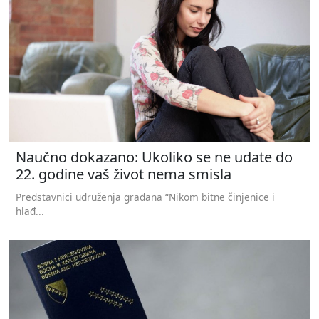
Naučno dokazano: Ukoliko se ne udate do
22. godine vaš život nema smisla
Predstavnici udruženja građana “Nikom bitne činjenice i
hlađ...