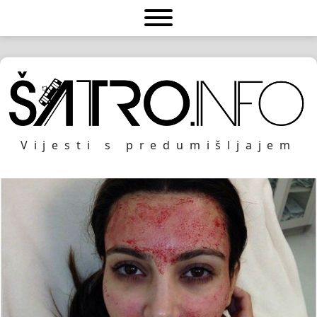
Vijesti s predumišljajem