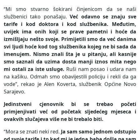
“Mi smo stvarno šokirani činjenicom da se naši
službenici tako ponašaju.
Već odavno se znaju sve
tarife i kod doktora i kod službenika. Međutim,
uvijek ima onih koji se prave pametni i hoće da
izmišljaju nešto svoje. Primijetili smo da već danima
svi ljudi hoće kod tog službenika kojeg ne bi sada da
imenujem. Nismo znali šta je u pitanju, ali kasnije
smo saznali da uzima dosta manji iznos mita nego
mi ostali za iste usluge.
Ruši nam posao i udara nam
na kašiku. Odmah smo obavijestili policiju i rekli da ga
vode”, rekao je Alen Koverta, službenik Općine Novo
Sarajevo.
Jedinstveni cjenovnik bi se trebao početi
primjenjivati već od početak sljedećeg mjeseca i
ovakvih slučajeva više ne bi trebalo biti.
“Mora se znati neki red.
Ja sam samo jednom odstupio
od svoje tarife i to kad mi je jedna baba došla pa sam