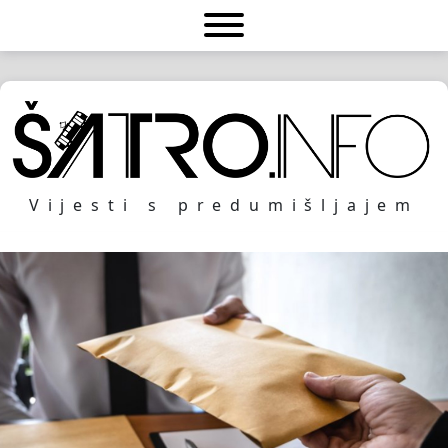
Vijesti s predumišljajem