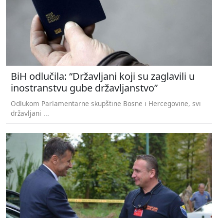
BiH odlučila: “Državljani koji su zaglavili u
inostranstvu gube državljanstvo”
Odlukom Parlamentarne skupštine Bosne i Hercegovine, svi
državljani ...