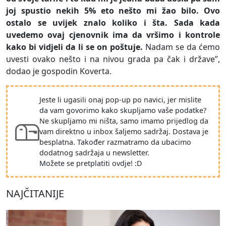
joj spustio nekih 5% eto nešto mi žao bilo. Ovo
ostalo se uvijek znalo koliko i šta. Sada kada
uvedemo ovaj cjenovnik ima da vršimo i kontrole
kako bi vidjeli da li se on poštuje.
Nadam se da ćemo
uvesti ovako nešto i na nivou grada pa čak i države”,
dodao je gospodin Koverta.
Jeste li ugasili onaj pop-up po navici, jer mislite
da vam govorimo kako skupljamo vaše podatke?
Ne skupljamo mi ništa, samo imamo prijedlog da
vam direktno u inbox šaljemo sadržaj. Dostava je
besplatna. Također razmatramo da ubacimo
dodatnog sadržaja u newsletter.
Možete se pretplatiti ovdje! :D
NAJČITANIJE