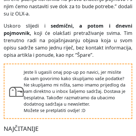
njim ćemo nastaviti sve dok za to bude potrebe.’’ dodali
su iz OLX-a.
Uskoro slijedi i
sedmični, a potom i dnevni
pojmovnik,
koji će olakšati pretraživanje svima. Tim
trenutno radi na pojašnjavanju objava koja u svom
opisu sadrže samo jednu riječ, bez kontakt informacija,
opisa artikla i ponude, kao npr. ‘’Špare’’.
Jeste li ugasili onaj pop-up po navici, jer mislite
da vam govorimo kako skupljamo vaše podatke?
Ne skupljamo mi ništa, samo imamo prijedlog da
vam direktno u inbox šaljemo sadržaj. Dostava je
besplatna. Također razmatramo da ubacimo
dodatnog sadržaja u newsletter.
Možete se pretplatiti ovdje! :D
NAJČITANIJE