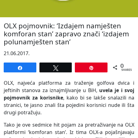
OLX pojmovnik: ‘Izdajem namješten
komforan stan’ zapravo znači ‘izdajem
polunamješten stan’
21.06.2017.
0
Share
Tweet
Pin
SHARES
OLX, najveća platforma za traženje golfova dvica i
jeftinih stanova za iznajmljivanje u BiH,
uvela je i svoj
pojmovnik za korisnike
, kako bi se lakše snalazili na
stranici, te jasno znali šta pojedini korisnici nude ili šta
drugi potražuju.
Tako je ove sedmice hit pojam za pretraživanje na OLX
platformi ‘komforan stan’. Iz tima OLX-a pojašnjavaju