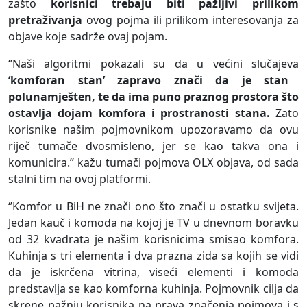
zašto
korisnici trebaju biti pažljivi prilikom
pretraživanja
ovog pojma ili prilikom interesovanja za
objave koje sadrže ovaj pojam.
‘’Naši algoritmi pokazali su da u većini slučajeva
‘komforan stan’ zapravo znači da je stan
polunamješten, te da ima puno praznog prostora što
ostavlja dojam komfora i prostranosti stana.
Zato
korisnike našim pojmovnikom upozoravamo da ovu
riječ tumače dvosmisleno, jer se kao takva ona i
komunicira.’’ kažu tumači pojmova OLX objava, od sada
stalni tim na ovoj platformi.
‘’Komfor u BiH ne znači ono što znači u ostatku svijeta.
Jedan kauč i komoda na kojoj je TV u dnevnom boravku
od 32 kvadrata je našim korisnicima smisao komfora.
Kuhinja s tri elementa i dva prazna zida sa kojih se vidi
da je iskrčena vitrina, viseći elementi i komoda
predstavlja se kao komforna kuhinja. Pojmovnik cilja da
skrene pažnju korisnika na prava značenja pojmova i s