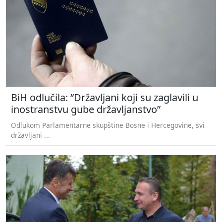
BiH odlučila: “Državljani koji su zaglavili u
inostranstvu gube državljanstvo”
Odlukom Parlamentarne skupštine Bosne i Hercegovine, svi
državljani ...