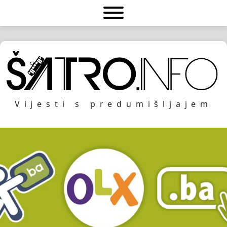
Vijesti s predumišljajem