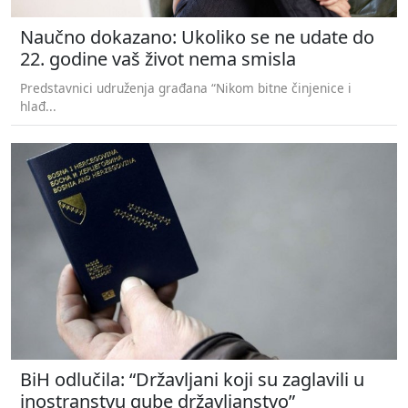
Naučno dokazano: Ukoliko se ne udate do
22. godine vaš život nema smisla
Predstavnici udruženja građana “Nikom bitne činjenice i
hlađ...
BiH odlučila: “Državljani koji su zaglavili u
inostranstvu gube državljanstvo”