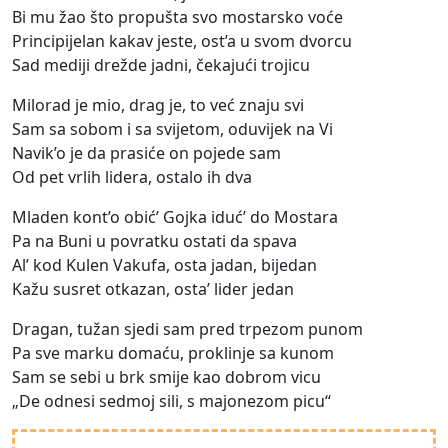
Bi mu žao što propušta svo mostarsko voće
Principijelan kakav jeste, ost’a u svom dvorcu
Sad mediji drežde jadni, čekajući trojicu
Milorad je mio, drag je, to već znaju svi
Sam sa sobom i sa svijetom, oduvijek na Vi
Navik’o je da prasiće on pojede sam
Od pet vrlih lidera, ostalo ih dva
Mladen kont’o obić’ Gojka iduć’ do Mostara
Pa na Buni u povratku ostati da spava
Al’ kod Kulen Vakufa, osta jadan, bijedan
Kažu susret otkazan, osta’ lider jedan
Dragan, tužan sjedi sam pred trpezom punom
Pa sve marku domaću, proklinje sa kunom
Sam se sebi u brk smije kao dobrom vicu
„De odnesi sedmoj sili, s majonezom picu“