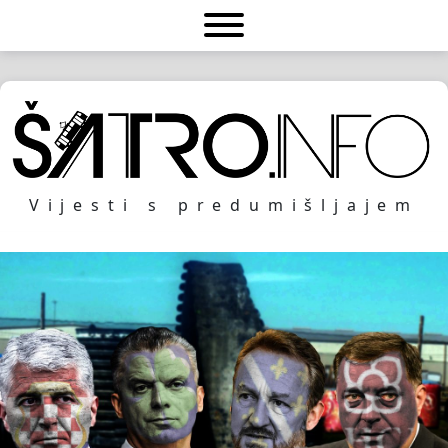
Vijesti s predumišljajem