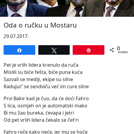
Oda o ručku u Mostaru
29.07.2017.
0
Share
Tweet
Pin
SHARES
Pet je vrlih lidera krenulo da ruča
Mislili su biće fešta, biće puna kuća
Sazvali se mediji, ekipe su silne
Radujuć’ se sendviču već im cure sline
Prvi Bakir kad je čuo, da će doći Fahro
S lica, osmjeh on je automatski mako
Bi mu žao bureka, ćevapa i jetri
Od pet vrlih lidera čekalo se čet’ri
Fahro reče kako neće, jer mu se hoće