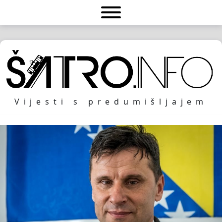
Vijesti s predumišljajem