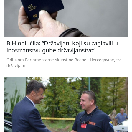
BiH odlučila: “Državljani koji su zaglavili u
inostranstvu gube državljanstvo”
Odlukom Parlamentarne skupštine Bosne i Hercegovine, svi
državljani ...