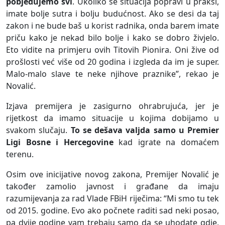
pobjeđujemo svi
. Ukoliko se situacija popravi u praksi,
imate bolje sutra i bolju budućnost. Ako se desi da taj
zakon i ne bude baš u korist radnika, onda barem imate
priču kako je nekad bilo bolje i kako se dobro živjelo.
Eto vidite na primjeru ovih Titovih Pionira. Oni žive od
prošlosti već više od 20 godina i izgleda da im je super.
Malo-malo slave te neke njihove praznike”, rekao je
Novalić.
Izjava premijera je zasigurno ohrabrujuća, jer je
rijetkost da imamo situacije u kojima dobijamo u
svakom slučaju.
To se dešava valjda samo u Premier
Ligi Bosne i Hercegovine
kad igrate na domaćem
terenu.
Osim ove inicijative novog zakona, Premijer Novalić je
također zamolio javnost i građane da imaju
razumijevanja za rad Vlade FBiH riječima: “Mi smo tu tek
od 2015. godine. Evo ako počnete raditi sad neki posao,
pa dvije godine vam trebaju samo da se uhodate gdje,