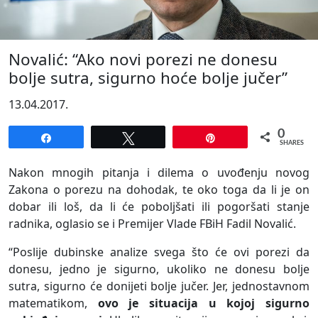
Novalić: “Ako novi porezi ne donesu
bolje sutra, sigurno hoće bolje jučer”
13.04.2017.
0
Share
Tweet
Pin
SHARES
Nakon mnogih pitanja i dilema o uvođenju novog
Zakona o porezu na dohodak, te oko toga da li je on
dobar ili loš, da li će poboljšati ili pogoršati stanje
radnika, oglasio se i Premijer Vlade FBiH Fadil Novalić.
“Poslije dubinske analize svega što će ovi porezi da
donesu, jedno je sigurno, ukoliko ne donesu bolje
sutra, sigurno će donijeti bolje jučer. Jer, jednostavnom
matematikom,
ovo je situacija u kojoj sigurno