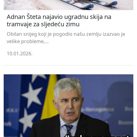
Adnan Šteta najavio ugradnu skija na
tramvaje za sljedeću zimu
Obilan snijeg koji je pogodio našu zemlju izazvao je
velike probleme,...
10.01.2026.