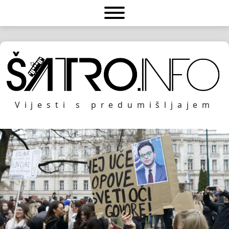
Vijesti s predumišljajem