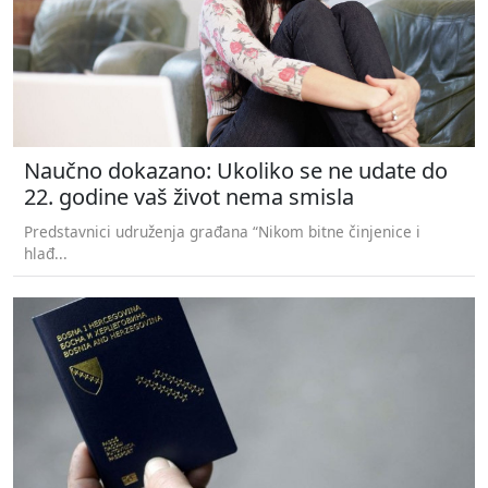
Naučno dokazano: Ukoliko se ne udate do
22. godine vaš život nema smisla
Predstavnici udruženja građana “Nikom bitne činjenice i
hlađ...