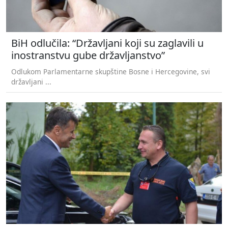
BiH odlučila: “Državljani koji su zaglavili u
inostranstvu gube državljanstvo”
Odlukom Parlamentarne skupštine Bosne i Hercegovine, svi
državljani ...