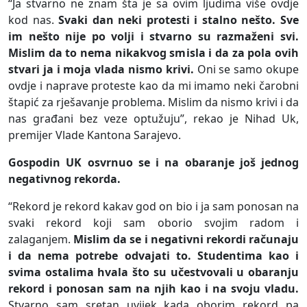
“Ja stvarno ne znam šta je sa ovim ljudima više ovdje
kod nas.
Svaki dan neki protesti i stalno nešto. Sve
im nešto nije po volji i stvarno su razmaženi svi.
Mislim da to nema nikakvog smisla i da za pola ovih
stvari ja i moja vlada nismo krivi.
Oni se samo okupe
ovdje i naprave proteste kao da mi imamo neki čarobni
štapić za rješavanje problema. Mislim da nismo krivi i da
nas građani bez veze optužuju”, rekao je Nihad Uk,
premijer Vlade Kantona Sarajevo.
Gospodin UK osvrnuo se i na obaranje još jednog
negativnog rekorda.
“Rekord je rekord kakav god on bio i ja sam ponosan na
svaki rekord koji sam oborio svojim radom i
zalaganjem.
Mislim da se i negativni rekordi računaju
i da nema potrebe odvajati to. Studentima kao i
svima ostalima hvala što su učestvovali u obaranju
rekord i ponosan sam na njih kao i na svoju vladu.
Stvarno sam sretan uvijek kada oborim rekord pa