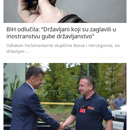
BiH odlučila: “Državljani koji su zaglavili u
inostranstvu gube državljanstvo”
Odlukom Parlamentarne skupštine Bosne i Hercegovine, svi
državljani ...