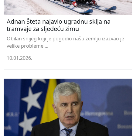
Adnan Šteta najavio ugradnu skija na
tramvaje za sljedeću zimu
Obilan snijeg koji je pogodio našu zemlju izazvao je
velike probleme,...
10.01.2026.