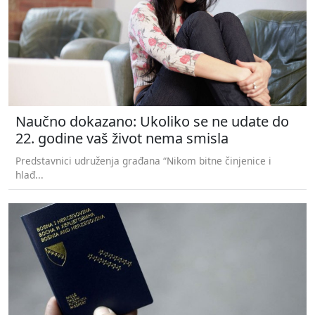
Naučno dokazano: Ukoliko se ne udate do
22. godine vaš život nema smisla
Predstavnici udruženja građana “Nikom bitne činjenice i
hlađ...