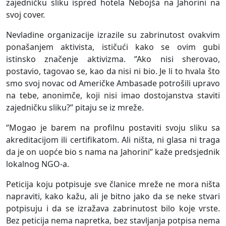
zajedničku sliku ispred hotela Nebojša na Jahorini na
svoj cover.
Nevladine organizacije izrazile su zabrinutost ovakvim
ponašanjem aktivista, ističući kako se ovim gubi
istinsko značenje aktivizma. ‘’Ako nisi sherovao,
postavio, tagovao se, kao da nisi ni bio. Je li to hvala što
smo svoj novac od Američke Ambasade potrošili upravo
na tebe, anonimče, koji nisi imao dostojanstva staviti
zajedničku sliku?’’ pitaju se iz mreže.
‘’Mogao je barem na profilnu postaviti svoju sliku sa
akreditacijom ili certifikatom. Ali ništa, ni glasa ni traga
da je on uopće bio s nama na Jahorini’’ kaže predsjednik
lokalnog NGO-a.
Peticija koju potpisuje sve članice mreže ne mora ništa
napraviti, kako kažu, ali je bitno jako da se neke stvari
potpisuju i da se izražava zabrinutost bilo koje vrste.
Bez peticija nema napretka, bez stavljanja potpisa nema