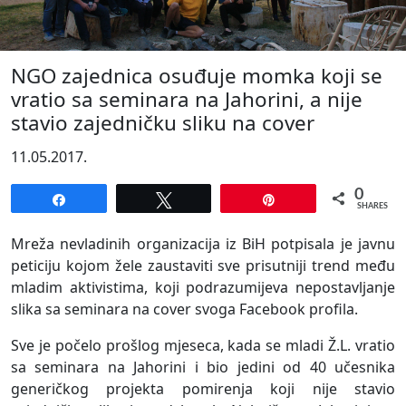
NGO zajednica osuđuje momka koji se
vratio sa seminara na Jahorini, a nije
stavio zajedničku sliku na cover
11.05.2017.
0
Share
Tweet
Pin
SHARES
Mreža nevladinih organizacija iz BiH potpisala je javnu
peticiju kojom žele zaustaviti sve prisutniji trend među
mladim aktivistima, koji podrazumijeva nepostavljanje
slika sa seminara na cover svoga Facebook profila.
Sve je počelo prošlog mjeseca, kada se mladi Ž.L. vratio
sa seminara na Jahorini i bio jedini od 40 učesnika
generičkog projekta pomirenja koji nije stavio