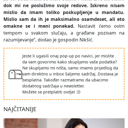
dok mi ne posložimo svoje redove. Iskreno nisam
mislio da imam toliko poskupljenje u mandatu.
Mislio sam da ih je maksimalno osamdeset, ali eto
omakne se i meni ponekad.
Nastavit ćemo ovim
tempom u svakom slučaju, a građane pozivam na
razumijevanje”, dodao je gospodin Nikšić.
Jeste li ugasili onaj pop-up po navici, jer mislite
da vam govorimo kako skupljamo vaše podatke?
Ne skupljamo mi ništa, samo imamo prijedlog da
vam direktno u inbox šaljemo sadržaj. Dostava je
besplatna. Također razmatramo da ubacimo
dodatnog sadržaja u newsletter.
Možete se pretplatiti ovdje! :D
NAJČITANIJE