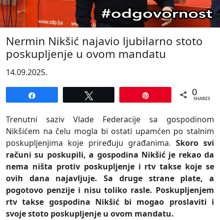
Nermin Nikšić najavio ljubilarno stoto
poskupljenje u ovom mandatu
14.09.2025.
0
Share
Tweet
Pin
SHARES
Trenutni saziv Vlade Federacije sa gospodinom
Nikšićem na čelu mogla bi ostati upamćen po stalnim
poskupljenjima koje priređuju građanima.
Skoro svi
računi su poskupili, a gospodina Nikšić je rekao da
nema ništa protiv poskupljenje i rtv takse koje se
ovih dana najavljuje. Sa druge strane plate, a
pogotovo penzije i nisu toliko rasle. Poskupljenjem
rtv takse gospodina Nikšić bi mogao proslaviti i
svoje stoto poskupljenje u ovom mandatu.