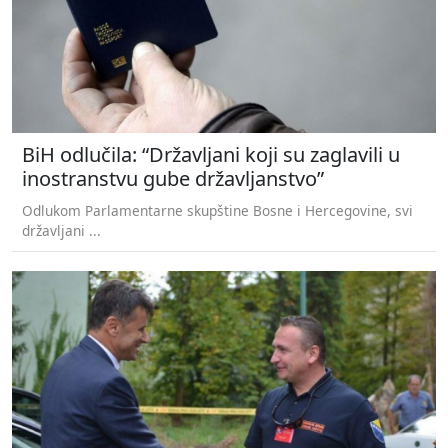
BiH odlučila: “Državljani koji su zaglavili u
inostranstvu gube državljanstvo”
Odlukom Parlamentarne skupštine Bosne i Hercegovine, svi
državljani ...