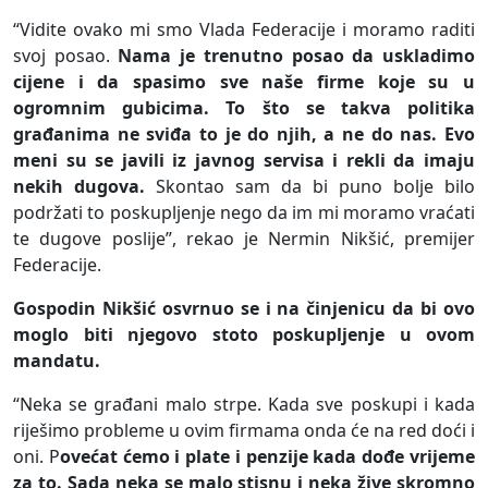
“Vidite ovako mi smo Vlada Federacije i moramo raditi
svoj posao.
Nama je trenutno posao da uskladimo
cijene i da spasimo sve naše firme koje su u
ogromnim gubicima. To što se takva politika
građanima ne sviđa to je do njih, a ne do nas. Evo
meni su se javili iz javnog servisa i rekli da imaju
nekih dugova.
Skontao sam da bi puno bolje bilo
podržati to poskupljenje nego da im mi moramo vraćati
te dugove poslije”, rekao je Nermin Nikšić, premijer
Federacije.
Gospodin Nikšić osvrnuo se i na činjenicu da bi ovo
moglo biti njegovo stoto poskupljenje u ovom
mandatu.
“Neka se građani malo strpe. Kada sve poskupi i kada
riješimo probleme u ovim firmama onda će na red doći i
oni. P
ovećat ćemo i plate i penzije kada dođe vrijeme
za to. Sada neka se malo stisnu i neka žive skromno