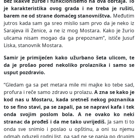
bez ikakve žurbe i funkcionišemo na dva obrtaja. To
je karakteristika ovog grada i ne treba je rušiti,
barem ne od strane domaćeg stanovništva.
Međutim
jutros kada sam ga sreo mislio sam prvo da je neko iz
Sarajeva ili Zenice, a ne iz mog Mostara. Kako je žurio
ulicama nisam mogao da ga prepoznam”, ističe Jusuf
Liska, stanovnik Mostara.
Samir je primijećen kako užurbano šeta ulicom, te
da je prošao pored nekoliko prolaznika i samo se
usput pozdravio.
“Gledam ga sa pet metara mile mi majke ko tebe sad,
profura i reče samo zdravo u prolazu.
A zna se kako je
kod nas u Mostaru, kada sretneš nekog poznanika
to se fino stavi, pa se zapali, pa se napravi kafa i tek
onda svojim poslom bola. A ne ovako ko neki
stranac da prođeš i da me tako uvrijediš.
Ja sam ti to
onda sve snimio i poslao u opštinu, a oni su njemu
odmah oduzeli rodni list, pa sad ne se ganja po drugim