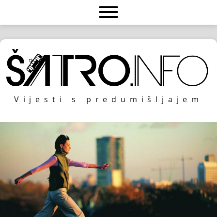
Vijesti s predumišljajem