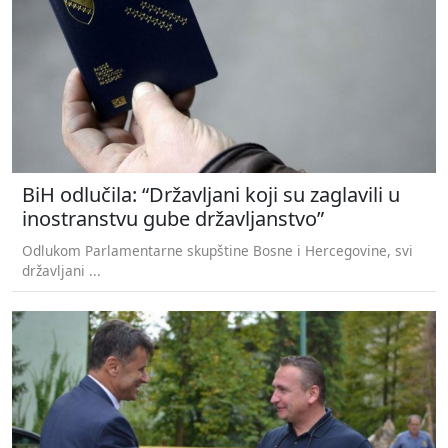
BiH odlučila: “Državljani koji su zaglavili u
inostranstvu gube državljanstvo”
Odlukom Parlamentarne skupštine Bosne i Hercegovine, svi
državljani ...