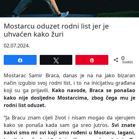
Mostarcu oduzet rodni list jer je
uhvaćen kako žuri
02.07.2024.
0
Share
Tweet
Pin
SHARES
Mostarac Samir Braca, danas je na na jako bizaran
način izgubio svoj rodni list, i to na inicijativu građana
koji su ga prijavili.
Kako navode, Braca se ponašao
kako nije dosljedno Mostarcima, zbog čega mu je
rodni list oduzet.
“Ja Bracu znam cijeli život i nisam mogao da vjerujem
kako se ponaša kada sam ga sreo jutros.
Svi znate
kakvi smo mi svi koji smo rođeni u Mostaru, lagani,