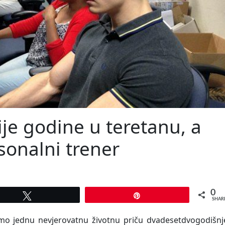
je godine u teretanu, a
sonalni trener
0
Tweet
Pin
SHAR
o jednu nevjerovatnu životnu priču dvadesetdvogodišnj