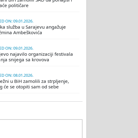
će političare
D ON: 09.01.2026.
ka služba u Sarajevu angažuje
žmina Ambeškovića
D ON: 09.01.2026.
evo najavilo organizaciji festivala
nja snijega sa krovova
D ON: 08.01.2026.
žni u BiH zamolili za strpljenje,
eg će se otopiti sam od sebe