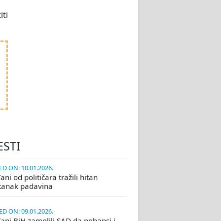
ti
ESTI
D ON: 10.01.2026.
ni od političara tražili hitan
tanak padavina
D ON: 09.01.2026.
ani BiH zamolili SAD da pohapsi i