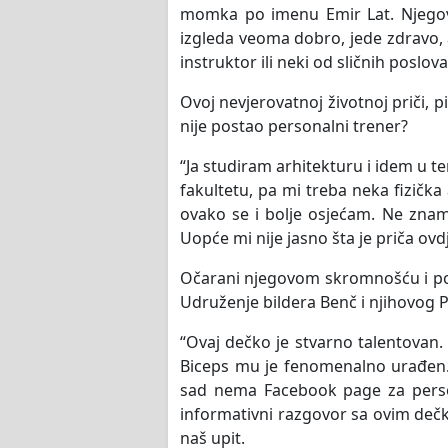
momka po imenu Emir Lat. Njegov 
izgleda veoma dobro, jede zdravo, a
instruktor ili neki od sličnih poslova
Ovoj nevjerovatnoj životnoj priči, 
nije postao personalni trener?
“Ja studiram arhitekturu i idem u 
fakultetu, pa mi treba neka fizičk
ovako se i bolje osjećam. Ne znam 
Uopće mi nije jasno šta je priča ovd
Očarani njegovom skromnošću i po
Udruženje bildera Benč i njihovog
“Ovaj dečko je stvarno talentovan.
Biceps mu je fenomenalno urađen.
sad nema Facebook page za person
informativni razgovor sa ovim dečk
naš upit.