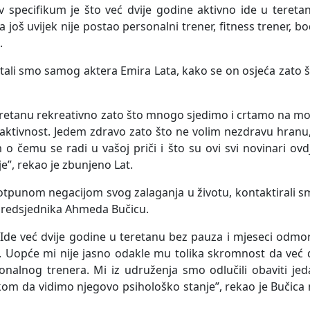
specifikum je što već dvije godine aktivno ide u teretan
 još uvijek nije postao personalni trener, fitness trener, b
.
pitali smo samog aktera Emira Lata, kako se on osjeća zato 
teretanu rekreativno zato što mnogo sjedimo i crtamo na 
a aktivnost. Jedem zdravo zato što ne volim nezdravu hranu
o čemu se radi u vašoj priči i što su ovi svi novinari ovd
je”, rekao je zbunjeno Lat.
tpunom negacijom svog zalaganja u životu, kontaktirali s
 Predsjednika Ahmeda Bučicu.
 Ide već dvije godine u teretanu bez pauza i mjeseci odmo
 Uopće mi nije jasno odakle mu tolika skromnost da već 
alnog trenera. Mi iz udruženja smo odlučili obaviti jed
om da vidimo njegovo psihološko stanje”, rekao je Bučica