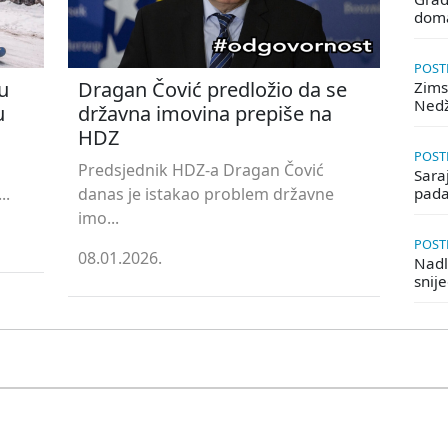
doma
POSTE
u
Dragan Čović predložio da se
Zims
Ned
u
državna imovina prepiše na
HDZ
POSTE
Predsjednik HDZ-a Dragan Čović
Saraj
..
danas je istakao problem državne
pada
imo...
POSTE
08.01.2026.
Nadle
snij