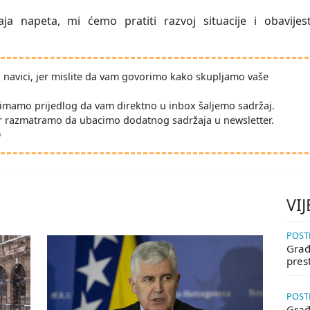
ja napeta, mi ćemo pratiti razvoj situacije i obavijesti
po navici, jer mislite da vam govorimo kako skupljamo vaše
imamo prijedlog da vam direktno u inbox šaljemo sadržaj.
r razmatramo da ubacimo dodatnog sadržaja u newsletter.
D
VIJ
POSTE
Građa
pres
POSTE
Građ