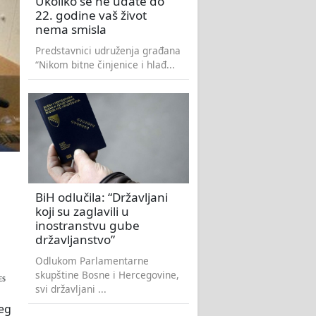
Ukoliko se ne udate do
22. godine vaš život
nema smisla
Predstavnici udruženja građana
“Nikom bitne činjenice i hlađ...
BiH odlučila: “Državljani
koji su zaglavili u
inostranstvu gube
državljanstvo”
Odlukom Parlamentarne
skupštine Bosne i Hercegovine,
ES
svi državljani ...
eg