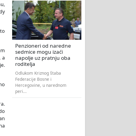
u,
ody
što
Penzioneri od naredne
mom
sedmice mogu izaći
napolje uz pratnju oba
, a
roditelja
je.
Odlukom Kriznog štaba
Federacije Bosne i
mo
Hercegovine, u narednom
peri...
ra.
do
an
 na