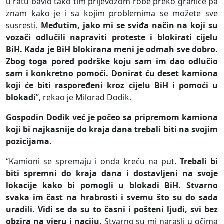
u ratu bavio tako tim prijevozom robe preko granice pa
znam kako je i sa kojim problemima se možete sve
susresti.
Međutim, jako mi se sviđa način na koji su
vozači odlučili napraviti proteste i blokirati cijelu
BiH. Kada je BiH blokirana meni je odmah sve dobro.
Zbog toga pored podrške koju sam im dao odlučio
sam i konkretno pomoći. Donirat ću deset kamiona
koji će biti raspoređeni kroz cijelu BiH i pomoći u
blokadi
”, rekao je Milorad Dodik.
Gospodin Dodik već je počeo sa pripremom kamiona
koji bi najkasnije do kraja dana trebali biti na svojim
pozicijama.
“Kamioni se spremaju i onda kreću na put.
Trebali bi
biti spremni do kraja dana i dostavljeni na svoje
lokacije kako bi pomogli u blokadi BiH. Stvarno
svaka im čast na hrabrosti i svemu što su do sada
uradili. Vidi se da su to časni i pošteni ljudi, svi bez
obzira na vjeru i naciju.
Stvarno su mi narasli u očima