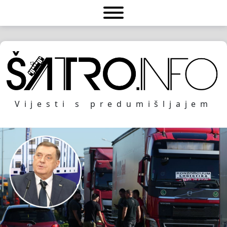
Vijesti s predumišljajem