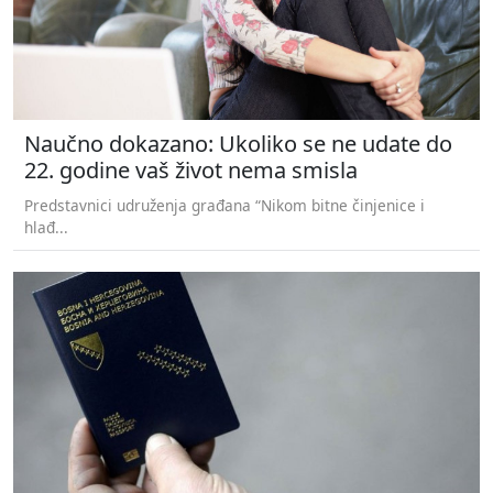
Naučno dokazano: Ukoliko se ne udate do
22. godine vaš život nema smisla
Predstavnici udruženja građana “Nikom bitne činjenice i
hlađ...