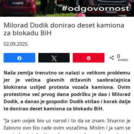
Milorad Dodik donirao deset kamiona
za blokadu BiH
02.09.2025.
0
Share
Tweet
Pin
SHARES
Naša zemlja trenutno se nalazi u velikom problemu
jer je većina glavnih državnih saobraćajnica
blokirana uslijed protesta vozača kamiona. Ovim
protestima već prvog dana podršku je dao i Milorad
Dodik, a danas je gospodin Dodik otišao i korak dalje
te donirao deset kamiona za blokadu BiH.
“Ja sam uvijek bio uz narod i to da se znam. Stvarno je
žalosno ovo što rade ovim vozačima. Mislim i ja sam se