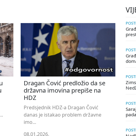
VIJ
POSTE
Građa
pres
POSTE
Građ
doma
POSTE
u
Dragan Čović predložio da se
Zims
Ned
u
državna imovina prepiše na
HDZ
POSTE
Predsjednik HDZ-a Dragan Čović
Saraj
..
danas je istakao problem državne
pada
imo...
POSTE
08.01.2026.
Nadle