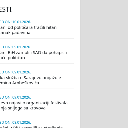
ESTI
D ON: 10.01.2026.
ni od političara tražili hitan
tanak padavina
D ON: 09.01.2026.
ani BiH zamolili SAD da pohapsi i
će političare
D ON: 09.01.2026.
ka služba u Sarajevu angažuje
žmina Ambeškovića
D ON: 09.01.2026.
evo najavilo organizaciji festivala
nja snijega sa krovova
D ON: 08.01.2026.
žni u BiH zamolili za strpljenje,