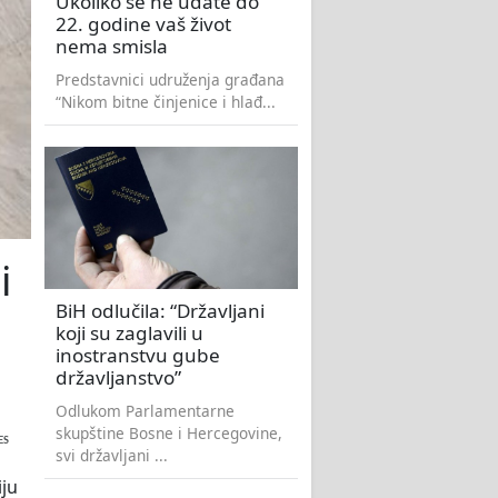
Ukoliko se ne udate do
22. godine vaš život
nema smisla
Predstavnici udruženja građana
“Nikom bitne činjenice i hlađ...
i
BiH odlučila: “Državljani
koji su zaglavili u
inostranstvu gube
državljanstvo”
Odlukom Parlamentarne
skupštine Bosne i Hercegovine,
ES
svi državljani ...
ju