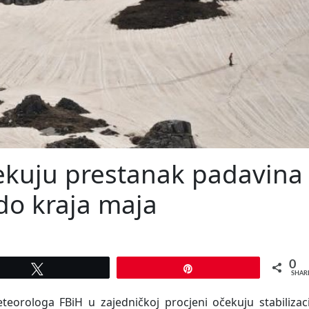
ekuju prestanak padavina 
 do kraja maja
0
Tweet
Pin
SHAR
eorologa FBiH u zajedničkoj procjeni očekuju stabilizaci