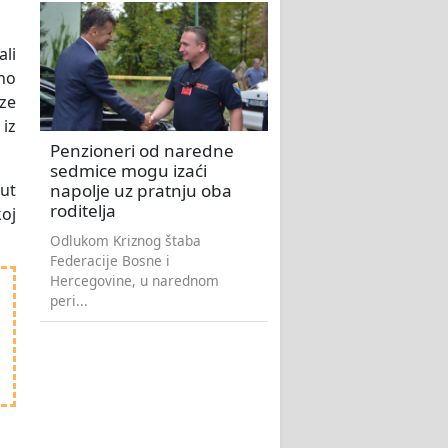
li
ano
ize
iz
Penzioneri od naredne
sedmice mogu izaći
napolje uz pratnju oba
ut
roditelja
koj
Odlukom Kriznog štaba
Federacije Bosne i
Hercegovine, u narednom
peri...