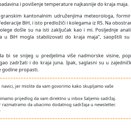
padavina i povišenje temperature najkasnije do kraja maja.
granskim kantonalnim udruženjima meteorologa, formira
ederacije BiH, i isto predložiči i kolegama iz RS. Na obostr
lege došle su na isti zaključak kao i mi. Posljednje anal
 u BiH mogla stabilizovati do kraja maja”, saopštili su 
a bi se snijeg u predjelima više nadmorske visine, pop
ogao zadržati i do kraja juna. Ipak, saglasni su u zajednič
e godine propasti.
po navici, jer mislite da vam govorimo kako skupljamo vaše
imamo prijedlog da vam direktno u inbox šaljemo sadržaj.
r razmatramo da ubacimo dodatnog sadržaja u newsletter.
D