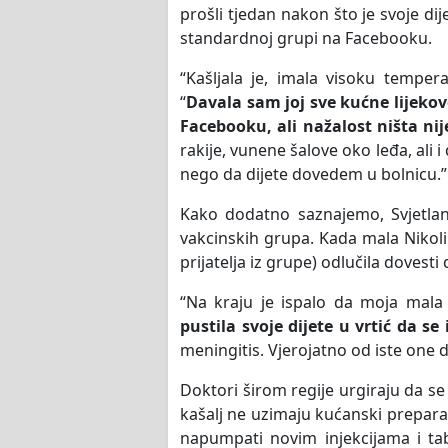
prošli tjedan nakon što je svoje di
standardnoj grupi na Facebooku.
“Kašljala je, imala visoku tempera
“
Davala sam joj sve kućne lijekov
Facebooku, ali nažalost ništa ni
rakije, vunene šalove oko leđa, ali
nego da dijete dovedem u bolnicu.”
Kako dodatno saznajemo, Svjetlana
vakcinskih grupa. Kada mala Nikolin
prijatelja iz grupe) odlučila dovesti
“Na kraju je ispalo da moja mala 
pustila svoje dijete u vrtić da se
meningitis. Vjerojatno od iste one d
Doktori širom regije urgiraju da se
kašalj ne uzimaju kućanski preparat
napumpati novim injekcijama i t