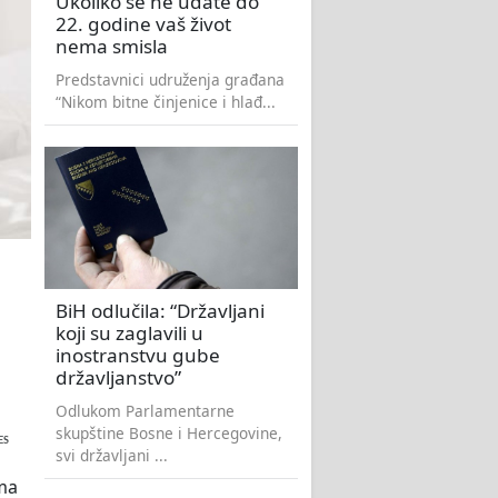
Ukoliko se ne udate do
22. godine vaš život
nema smisla
Predstavnici udruženja građana
“Nikom bitne činjenice i hlađ...
BiH odlučila: “Državljani
koji su zaglavili u
inostranstvu gube
državljanstvo”
Odlukom Parlamentarne
skupštine Bosne i Hercegovine,
ES
svi državljani ...
ama