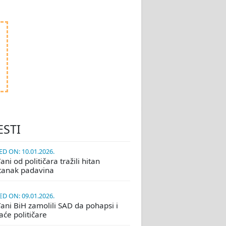
ESTI
D ON: 10.01.2026.
ni od političara tražili hitan
tanak padavina
D ON: 09.01.2026.
ani BiH zamolili SAD da pohapsi i
će političare