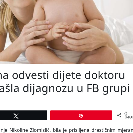
a odvesti dijete doktoru
ašla dijagnozu u FB grupi
0
Tweet
Pin
SHAR
nje Nikoline Zlomislić, bila je prisiljena drastičnim mjer