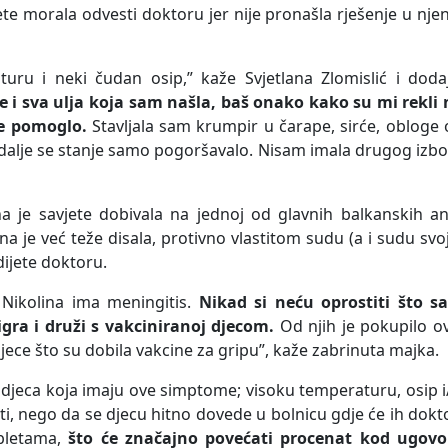
jete morala odvesti doktoru jer nije pronašla rješenje u nje
turu i neki čudan osip,” kaže Svjetlana Zlomislić i doda
e i sva ulja koja sam našla, baš onako kako su mi rekli 
je pomoglo.
Stavljala sam krumpir u čarape, sirće, obloge
 i dalje se stanje samo pogoršavalo. Nisam imala drugog izb
 je savjete dobivala na jednoj od glavnih balkanskih ant
a je već teže disala, protivno vlastitom sudu (a i sudu svo
 dijete doktoru.
Nikolina ima meningitis.
Nikad si neću oprostiti što s
 igra i druži s vakciniranoj djecom.
Od njih je pokupilo o
jece što su dobila vakcine za gripu”, kaže zabrinuta majka.
 djeca koja imaju ove simptome; visoku temperaturu, osip i/
i, nego da se djecu hitno dovede u bolnicu gdje će ih dokt
abletama,
što će značajno povećati procenat kod ugovo