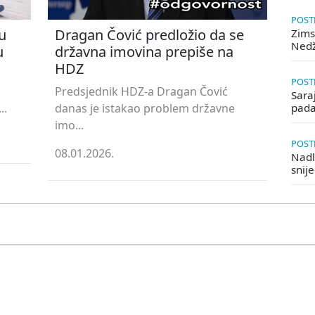
POSTE
u
Dragan Čović predložio da se
Zims
Ned
u
državna imovina prepiše na
HDZ
POSTE
Predsjednik HDZ-a Dragan Čović
Saraj
..
danas je istakao problem državne
pada
imo...
POSTE
08.01.2026.
Nadle
snij