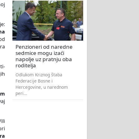
noj
je:
na
 od
Penzioneri od naredne
ora
sedmice mogu izaći
napolje uz pratnju oba
roditelja
i-
jih
Odlukom Kriznog štaba
Federacije Bosne i
Hercegovine, u narednom
peri...
am
vaj
ili
ori
ra