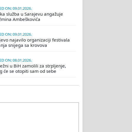
D ON: 09.01.2026.
ka služba u Sarajevu angažuje
žmina Ambeškovića
D ON: 09.01.2026.
evo najavilo organizaciji festivala
nja snijega sa krovova
D ON: 08.01.2026.
žni u BiH zamolili za strpljenje,
eg će se otopiti sam od sebe