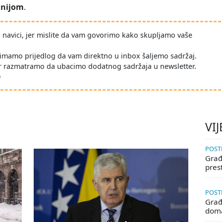
anijom
.
po navici, jer mislite da vam govorimo kako skupljamo vaše
imamo prijedlog da vam direktno u inbox šaljemo sadržaj.
r razmatramo da ubacimo dodatnog sadržaja u newsletter.
D
VIJ
POSTE
Građa
pres
POSTE
Građ
doma