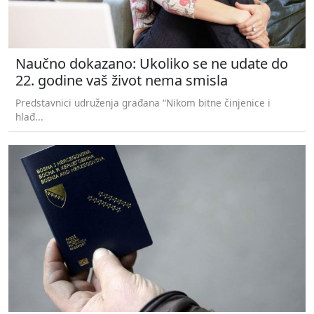
Naučno dokazano: Ukoliko se ne udate do
22. godine vaš život nema smisla
Predstavnici udruženja građana “Nikom bitne činjenice i
hlađ...