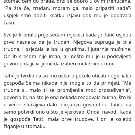
stomačićem do brade, drži se dobro u ovim trenucima.
“Pa šta će, trudan, moram ga malo pripaziti sada”-
uspjeli smo dobiti kratku izjavu dok mu je dodavala
čašu.
Sve je krenulo prije sedam mjeseci kada je Tatić osjetio
prve naznake da je trudan. Njegova supruga je bila
trudna, i osjećala je bol u grudima, i jutarnje mučnine.
On ih srećom nije imao, ali nešto mu je u podsvijesti
govorilo da je vrijeme da izabere neke simptome.
Tatić je tvrdio da su mu uskoro počele oticati noge, iako
gospođa Selma nikada nije mogla to da primjeti. “Ma
trudna si, malo ti se promijenila moć prosuđivanja”,
govorio bi, na što je ona nekada reagovala burno, što bi
u većini slučajeva dalo inicijativu gospodinu Tatiću da
samo potvrdi ono u što je vjerovao. Onda, navodi, kada
je gospođa Tatić imala prve trudove, i on je osjetio
žiganje u stomaku.