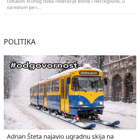
Odlukom Kriznog štaba Federacije Bosne i Hercegovine, u
narednom peri...
POLITIKA
Adnan Šteta najavio ugradnu skija na