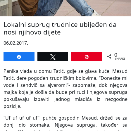
Lokalni suprug trudnice ubijeđen da
nosi njihovo dijete
06.02.2017.
0
Share
Tweet
Pin
SHARES
Panika vlada u domu Tatić, gdje se glava kuće, Mesud
Tatić, dere pogođen trudničkim bolovima. “Donesite mi
vode i sendvič sa ajvarom!”- zapomaže, dok njegova
majka koja je došla da bude pri ruci i njegova supruga
pokušavaju izbaviti jadnog mladića iz nezgodne
pozicije.
“Uf uf uf uf uf”, puhće gospodin Mesud, držeći se za
donji dio stomaka. Njegova supruga, također sa