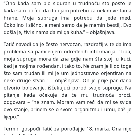
“Ono kada sam bio siguran u trudnoću sto posto je
kada sam počeo da dobijam potrebu za nekim vrstama
hrane. Moja supruga ima potrebu da jede med,
Čokolino i slično, a meni samo da je mamin bestilj. Evo
došla je, živi s nama da mi ga kuha.” – objašnjava.
Tatić navodi da je često nervozan, razdražljiv, te da ima
problema sa pamćenjem određenih informacija. “Tipa,
moja supruga mora da zna gdje nam šta stoji u kući,
kad je mojima rođendan, i tako to. Ne znam je li do toga
što sam trudan ili mi je um jednostavno orjentiran na
neke druge stvari.” – objašnjava. On je prije par dana
otvorio bolovanje, iščekujući porod svoje supruge. Na
pitanje kada očekuje da će mu trudnoća proći,
odgovara – “ne znam. Moram vam reći da mi se sviđa
ovo stanje, brinem se o svom organizmu i umu, baš je
lijepo.”
Termin gospođi Tatić za porođaj je 18. marta. Ona nije