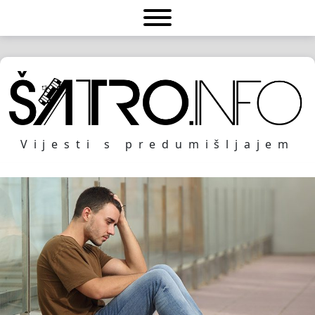
Vijesti s predumišljajem