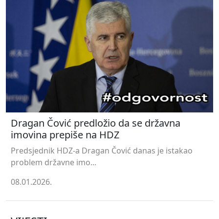
Dragan Čović predložio da se državna
imovina prepiše na HDZ
Predsjednik HDZ-a Dragan Čović danas je istakao
problem državne imo...
08.01.2026.