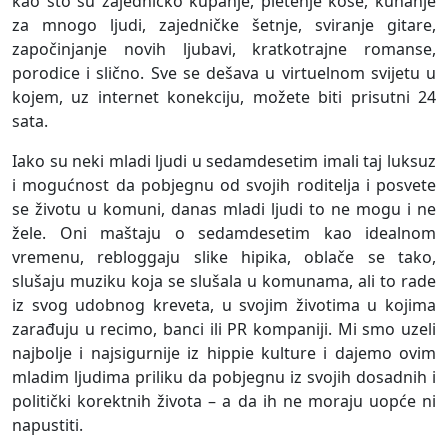
kao što su zajedničko kupanje, pletenje kose, kuhanje
za mnogo ljudi, zajedničke šetnje, sviranje gitare,
započinjanje novih ljubavi, kratkotrajne romanse,
porodice i slično. Sve se dešava u virtuelnom svijetu u
kojem, uz internet konekciju, možete biti prisutni 24
sata.
Iako su neki mladi ljudi u sedamdesetim imali taj luksuz
i mogućnost da pobjegnu od svojih roditelja i posvete
se životu u komuni, danas mladi ljudi to ne mogu i ne
žele. Oni maštaju o sedamdesetim kao idealnom
vremenu, rebloggaju slike hipika, oblače se tako,
slušaju muziku koja se slušala u komunama, ali to rade
iz svog udobnog kreveta, u svojim životima u kojima
zarađuju u recimo, banci ili PR kompaniji. Mi smo uzeli
najbolje i najsigurnije iz hippie kulture i dajemo ovim
mladim ljudima priliku da pobjegnu iz svojih dosadnih i
politički korektnih života – a da ih ne moraju uopće ni
napustiti.