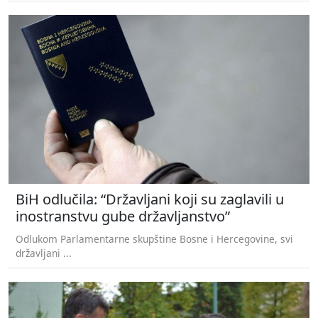
BiH odlučila: “Državljani koji su zaglavili u
inostranstvu gube državljanstvo”
Odlukom Parlamentarne skupštine Bosne i Hercegovine, svi
državljani ...