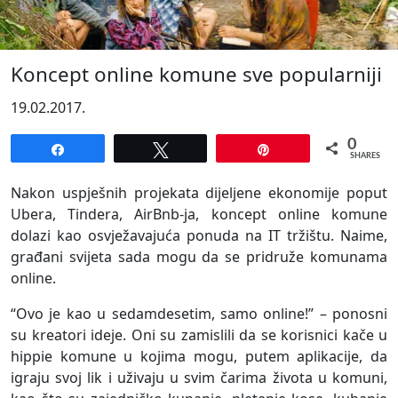
Koncept online komune sve popularniji
19.02.2017.
0
Share
Tweet
Pin
SHARES
Nakon uspješnih projekata dijeljene ekonomije poput
Ubera, Tindera, AirBnb-ja, koncept online komune
dolazi kao osvježavajuća ponuda na IT tržištu. Naime,
građani svijeta sada mogu da se pridruže komunama
online.
“Ovo je kao u sedamdesetim, samo online!” – ponosni
su kreatori ideje. Oni su zamislili da se korisnici kače u
hippie komune u kojima mogu, putem aplikacije, da
igraju svoj lik i uživaju u svim čarima života u komuni,