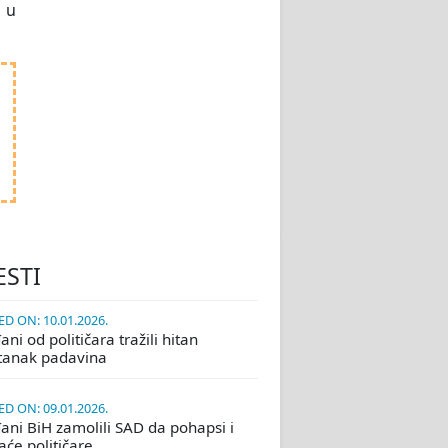
a u
ESTI
D ON: 10.01.2026.
ni od političara tražili hitan
tanak padavina
D ON: 09.01.2026.
ani BiH zamolili SAD da pohapsi i
će političare