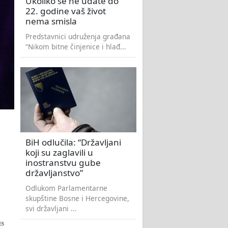
Ukoliko se ne udate do
22. godine vaš život
nema smisla
Predstavnici udruženja građana
“Nikom bitne činjenice i hlađ...
BiH odlučila: “Državljani
koji su zaglavili u
inostranstvu gube
državljanstvo”
Odlukom Parlamentarne
skupštine Bosne i Hercegovine,
svi državljani ...
ES