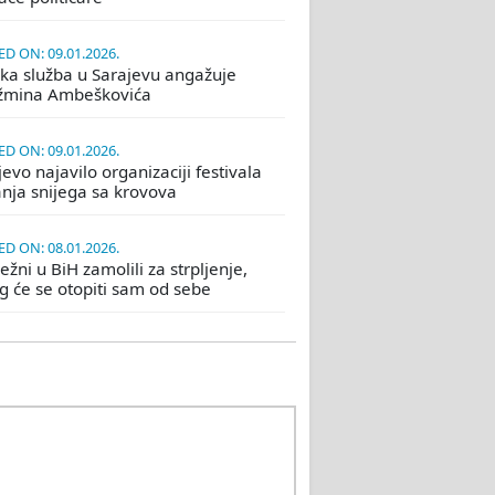
D ON: 09.01.2026.
ka služba u Sarajevu angažuje
žmina Ambeškovića
D ON: 09.01.2026.
evo najavilo organizaciji festivala
nja snijega sa krovova
D ON: 08.01.2026.
žni u BiH zamolili za strpljenje,
eg će se otopiti sam od sebe