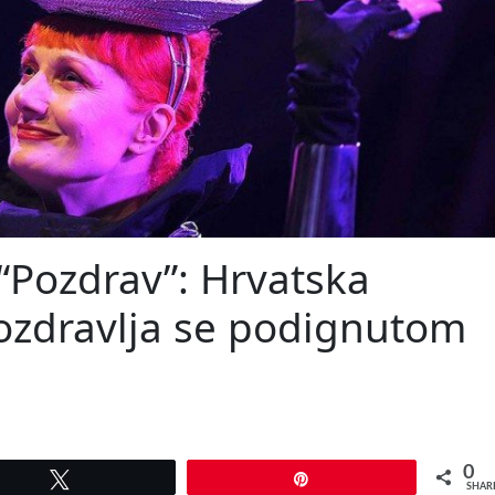
 “Pozdrav”: Hrvatska
ozdravlja se podignutom
0
Tweet
Pin
SHAR