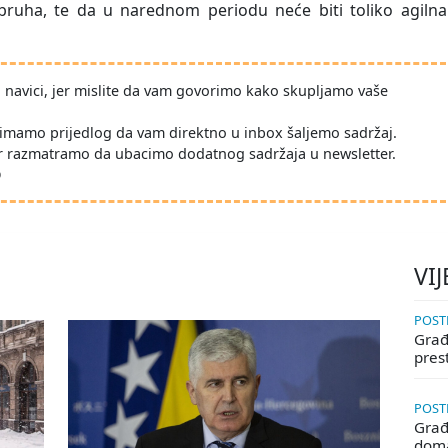
k bruha, te da u narednom periodu neće biti toliko agiln
po navici, jer mislite da vam govorimo kako skupljamo vaše
imamo prijedlog da vam direktno u inbox šaljemo sadržaj.
r razmatramo da ubacimo dodatnog sadržaja u newsletter.
D
VIJ
POSTE
Građa
pres
POSTE
Građ
doma