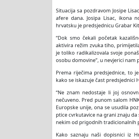
Situacija sa pozdravom Josipe Lisac
afere dana. Josipa Lisac, ikona 
hrvatsku je predsjednicu Grabar K
“Dok smo čekali početak kazališn
aktivira režim zvuka tiho, primijeti
je toliko radikalizovala svoje pona
osobu domovine”, u nevjerici nam p
Prema riječima predsjednice, to j
kako se iskazuje čast predsjednici 
“Ne znam nedostaje li joj osnovno
nečuveno. Pred punom salom HNK,
Europske unije, ona se usudila poz
ptice cvrkutavice na grani znaju da
nekim od prigodnih tradicionalnih 
Kako saznaju naši dopisnici iz H