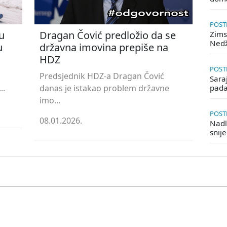
POSTE
u
Dragan Čović predložio da se
Zims
Ned
u
državna imovina prepiše na
HDZ
POSTE
Predsjednik HDZ-a Dragan Čović
Saraj
..
danas je istakao problem državne
pada
imo...
POSTE
08.01.2026.
Nadle
snij