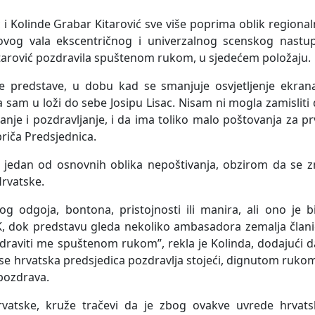
 i Kolinde Grabar Kitarović sve više poprima oblik regiona
novog vala ekscentričnog i univerzalnog scenskog nastup
itarović pozdravila spuštenom rukom, u sjedećem položaju.
e predstave, u dobu kad se smanjuje osvjetljenje ekrana
la sam u loži do sebe Josipu Lisac. Nisam ni mogla zamisliti
šanje i pozdravljanje, i da ima toliko malo poštovanja za p
riča Predsjednica.
e jedan od osnovnih oblika nepoštivanja, obzirom da se z
Hrvatske.
g odgoja, bontona, pristojnosti ili manira, ali ono je b
 dok predstavu gleda nekoliko ambasadora zemalja člani
draviti me spuštenom rukom”, rekla je Kolinda, dodajući d
 se hrvatska predsjedica pozdravlja stojeći, dignutom rukom
pozdrava.
rvatske, kruže tračevi da je zbog ovakve uvrede hrvats