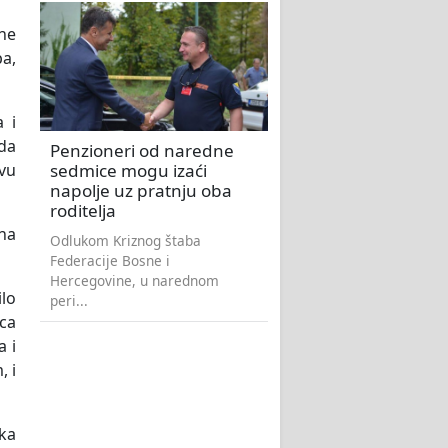
lne
a,
 i
 da
Penzioneri od naredne
sedmice mogu izaći
rvu
napolje uz pratnju oba
roditelja
na
Odlukom Kriznog štaba
Federacije Bosne i
Hercegovine, u narednom
ilo
peri...
ca
a i
, i
ka