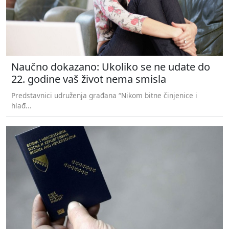
Naučno dokazano: Ukoliko se ne udate do
22. godine vaš život nema smisla
Predstavnici udruženja građana “Nikom bitne činjenice i
hlađ...