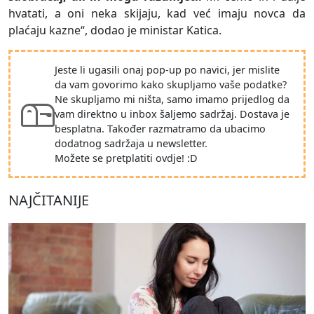
hvatati, a oni neka skijaju, kad već imaju novca da
plaćaju kazne“, dodao je ministar Katica.
Jeste li ugasili onaj pop-up po navici, jer mislite
da vam govorimo kako skupljamo vaše podatke?
Ne skupljamo mi ništa, samo imamo prijedlog da
vam direktno u inbox šaljemo sadržaj. Dostava je
besplatna. Također razmatramo da ubacimo
dodatnog sadržaja u newsletter.
Možete se pretplatiti ovdje! :D
NAJČITANIJE