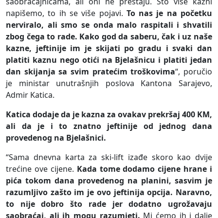
saobraćajnicama, ali oni ne prestaju. Što više kazni
napišemo, to ih se više pojavi.
To nas je na početku
nerviralo, ali smo se onda malo raspitali i shvatili
zbog čega to rade. Kako god da saberu, čak i uz naše
kazne, jeftinije im je skijati po gradu i svaki dan
platiti kaznu nego otići na Bjelašnicu i platiti jedan
dan skijanja sa svim pratećim troškovima
“, poručio
je ministar unutrašnjih poslova Kantona Sarajevo,
Admir Katica.
Katica dodaje da je kazna za ovakav prekršaj 400 KM,
ali da je i to znatno jeftinije od jednog dana
provedenog na Bjelašnici.
“Sama dnevna karta za ski-lift izađe skoro kao dvije
trećine ove cijene.
Kada tome dodamo cijene hrane i
pića tokom dana provedenog na planini, sasvim je
razumljivo zašto im je ovo jeftinija opcija. Naravno,
to nije dobro što rade jer dodatno ugrožavaju
saobraćaj, ali ih mogu razumjeti.
Mi ćemo ih i dalje