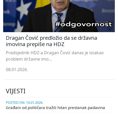
Dragan Čović predložio da se državna
imovina prepiše na HDZ
Predsjednik HDZ-a Dragan Čović danas je istakao
problem državne imo...
08.01.2026.
VIJESTI
POSTED ON: 10.01.2026.
Građani od političara tražili hitan prestanak padavina