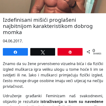
Izdefinisani mišići proglašeni
najbitnijom karakteristikom dobrog
momka
04.06.2017.
0
Share
Tweet
Pin
SHARES
Znamo da su žene prvenstveno vizuelna bića i da fizički
izgled muškarca igra veliku ulogu u tome hoće li im se
svidjeti ili ne. Iako i muškarci primjećuju fizički izgled,
često mnoge druge osobine imaju veći utjecaj na nečiju
privlačnost.
Udruženje građanki Feminizam naš svakodnevni,
objavilo je rezultate
istraživanja u kom su navedene