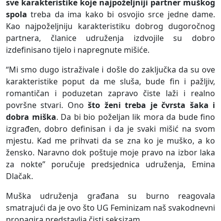
sve karakteristike koje najpoželjniji partner muškog
spola
treba da ima kako bi osvojio srce jedne dame.
Kao najpoželjniju karakteristiku dobrog dugoročnog
partnera, članice udruženja izdvojile su dobro
izdefinisano tijelo i napregnute mišiće.
“Mi smo dugo istraživale i došle do zaključka da su ove
karakteristike poput da me sluša, bude fin i pažljiv,
romantičan i poduzetan zapravo čiste laži i realno
površne stvari. Ono
što ženi treba je čvrsta šaka i
dobra miška
. Da bi bio poželjan lik mora da bude fino
izgrađen, dobro definisan i da je svaki mišić na svom
mjestu. Kad me prihvati da se zna ko je muško, a ko
žensko. Naravno dok poštuje moje pravo na izbor laka
za nokte” poručuje predsjednica udruženja, Emina
Dlačak.
Muška udruženja građana su burno reagovala
smatrajući da je ovo što UG Feminizam naš svakodnevni
propagira predstavlja čisti seksizam.