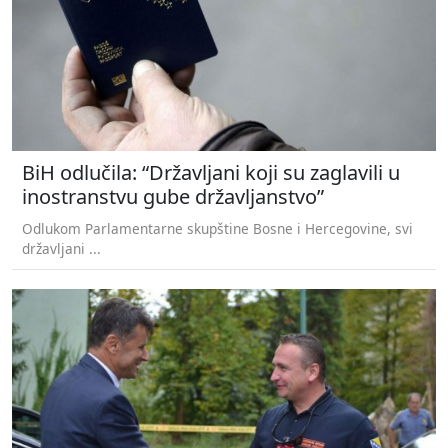
BiH odlučila: “Državljani koji su zaglavili u
inostranstvu gube državljanstvo”
Odlukom Parlamentarne skupštine Bosne i Hercegovine, svi
državljani ...