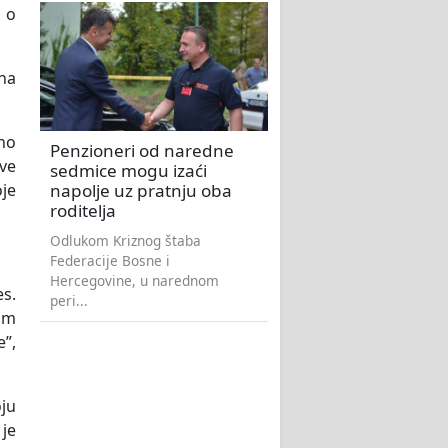
o o
na
eno
Penzioneri od naredne
ve
sedmice mogu izaći
napolje uz pratnju oba
je
roditelja
Odlukom Kriznog štaba
Federacije Bosne i
Hercegovine, u narednom
es.
peri...
am
”,
oju
 je