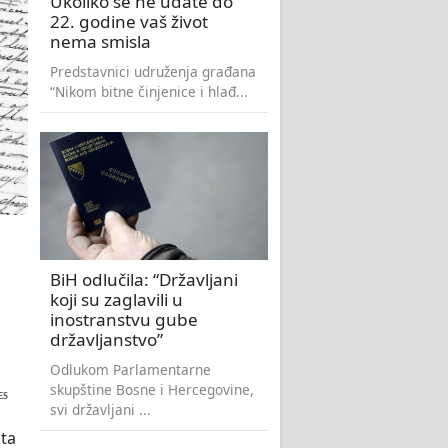
Ukoliko se ne udate do
22. godine vaš život
nema smisla
Predstavnici udruženja građana
“Nikom bitne činjenice i hlađ...
BiH odlučila: “Državljani
koji su zaglavili u
inostranstvu gube
državljanstvo”
Odlukom Parlamentarne
skupštine Bosne i Hercegovine,
ES
svi državljani ...
šta