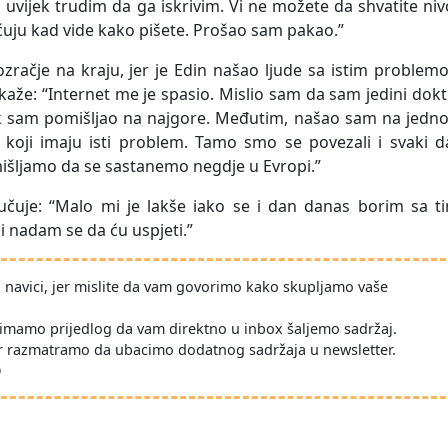
š uvijek trudim da ga iskrivim. Vi ne možete da shvatite niv
uju kad vide kako pišete. Prošao sam pakao.”
ozračje na kraju, jer je Edin našao ljude sa istim proble
 kaže: “Internet me je spasio. Mislio sam da sam jedini dok
čak sam pomišljao na najgore. Međutim, našao sam na jedn
koji imaju isti problem. Tamo smo se povezali i svaki d
mišljamo da se sastanemo negdje u Evropi.”
učuje: “Malo mi je lakše iako se i dan danas borim sa ti
i nadam se da ću uspjeti.”
po navici, jer mislite da vam govorimo kako skupljamo vaše
imamo prijedlog da vam direktno u inbox šaljemo sadržaj.
r razmatramo da ubacimo dodatnog sadržaja u newsletter.
D