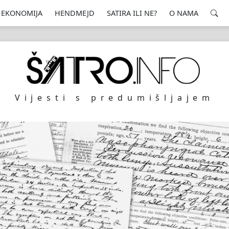
EKONOMIJA
HENDMEJD
SATIRA ILI NE?
O NAMA
Vijesti s predumišljajem