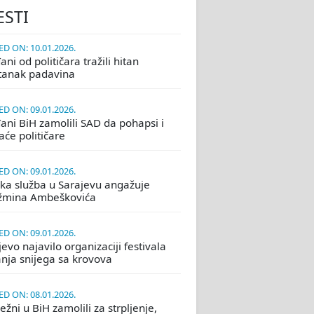
ESTI
D ON: 10.01.2026.
ni od političara tražili hitan
tanak padavina
D ON: 09.01.2026.
ani BiH zamolili SAD da pohapsi i
će političare
D ON: 09.01.2026.
ka služba u Sarajevu angažuje
žmina Ambeškovića
D ON: 09.01.2026.
evo najavilo organizaciji festivala
nja snijega sa krovova
D ON: 08.01.2026.
žni u BiH zamolili za strpljenje,