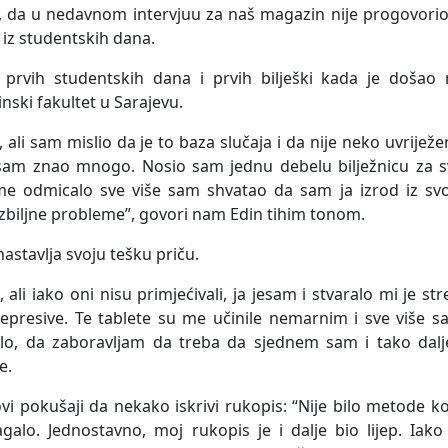
a, da u nedavnom intervjuu za naš magazin nije progovori
 iz studentskih dana.
d prvih studentskih dana i prvih bilješki kada je došao 
nski fakultet u Sarajevu.
ali sam mislio da je to baza slučaja i da nije neko uvrijež
Nisam znao mnogo. Nosio sam jednu debelu bilježnicu za s
me odmicalo sve više sam shvatao da sam ja izrod iz svo
zbiljne probleme”, govori nam Edin tihim tonom.
astavlja svoju tešku priču.
li iako oni nisu primjećivali, ja jesam i stvaralo mi je str
presive. Te tablete su me učinile nemarnim i sve više s
olo, da zaboravljam da treba da sjednem sam i tako dalje
e.
i pokušaji da nekako iskrivi rukopis: “Nije bilo metode k
alo. Jednostavno, moj rukopis je i dalje bio lijep. Iako