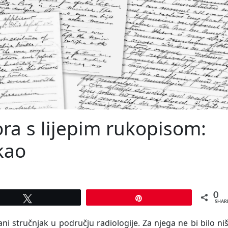
ora s lijepim rukopisom:
kao
0
Tweet
Pin
SHAR
ni stručnjak u području radiologije. Za njega ne bi bilo ni