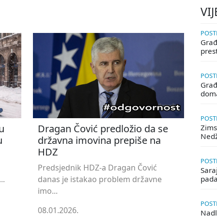
VIJ
POSTE
Građa
pres
POSTE
Građ
doma
POSTE
u
Dragan Čović predložio da se
Zims
Ned
u
državna imovina prepiše na
HDZ
POSTE
Predsjednik HDZ-a Dragan Čović
Saraj
..
danas je istakao problem državne
pada
imo...
POSTE
08.01.2026.
Nadle