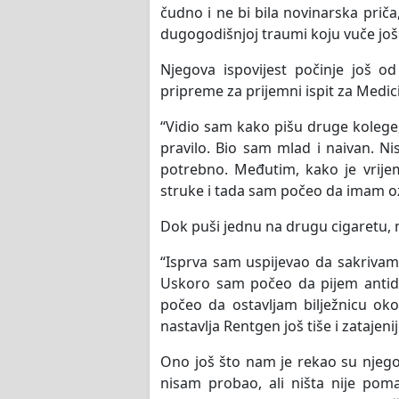
čudno i ne bi bila novinarska prič
dugogodišnjoj traumi koju vuče još
Njegova ispovijest počinje još o
pripreme za prijemni ispit za Medici
“Vidio sam kako pišu druge kolege, 
pravilo. Bio sam mlad i naivan. 
potrebno. Međutim, kako je vrije
struke i tada sam počeo da imam o
Dok puši jednu na drugu cigaretu, n
“Isprva sam uspijevao da sakrivam, a
Uskoro sam počeo da pijem antide
počeo da ostavljam bilježnicu ok
nastavlja Rentgen još tiše i zatajenij
Ono još što nam je rekao su njegov
nisam probao, ali ništa nije pomag