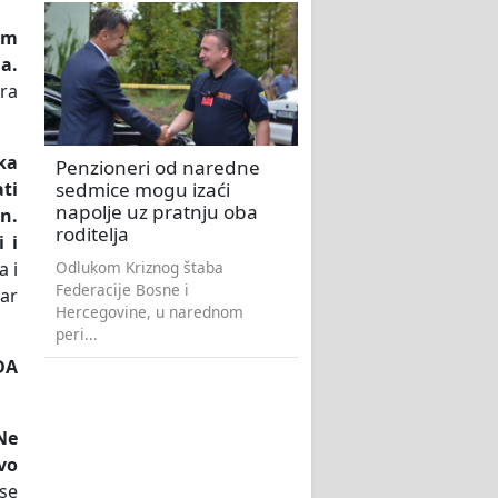
om
la.
era
ka
Penzioneri od naredne
sedmice mogu izaći
ti
napolje uz pratnju oba
n.
roditelja
 i
Odlukom Kriznog štaba
a i
Federacije Bosne i
tar
Hercegovine, u narednom
peri...
SDA
Ne
vo
se