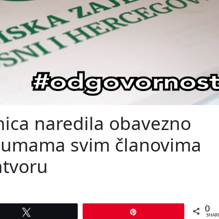
nica naredila obavezno
Džumama svim članovima
atvoru
0
Tweet
Pin
SHAR