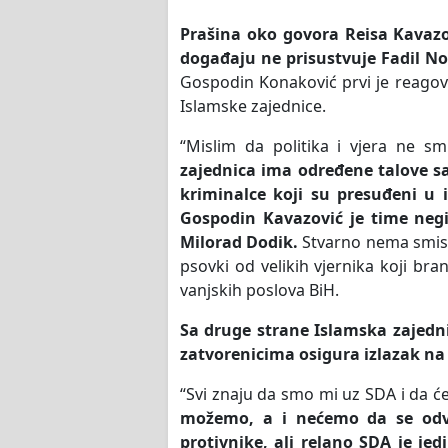
Prašina oko govora Reisa Kavazo
događaju ne prisustvuje Fadil Nova
Gospodin Konaković prvi je reagov
Islamske zajednice.
“Mislim da politika i vjera ne s
zajednica ima određene talove sa 
kriminalce koji su presuđeni u 
Gospodin Kavazović je time negir
Milorad Dodik.
Stvarno nema smisla
psovki od velikih vjernika koji br
vanjskih poslova BiH.
Sa druge strane Islamska zajednic
zatvorenicima osigura izlazak n
“Svi znaju da smo mi uz SDA i da će
možemo, a i nećemo da se odvo
protivnike, ali relano SDA je j