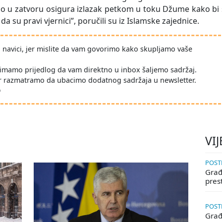
no u zatvoru osigura izlazak petkom u toku Džume kako bi
da su pravi vjernici”, poručili su iz Islamske zajednice.
po navici, jer mislite da vam govorimo kako skupljamo vaše
imamo prijedlog da vam direktno u inbox šaljemo sadržaj.
r razmatramo da ubacimo dodatnog sadržaja u newsletter.
D
VIJ
POSTE
Građa
pres
POSTE
Građ