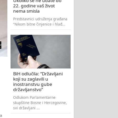
Ukoliko se ne udate do
22. godine vaš život
nema smisla
Predstavnici udruženja građana
“Nikom bitne činjenice i hlađ...
BiH odlučila: “Državljani
koji su zaglavili u
inostranstvu gube
državljanstvo”
Odlukom Parlamentarne
skupštine Bosne i Hercegovine,
svi državljani ...
ES