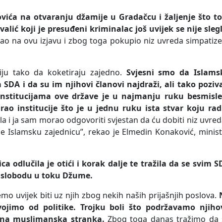
vića na otvaranju džamije u Gradačcu i žaljenje što t
lić koji je presuđeni kriminalac još uvijek se nije sleg
ao na ovu izjavu i zbog toga pokupio niz uvreda simpatiz
miju tako da koketiraju zajedno.
Svjesni smo da Islams
SDA i da su im njihovi članovi najdraži, ali tako poziva
institucijama ove države je u najmanju ruku besmisle
ao institucije što je u jednu ruku ista stvar koju radi
 i ja sam morao odgovoriti svjestan da ću dobiti niz uvred
ane Islamsku zajednicu”, rekao je Elmedin Konaković, minis
a odlučila je otići i korak dalje te tražila da se svim 
a slobodu u toku Džume.
mo uvijek biti uz njih zbog nekih naših prijašnjih poslova.
jimo od politike. Trojku boli što podržavamo njiho
edina muslimanska stranka.
Zbog toga danas tražimo da 