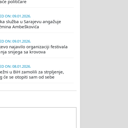
će političare
D ON: 09.01.2026.
ka služba u Sarajevu angažuje
žmina Ambeškovića
D ON: 09.01.2026.
evo najavilo organizaciji festivala
nja snijega sa krovova
D ON: 08.01.2026.
žni u BiH zamolili za strpljenje,
eg će se otopiti sam od sebe