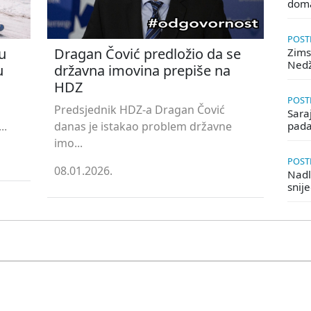
doma
POSTE
u
Dragan Čović predložio da se
Zims
Ned
u
državna imovina prepiše na
HDZ
POSTE
Predsjednik HDZ-a Dragan Čović
Saraj
..
danas je istakao problem državne
pada
imo...
POSTE
08.01.2026.
Nadle
snij