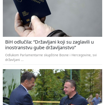
BiH odlučila: “Državljani koji su zaglavili u
inostranstvu gube državljanstvo”
Odlukom Parlamentarne skupštine Bosne i Hercegovine, svi
državljani ...