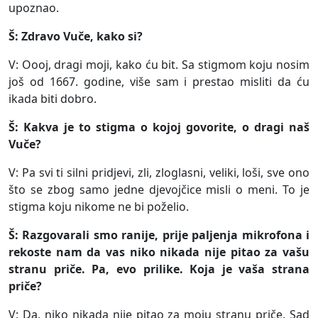
upoznao.
Š: Zdravo Vuče, kako si?
V: Oooj, dragi moji, kako ću bit. Sa stigmom koju nosim
još od 1667. godine, više sam i prestao misliti da ću
ikada biti dobro.
Š: Kakva je to stigma o kojoj govorite, o dragi naš
Vuče?
V: Pa svi ti silni pridjevi, zli, zloglasni, veliki, loši, sve ono
što se zbog samo jedne djevojčice misli o meni. To je
stigma koju nikome ne bi poželio.
Š: Razgovarali smo ranije, prije paljenja mikrofona i
rekoste nam da vas niko nikada nije pitao za vašu
stranu priče. Pa, evo prilike. Koja je vaša strana
priče?
V: Da, niko nikada nije pitao za moju stranu priče. Sad