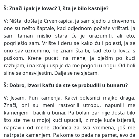
Š: Znači ipak je lovac? I, šta je bilo kasnije?
V: Ništa, došla je Crvenkapica, ja sam sjedio u dnevnom,
one su nešto šaptale, kad odjednom počeše vrištati. Ja
sam taman mislio stara će je urazumiti, ali eto,
pogriješio sam. Vrište i deru se kako ću i pojesti, ja se
ono sav uznemirio, ne znam šta bi, kad eto ti lovca s
puškom. Krene pucati na mene, ja bježim po kući
razbijam, i na kraju uspije da me pogodi u nogu. Od boli
silne se onesvijestim. Dalje se ne sjećam.
Š: Dobro, izvori kažu da ste se probudili u bunaru?
V: Jesam. Pun kamenja. Kakvi bolesnici majko draga.
Znači, oni su meni rastvorili utrobu, napunili me
kamenjem i bacili u bunar. Pa bolan, zar nije dosta bilo
što ste me u mojoj kući upucali, iz moje kuće istjerali,
napravili od mene zločinca za sva vremena, još me
natrpate kamenjem. Pa kome to pada na pamet, evo da