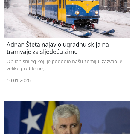
Adnan Šteta najavio ugradnu skija na
tramvaje za sljedeću zimu
Obilan snijeg koji je pogodio našu zemlju izazvao je
velike probleme,...
10.01.2026.