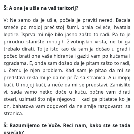
Š: A ona je ušla na vaš teritorij?
V: Ne samo da je ušla, počela je praviti nered. Bacala
smeće po mojoj prečistoj šumi, brala cvijeće, hvatala
leptire. Isprva mi nije bilo jasno zašto to radi. Pa to je
prirodno stanište mnogih životinjskih vrsta, ne bi ga
trebalo dirati. To je isto kao da sam ja došao u grad i
počeo brati one vaše hidrante i gaziti vam po kućama i
zgradama. E, onda sam došao da je pitam zašto to radi,
u čemu je njen problem. Kad sam je pitao da mi se
predstavi rekla mi je da ne priča sa stranica. A u mojoj
kući. U mojoj kući, a neće da mi se predstavi. Zamislite
vi, sada vamo netko doće u kuću, počne vam dirati
stvari, uzimati što nije njegovo, i kad ga pitatate ko je
on, bahatova vam odgovori da ne smije razgovarati sa
stranica.
Š: Razumijemo te Vuče. Reci nam, kako ste se tada
osjećali?