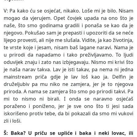
V: Pa kako ću se osjećat, nikako. Loše mi je bilo. Nisam
mogao da vjerujem. Opet čovjek upada na ono što je
naše, što smo godinama gradili i ponaša se kao da je
njegovo. Pokušao sam je prepasti i upozoriti da se neće
lijepo provesti, ali nije me slušala. Vidite, ja kao životinja,
te vrste koje i jesam, nisam baš lagane naravi. Nama je
u prirodi da napadamo i tako preživljavamo. To ljudi
oduvijek znaju i zato nas izbjegavaju. Nismo mi krivi što
je naša narav takva. Lav je isti takav, pa nema ni jedna
mainstream priča gdje je lav loš kao ja. Delfin je
druželjubiv pa mu niko ne zamjera, jer je to njegova
priroda. A nama se zamjera što smo po prirodi takvi. Pa
mi to nismo ni birali. I onda se naravno osjećaš
poraženo i poniženo, jer je sve ono što ti jesi sada
iskorišeno protiv tebe, da bi pokazali da smo mi vukovi
zli i loši.
Š: Baka? U priču se upliće i baka i neki lovac, ili