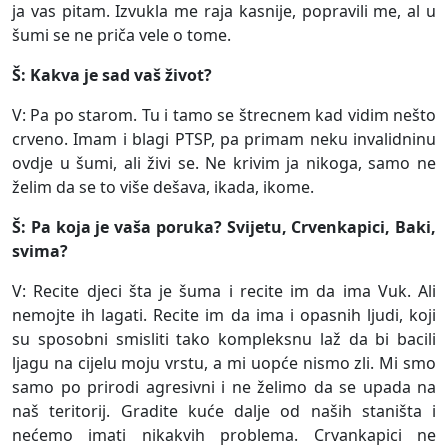
ja vas pitam. Izvukla me raja kasnije, popravili me, al u
šumi se ne priča vele o tome.
Š: Kakva je sad vaš život?
V: Pa po starom. Tu i tamo se štrecnem kad vidim nešto
crveno. Imam i blagi PTSP, pa primam neku invalidninu
ovdje u šumi, ali živi se. Ne krivim ja nikoga, samo ne
želim da se to više dešava, ikada, ikome.
Š: Pa koja je vaša poruka? Svijetu, Crvenkapici, Baki,
svima?
V: Recite djeci šta je šuma i recite im da ima Vuk. Ali
nemojte ih lagati. Recite im da ima i opasnih ljudi, koji
su sposobni smisliti tako kompleksnu laž da bi bacili
ljagu na cijelu moju vrstu, a mi uopće nismo zli. Mi smo
samo po prirodi agresivni i ne želimo da se upada na
naš teritorij. Gradite kuće dalje od naših staništa i
nećemo imati nikakvih problema. Crvankapici ne