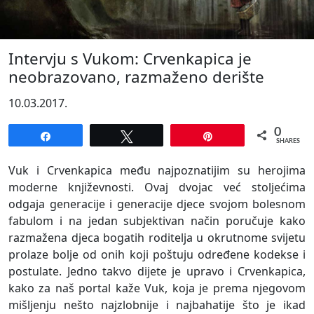
Intervju s Vukom: Crvenkapica je
neobrazovano, razmaženo derište
10.03.2017.
0
Share
Tweet
Pin
SHARES
Vuk i Crvenkapica među najpoznatijim su herojima
moderne književnosti. Ovaj dvojac već stoljećima
odgaja generacije i generacije djece svojom bolesnom
fabulom i na jedan subjektivan način poručuje kako
razmažena djeca bogatih roditelja u okrutnome svijetu
prolaze bolje od onih koji poštuju određene kodekse i
postulate. Jedno takvo dijete je upravo i Crvenkapica,
kako za naš portal kaže Vuk, koja je prema njegovom
mišljenju nešto najzlobnije i najbahatije što je ikad