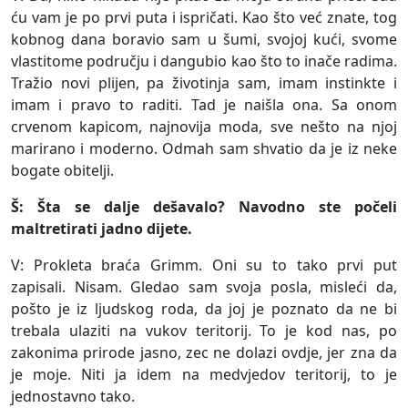
ću vam je po prvi puta i ispričati. Kao što već znate, tog
kobnog dana boravio sam u šumi, svojoj kući, svome
vlastitome području i dangubio kao što to inače radima.
Tražio novi plijen, pa životinja sam, imam instinkte i
imam i pravo to raditi. Tad je naišla ona. Sa onom
crvenom kapicom, najnovija moda, sve nešto na njoj
marirano i moderno. Odmah sam shvatio da je iz neke
bogate obitelji.
Š: Šta se dalje dešavalo? Navodno ste počeli
maltretirati jadno dijete.
V: Prokleta braća Grimm. Oni su to tako prvi put
zapisali. Nisam. Gledao sam svoja posla, misleći da,
pošto je iz ljudskog roda, da joj je poznato da ne bi
trebala ulaziti na vukov teritorij. To je kod nas, po
zakonima prirode jasno, zec ne dolazi ovdje, jer zna da
je moje. Niti ja idem na medvjedov teritorij, to je
jednostavno tako.