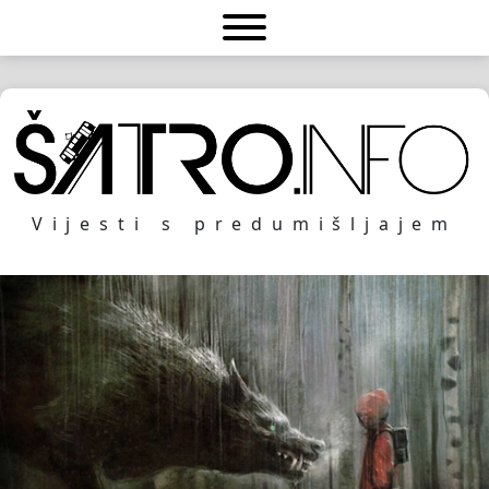
Vijesti s predumišljajem