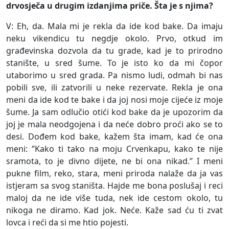
drvosječa u drugim izdanjima priče. Šta je s njima?
V: Eh, da. Mala mi je rekla da ide kod bake. Da imaju
neku vikendicu tu negdje okolo. Prvo, otkud im
građevinska dozvola da tu grade, kad je to prirodno
stanište, u sred šume. To je isto ko da mi čopor
utaborimo u sred grada. Pa nismo ludi, odmah bi nas
pobili sve, ili zatvorili u neke rezervate. Rekla je ona
meni da ide kod te bake i da joj nosi moje cijeće iz moje
šume. Ja sam odlučio otići kod bake da je upozorim da
joj je mala neodgojena i da neće dobro proći ako se to
desi. Dođem kod bake, kažem šta imam, kad će ona
meni: ‘’Kako ti tako na moju Crvenkapu, kako te nije
sramota, to je divno dijete, ne bi ona nikad.’’ I meni
pukne film, reko, stara, meni priroda nalaže da ja vas
istjeram sa svog staništa. Hajde me bona poslušaj i reci
maloj da ne ide više tuda, nek ide cestom okolo, tu
nikoga ne diramo. Kad jok. Neće. Kaže sad ću ti zvat
lovca i reći da si me htio pojesti.