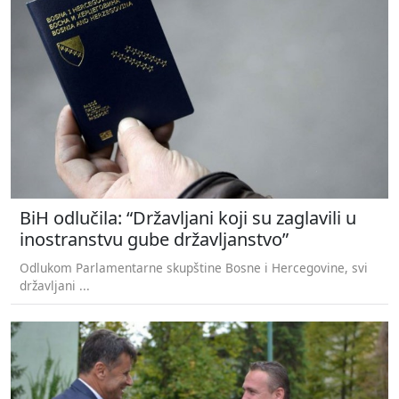
BiH odlučila: “Državljani koji su zaglavili u
inostranstvu gube državljanstvo”
Odlukom Parlamentarne skupštine Bosne i Hercegovine, svi
državljani ...