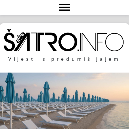
Vijesti s predumišljajem