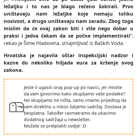
ležaljku i to nas je blago rečeno šokirali. Prvo
uništavaju nam ležaljke koje nemaju toliku
nosivost, a drugo uništavaju nam zaradu. Zbog toga
mislim da će ovaj zakon biti i više nego dobar u
praksi i jedva čekam da se počne implementirati
”,
rekao je Šime Hladovina. iznajmljivač iz Baških Voda.
Hrvatska je najavila oštar inspekcijski nadzor i
kazne do nekoliko hiljada eura za kršenje ovog
zakona.
Jeste li ugasili onaj pop-up po navici, jer mislite
da vam govorimo kako skupljamo vaše podatke?
Ne skupljamo mi ništa, samo imamo prijedlog da
vam direktno u inbox šaljemo sadržaj. Dostava je
besplatna. Također razmatramo da ubacimo
dodatnog sadržaja u newsletter.
Možete se pretplatiti ovdje! :D