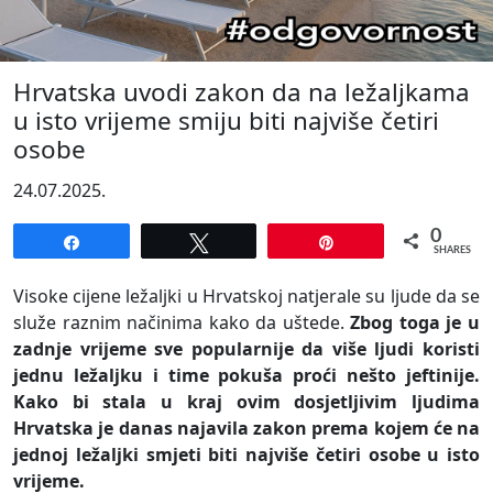
Hrvatska uvodi zakon da na ležaljkama
u isto vrijeme smiju biti najviše četiri
osobe
24.07.2025.
0
Share
Tweet
Pin
SHARES
Visoke cijene ležaljki u Hrvatskoj natjerale su ljude da se
služe raznim načinima kako da uštede.
Zbog toga je u
zadnje vrijeme sve popularnije da više ljudi koristi
jednu ležaljku i time pokuša proći nešto jeftinije.
Kako bi stala u kraj ovim dosjetljivim ljudima
Hrvatska je danas najavila zakon prema kojem će na
jednoj ležaljki smjeti biti najviše četiri osobe u isto
vrijeme.