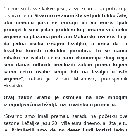
“Cijene su takve kakve jesu, a svi znamo da potražnja
diktira cijenu.
Stvarno ne znam šta se ljudi toliko žale,
ako nemaju para ne moraju ići na more. Ipak
primijetili smo jedan problem koji imamo već neko
vrijeme na plažama pretežno Makarske rivijere. To je
da jedna osoba iznajmi ležaljku, a onda da tu
ležaljku koristi nekoliko porodica. To se nama
nikako ne isplati i ruši nam ekonomiju zbog čega
smo danas odlučili predložiti zakon prema kojem
samo četiri osobe smiju biti na ležaljci u isto
vrijeme
”, rekao je Zoran Milanović, predsjednik
Hrvatske.
Ovaj zakon vratio je osmijeh na lice mnogim
iznajmljivačima ležaljki na hrvatskom primorju.
“Stvarno smo imali premalu zaradu na početku ove
sezone. Ležaljke jesu 20 i više eura dnevno, ali šta je tu
je.
Primijetili smo da po deset ljudi koristi jednu