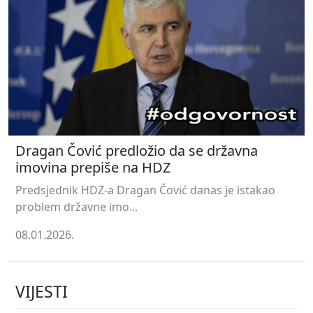
Dragan Čović predložio da se državna
imovina prepiše na HDZ
Predsjednik HDZ-a Dragan Čović danas je istakao
problem državne imo...
08.01.2026.
VIJESTI