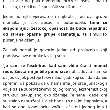
te iza više od pola otvorenog prozora psovali majku
balijsku, te rekli da će porušiti sve džamije.
Jedan od njih, vjerovatno i najhrabriji od ove grupe
momaka je čak izašao iz automobila,
time se
eksponirajući žestokoj opasnosti da bude napadnut
od strane opasne grupe džematlija
, te simulirao
pucanje na džamiju.
Za naš portal je govorio jedan od prolaznika koji
podržava ove momke lavljeg srca.
“
Ja sam se fascinirao kad sam vidio šta ti momci
rade. Zaista mi je bilo puno srce
i obradovao sam se
da još uvijek postoje takvi mladi ljudi koji su i dan danas
spremni da pokažu da u nama ima još srca junačkog i
volje da se suprotstavimo toj ogromnoj ekstremističkoj
strukturi sakupljenoj oko džamije. Te nane i dede, oni
su stalno naoružani. Uvijek hodaju s nekim štapovima, a
kad se god izvadi neka voćka, više od jednog ima i