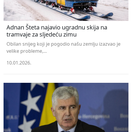
Adnan Šteta najavio ugradnu skija na
tramvaje za sljedeću zimu
Obilan snijeg koji je pogodio našu zemlju izazvao je
velike probleme,...
10.01.2026.