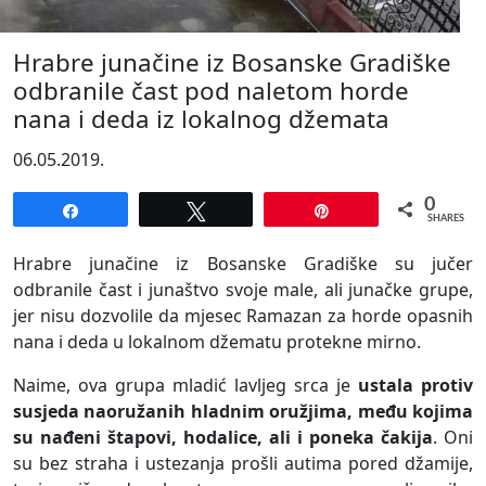
Hrabre junačine iz Bosanske Gradiške
odbranile čast pod naletom horde
nana i deda iz lokalnog džemata
06.05.2019.
0
Share
Tweet
Pin
SHARES
Hrabre junačine iz Bosanske Gradiške su jučer
odbranile čast i junaštvo svoje male, ali junačke grupe,
jer nisu dozvolile da mjesec Ramazan za horde opasnih
nana i deda u lokalnom džematu protekne mirno.
Naime, ova grupa mladić lavljeg srca je
ustala protiv
susjeda naoružanih hladnim oružjima, među kojima
su nađeni štapovi, hodalice, ali i poneka čakija
. Oni
su bez straha i ustezanja prošli autima pored džamije,