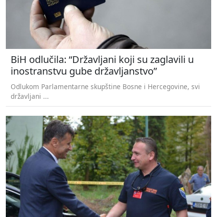
BiH odlučila: “Državljani koji su zaglavili u
inostranstvu gube državljanstvo”
Odlukom Parlamentarne skupštine Bosne i Hercegovine, svi
državljani ...