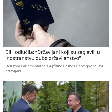
BiH odlučila: “Državljani koji su zaglavili u
inostranstvu gube državljanstvo”
Odlukom Parlamentarne skupštine Bosne i Hercegovine, svi
državljani ...