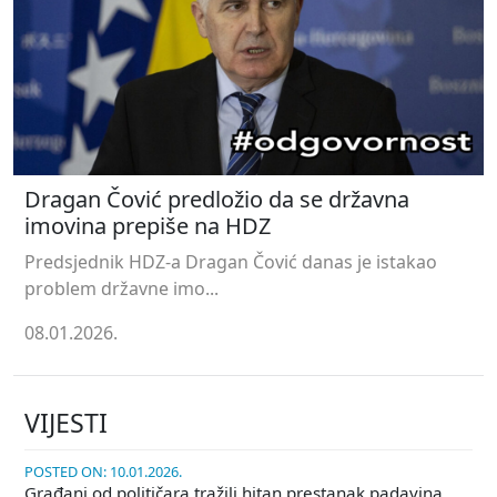
Dragan Čović predložio da se državna
imovina prepiše na HDZ
Predsjednik HDZ-a Dragan Čović danas je istakao
problem državne imo...
08.01.2026.
VIJESTI
POSTED ON: 10.01.2026.
Građani od političara tražili hitan prestanak padavina