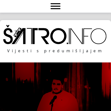
Vijesti s predumišljajem