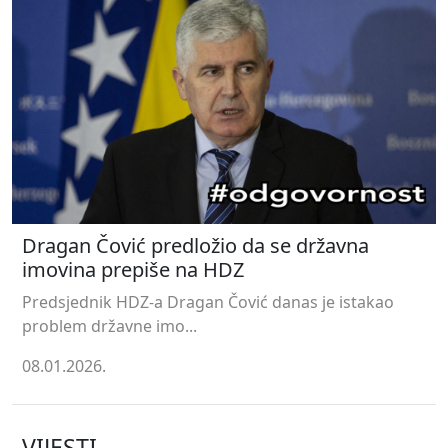
Dragan Čović predložio da se državna
imovina prepiše na HDZ
Predsjednik HDZ-a Dragan Čović danas je istakao
problem državne imo...
08.01.2026.
VIJESTI