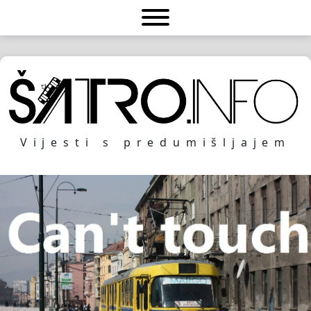
Vijesti s predumišljajem