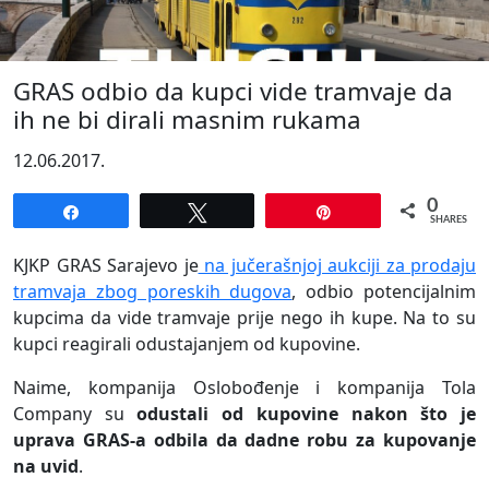
GRAS odbio da kupci vide tramvaje da
ih ne bi dirali masnim rukama
12.06.2017.
0
Share
Tweet
Pin
SHARES
KJKP GRAS Sarajevo je
na jučerašnjoj aukciji za prodaju
tramvaja zbog poreskih dugova
, odbio potencijalnim
kupcima da vide tramvaje prije nego ih kupe. Na to su
kupci reagirali odustajanjem od kupovine.
Naime, kompanija Oslobođenje i kompanija Tola
Company su
odustali od kupovine nakon što je
uprava GRAS-a odbila da dadne robu za kupovanje
na uvid
.