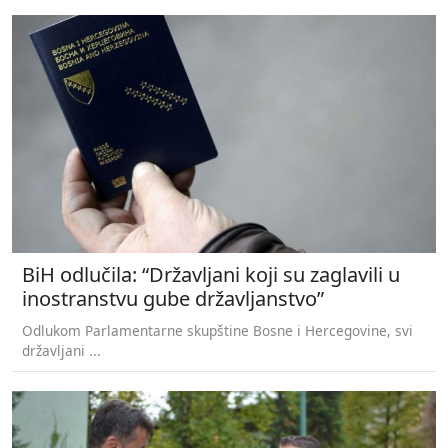
BiH odlučila: “Državljani koji su zaglavili u
inostranstvu gube državljanstvo”
Odlukom Parlamentarne skupštine Bosne i Hercegovine, svi
državljani ...