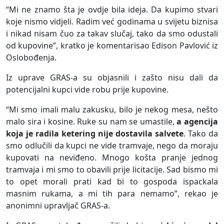
“Mi ne znamo šta je ovdje bila ideja. Da kupimo stvari
koje nismo vidjeli. Radim već godinama u svijetu biznisa
i nikad nisam čuo za takav slučaj, tako da smo odustali
od kupovine”, kratko je komentarisao Edison Pavlović iz
Oslobođenja.
Iz uprave GRAS-a su objasnili i zašto nisu dali da
potencijalni kupci vide robu prije kupovine.
“Mi smo imali malu zakusku, bilo je nekog mesa, nešto
malo sira i kosine. Ruke su nam se umastile,
a agencija
koja je radila ketering nije dostavila salvete
. Tako da
smo odlučili da kupci ne vide tramvaje, nego da moraju
kupovati na neviđeno. Mnogo košta pranje jednog
tramvaja i mi smo to obavili prije licitacije. Sad bismo mi
to opet morali prati kad bi to gospoda ispackala
masnim rukama, a mi tih para nemamo”, rekao je
anonimni upravljač GRAS-a.