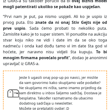
Iz GRAS-a su također poručili da bi
ovaj biznis model
mogli patentirati ukoliko se pokaže kao uspješan
.
“Prvi nam je put, pa nismo uspjeli. Ali ko je uspio iz
prvog puta. Eto
znate da ni onaj Stiv Gejts nije od
prve uspio
. Sada ćemo probati to nekoliko puta.
Zamislite kako je to super sistem. Vi ponudite na aukciju
stvar koju niko ne vidi i date im da se oko toga
nadmeću i onda kad dođu tamo vi im date šta god vi
hoćete, jer naravno nisu vidjeli šta kupuju.
To bi
mnogim firmama povećalo profit
”, dodao je anonimni
upravljač iz GRAS-a.
Jeste li ugasili onaj pop-up po navici, jer mislite
da vam govorimo kako skupljamo vaše podatke?
Ne skupljamo mi ništa, samo imamo prijedlog da
vam direktno u inbox šaljemo sadržaj. Dostava je
besplatna. Također razmatramo da ubacimo
dodatnog sadržaja u newsletter.
Možete se pretplatiti ovdje! :D