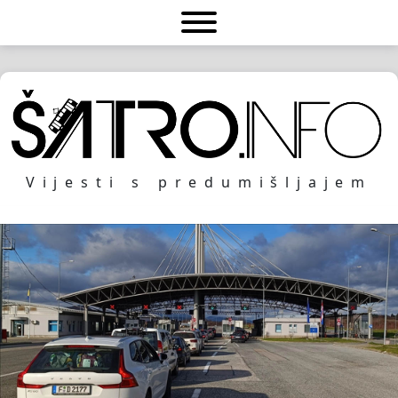
Vijesti s predumišljajem