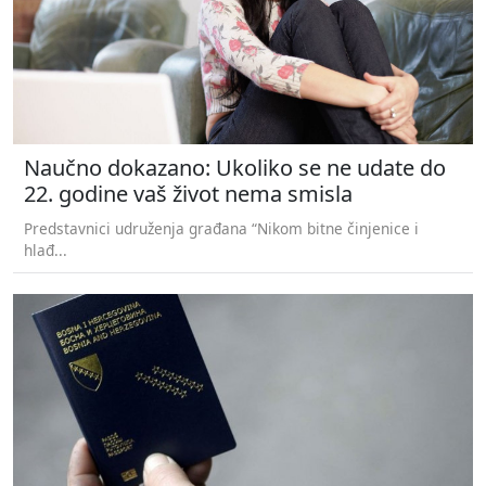
Naučno dokazano: Ukoliko se ne udate do
22. godine vaš život nema smisla
Predstavnici udruženja građana “Nikom bitne činjenice i
hlađ...