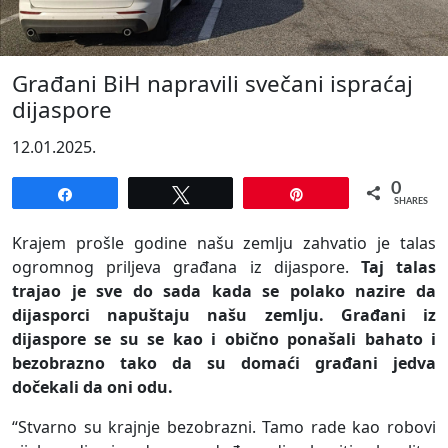
Građani BiH napravili svečani ispraćaj
dijaspore
12.01.2025.
0
Share
Tweet
Pin
SHARES
Krajem prošle godine našu zemlju zahvatio je talas
ogromnog priljeva građana iz dijaspore.
Taj talas
trajao je sve do sada kada se polako nazire da
dijasporci napuštaju našu zemlju. Građani iz
dijaspore se su se kao i obično ponašali bahato i
bezobrazno tako da su domaći građani jedva
dočekali da oni odu.
“Stvarno su krajnje bezobrazni. Tamo rade kao robovi