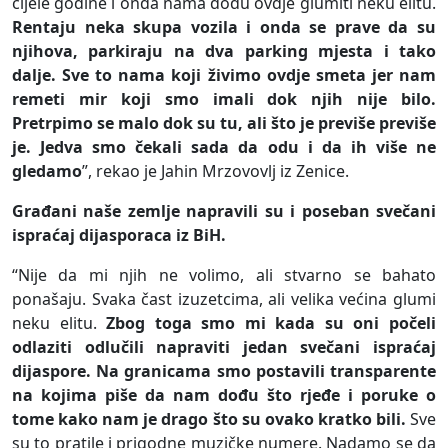
cijele godine i onda nama dođu ovdje glumiti neku elitu.
Rentaju neka skupa vozila i onda se prave da su
njihova, parkiraju na dva parking mjesta i tako
dalje. Sve to nama koji živimo ovdje smeta jer nam
remeti mir koji smo imali dok njih nije bilo.
Pretrpimo se malo dok su tu, ali što je previše previše
je. Jedva smo čekali sada da odu i da ih više ne
gledamo
”, rekao je Jahin Mrzovovlj iz Zenice.
Građani naše zemlje napravili su i poseban svečani
ispraćaj dijasporaca iz BiH.
“Nije da mi njih ne volimo, ali stvarno se bahato
ponašaju. Svaka čast izuzetcima, ali velika većina glumi
neku elitu.
Zbog toga smo mi kada su oni počeli
odlaziti odlučili napraviti jedan svečani ispraćaj
dijaspore. Na granicama smo postavili transparente
na kojima piše da nam dođu što rjeđe i poruke o
tome kako nam je drago što su ovako kratko bili.
Sve
su to pratile i prigodne muzičke numere. Nadamo se da