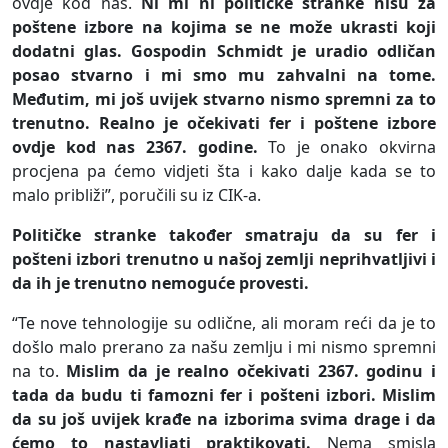
ovdje kod nas.
Ni mi ni političke stranke nisu za
poštene izbore na kojima se ne može ukrasti koji
dodatni glas. Gospodin Schmidt je uradio odličan
posao stvarno i mi smo mu zahvalni na tome.
Međutim, mi još uvijek stvarno nismo spremni za to
trenutno. Realno je očekivati fer i poštene izbore
ovdje kod nas 2367. godine.
To je onako okvirna
procjena pa ćemo vidjeti šta i kako dalje kada se to
malo približi”, poručili su iz CIK-a.
Političke stranke također smatraju da su fer i
pošteni izbori trenutno u našoj zemlji neprihvatljivi i
da ih je trenutno nemoguće provesti.
“Te nove tehnologije su odlične, ali moram reći da je to
došlo malo prerano za našu zemlju i mi nismo spremni
na to.
Mislim da je realno očekivati 2367. godinu i
tada da budu ti famozni fer i pošteni izbori. Mislim
da su još uvijek krađe na izborima svima drage i da
ćemo to nastavljati praktikovati.
Nema smisla