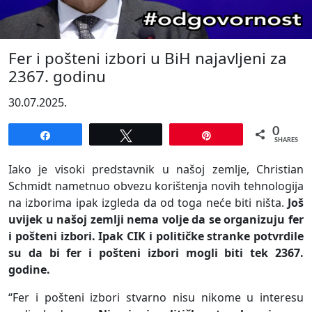
Fer i pošteni izbori u BiH najavljeni za
2367. godinu
30.07.2025.
0
Share
Tweet
Pin
SHARES
Iako je visoki predstavnik u našoj zemlje, Christian
Schmidt nametnuo obvezu korištenja novih tehnologija
na izborima ipak izgleda da od toga neće biti ništa.
Još
uvijek u našoj zemlji nema volje da se organizuju fer
i pošteni izbori. Ipak CIK i političke stranke potvrdile
su da bi fer i pošteni izbori mogli biti tek 2367.
godine.
“Fer i pošteni izbori stvarno nisu nikome u interesu