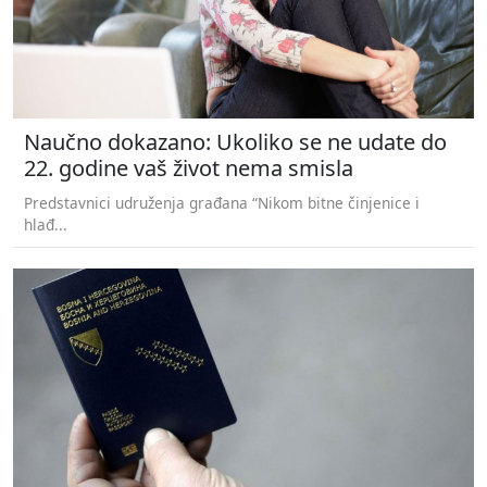
Naučno dokazano: Ukoliko se ne udate do
22. godine vaš život nema smisla
Predstavnici udruženja građana “Nikom bitne činjenice i
hlađ...