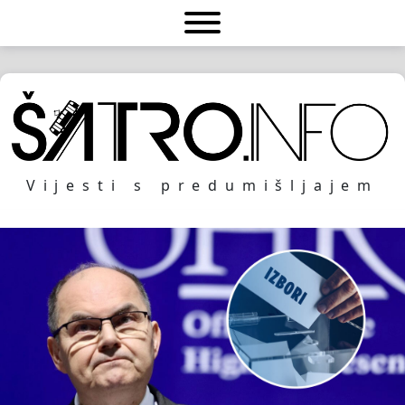
Vijesti s predumišljajem