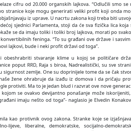
laze cifru od 20.000 organskih lajkova. “Odlučili smo se
vo stranice koje mogu generirati veliki profit koji onda m
bjašnjavaju iz uprave. U nacrtu zakona koji treba biti usvo
ćoj sjednici Parlamenta, stoji da će sva fizička lica koja
kaže se da imaju toliki i toliki broj lajkova, morati po sva
konvertibilnih feninga. “To su građani ove države i sasvim
vi lajkovi, bude i neki profit državi od toga”.
obeshrabriti stvaranje klime u kojoj se političare drža
anice poput RRD, Raja s biroa, Nadrealistički, su sve stran
 sigurnost zemlje. One su doprinijele tome da se čak stvor
ji naše žene ohrabruje da izađu iz domova i da pričaju pro
gle protiviti. Ma to je jedan blud i razvrat ove nove generac
a kojom se ovakvo devijantno ponašanje može iskorijeniti, 
 građani imaju nešto od toga”- naglasio je Elvedin Konakov
snila kao protivnik ovog zakona. Stranke koje se izjašnjav
ralno-lijeve, liberalne, demokratske, socijalno-demokrats