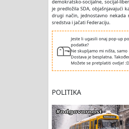
demokratsko-socijalne, socijal-libe
je predložila SDA, objašnjavajući ka
drugi način, jednostavno nekada m
sredstva i jačati Federaciju.
Jeste li ugasili onaj pop-up 
podatke?
Ne skupljamo mi ništa, samo 
Dostava je besplatna. Takođe
Možete se pretplatiti ovdje! :
POLITIKA