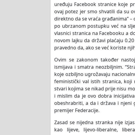
uređuju Facebook stranice koje pre
ovaj potez jer smo shvatili da su o
direktno da se vraća građanima” – o
po ubrzanom postupku već na sljede
vlasnici stranica na Facebooku a do
novom lajku da državi plaćaju 0.20 
pravedno da, ako se već koriste njiho
Ovim se zakonom također nastoji 
ismijava i smatra neozbiljnim. “Str
koje ozbiljno ugrožavaju nacionalnu
feministički val istih stranica, ko
stvari kojima se nikad prije nisu mo
i mislim da je ovo dobra inicijativ
obeshrabriti, a da i država i njeni
premijer Federacije.
Zasad se nijedna stranka nije izja
kao lijeve, lijevo-liberalne, libe