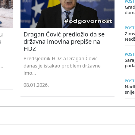
POSTE
Građ
doma
POSTE
u
Dragan Čović predložio da se
Zims
Ned
u
državna imovina prepiše na
HDZ
POSTE
Predsjednik HDZ-a Dragan Čović
Saraj
..
danas je istakao problem državne
pada
imo...
POSTE
08.01.2026.
Nadle
snij