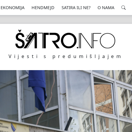
EKONOMIJA
HENDMEJD
SATIRA ILI NE?
O NAMA
Vijesti s predumišljajem