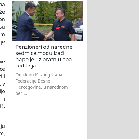
 na
ože
jen
 su
kom
 je
Penzioneri od naredne
sedmice mogu izaći
napolje uz pratnju oba
ve
roditelja
ice
Odlukom Kriznog štaba
i i
Federacije Bosne i
tiv
Hercegovine, u narednom
ije
peri...
ili
ić,
aju
ke,