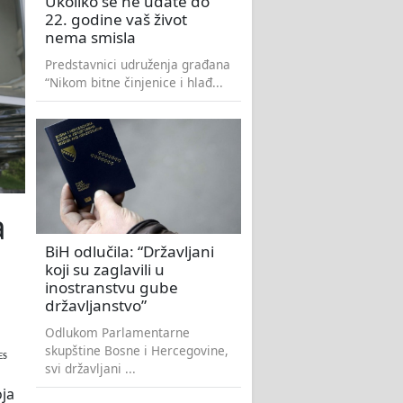
Ukoliko se ne udate do
22. godine vaš život
nema smisla
Predstavnici udruženja građana
“Nikom bitne činjenice i hlađ...
a
BiH odlučila: “Državljani
koji su zaglavili u
inostranstvu gube
državljanstvo”
Odlukom Parlamentarne
skupštine Bosne i Hercegovine,
ES
svi državljani ...
oja