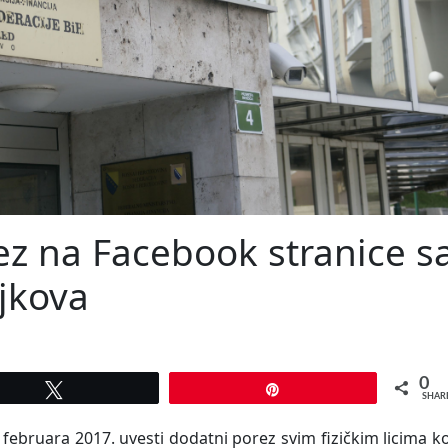
ez na Facebook stranice s
jkova
0
Tweet
Pin
SHAR
februara 2017. uvesti dodatni porez svim fizičkim licima k