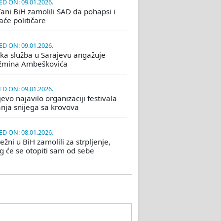
D ON: 09.01.2026.
ani BiH zamolili SAD da pohapsi i
će političare
D ON: 09.01.2026.
ka služba u Sarajevu angažuje
žmina Ambeškovića
D ON: 09.01.2026.
evo najavilo organizaciji festivala
nja snijega sa krovova
D ON: 08.01.2026.
žni u BiH zamolili za strpljenje,
eg će se otopiti sam od sebe