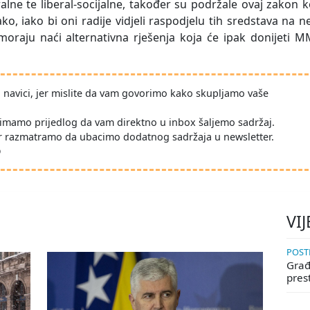
ralne te liberal-socijalne, također su podržale ovaj zakon k
ko, iako bi oni radije vidjeli raspodjelu tih sredstava na n
oraju naći alternativna rješenja koja će ipak donijeti M
po navici, jer mislite da vam govorimo kako skupljamo vaše
imamo prijedlog da vam direktno u inbox šaljemo sadržaj.
r razmatramo da ubacimo dodatnog sadržaja u newsletter.
D
VIJ
POSTE
Građa
pres