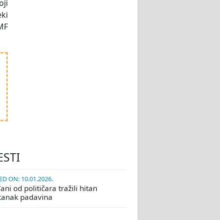
oji
eki
MF
ESTI
D ON: 10.01.2026.
ni od političara tražili hitan
tanak padavina