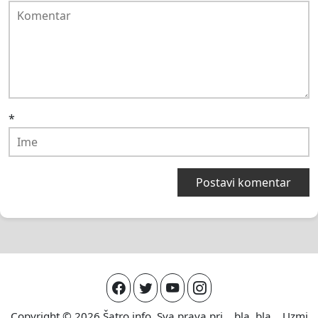
*
Copyright © 2026
Šatro.info
. Sva prava pri... bla, bla... Uzmi