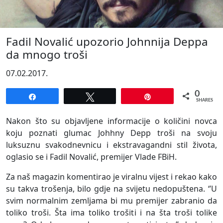
Fadil Novalić upozorio Johnnija Deppa
da mnogo troši
07.02.2017.
0
Share
Tweet
Pin
SHARES
Nakon što su objavljene informacije o količini novca
koju poznati glumac Johhny Depp troši na svoju
luksuznu svakodnevnicu i ekstravagandni stil života,
oglasio se i Fadil Novalić, premijer Vlade FBiH.
Za naš magazin komentirao je viralnu vijest i rekao kako
su takva trošenja, bilo gdje na svijetu nedopuštena. ‘’U
svim normalnim zemljama bi mu premijer zabranio da
toliko troši. Šta ima toliko trošiti i na šta troši tolike