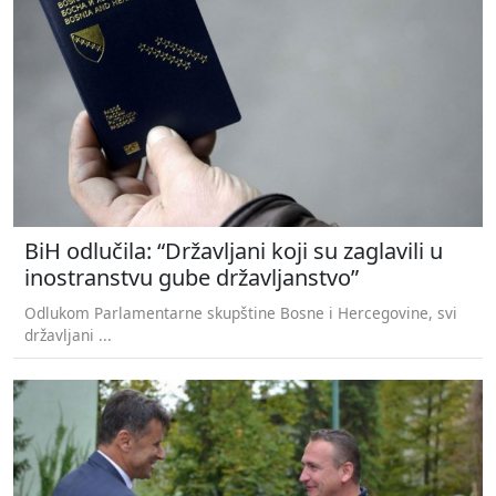
BiH odlučila: “Državljani koji su zaglavili u
inostranstvu gube državljanstvo”
Odlukom Parlamentarne skupštine Bosne i Hercegovine, svi
državljani ...