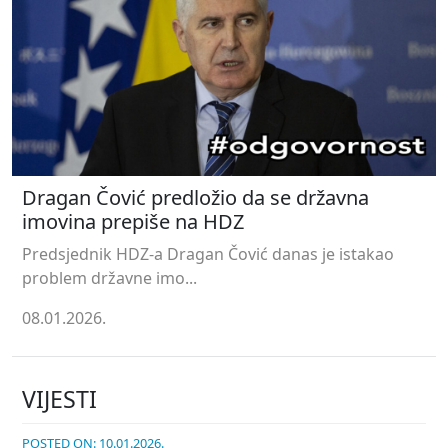
Dragan Čović predložio da se državna
imovina prepiše na HDZ
Predsjednik HDZ-a Dragan Čović danas je istakao
problem državne imo...
08.01.2026.
VIJESTI
POSTED ON: 10.01.2026.