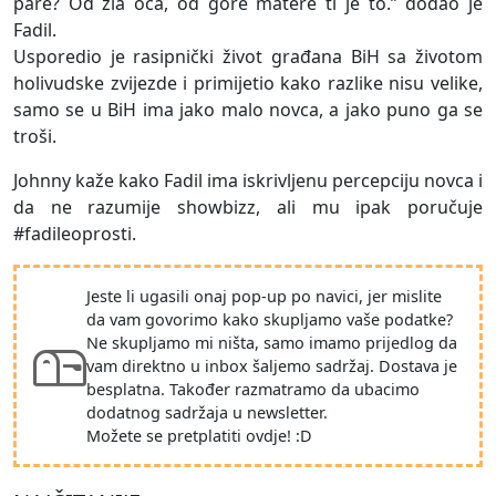
pare? Od zla oca, od gore matere ti je to.’’ dodao je
Fadil.
Usporedio je rasipnički život građana BiH sa životom
holivudske zvijezde i primijetio kako razlike nisu velike,
samo se u BiH ima jako malo novca, a jako puno ga se
troši.
Johnny kaže kako Fadil ima iskrivljenu percepciju novca i
da ne razumije showbizz, ali mu ipak poručuje
#fadileoprosti.
Jeste li ugasili onaj pop-up po navici, jer mislite
da vam govorimo kako skupljamo vaše podatke?
Ne skupljamo mi ništa, samo imamo prijedlog da
vam direktno u inbox šaljemo sadržaj. Dostava je
besplatna. Također razmatramo da ubacimo
dodatnog sadržaja u newsletter.
Možete se pretplatiti ovdje! :D