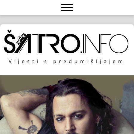
Vijesti s predumišljajem