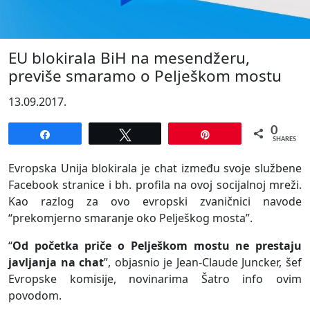
EU blokirala BiH na mesendžeru,
previše smaramo o Pelješkom mostu
13.09.2017.
0
Share
Tweet
Pin
SHARES
Evropska Unija blokirala je chat između svoje službene
Facebook stranice i bh. profila na ovoj socijalnoj mreži.
Kao razlog za ovo evropski zvaničnici navode
“prekomjerno smaranje oko Pelješkog mosta”.
“
Od početka priče o Pelješkom mostu ne prestaju
javljanja na chat
”, objasnio je Jean-Claude Juncker, šef
Evropske komisije, novinarima Šatro info ovim
povodom.