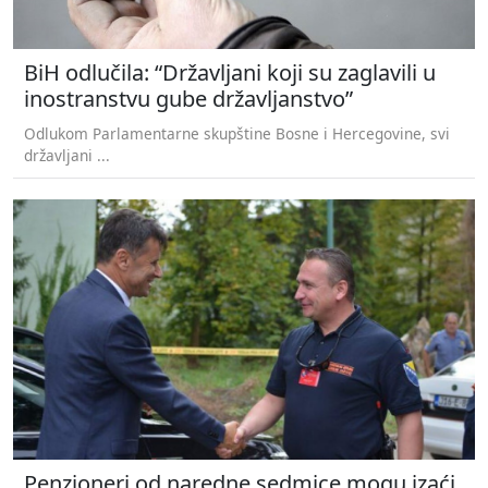
BiH odlučila: “Državljani koji su zaglavili u
inostranstvu gube državljanstvo”
Odlukom Parlamentarne skupštine Bosne i Hercegovine, svi
državljani ...
Penzioneri od naredne sedmice mogu izaći