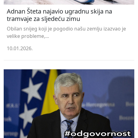
Adnan Šteta najavio ugradnu skija na
tramvaje za sljedeću zimu
Obilan snijeg koji je pogodio našu zemlju izazvao je
velike probleme,...
10.01.2026.