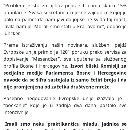
“Problem je što za njihov pejdž šifru ima skoro 15%
populacije. Svaka sekretarica mjesne zajednice kojoj je
palo na pamet da nam javi da joj se ne sviđa taj most,
javila nam je. Morali smo stati u kraj ovome”, dodao je
Juncker.
Prema istraživanju naših novinara, službeni pejdž
Evropske unije primio je 1201 poruku preko servisa za
dopisivanje “Mesendžer”, sve upućene sa službenog
profila Bosne i Hercegovine.
Izvori bliski Komisiji za
socijalne medije Parlamenta Bosne i Hercegovine
navode da se šifra sastojala iz samo četiri broja i da
nije promjenjena od začetka društvene mreže.
Posebno negodovanje Evropske unije izazvalo je i
“bockanje” koje je u zadnja dva dana postalo sve
intenzivnije.
“
Imali smo neku praktikanticu mladu, jadnica se