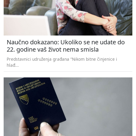
Naučno dokazano: Ukoliko se ne udate do
22. godine vaš život nema smisla
Predstavnici udruženja građana “Nikom bitne činjenice i
hlađ...