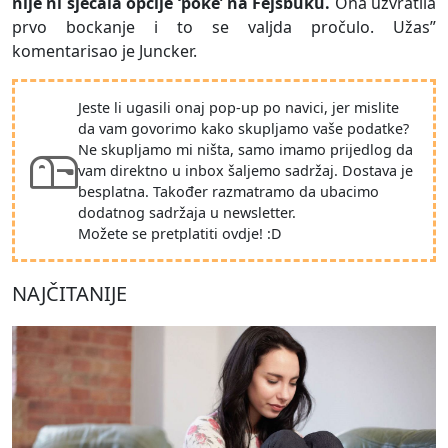
nije ni sjećala opcije ‘poke’ na Fejsbuku.
Ona uzvratila
prvo bockanje i to se valjda pročulo. Užas”
komentarisao je Juncker.
Jeste li ugasili onaj pop-up po navici, jer mislite
da vam govorimo kako skupljamo vaše podatke?
Ne skupljamo mi ništa, samo imamo prijedlog da
vam direktno u inbox šaljemo sadržaj. Dostava je
besplatna. Također razmatramo da ubacimo
dodatnog sadržaja u newsletter.
Možete se pretplatiti ovdje! :D
NAJČITANIJE