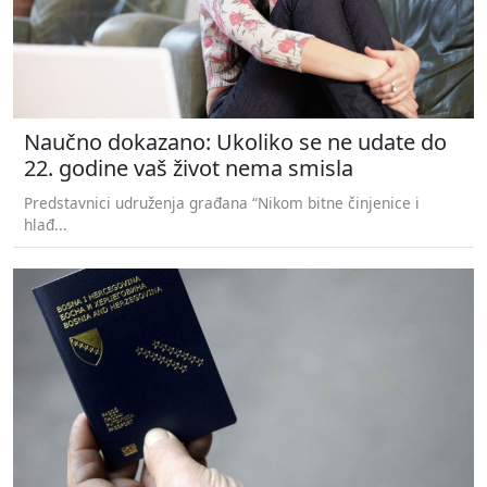
Naučno dokazano: Ukoliko se ne udate do
22. godine vaš život nema smisla
Predstavnici udruženja građana “Nikom bitne činjenice i
hlađ...