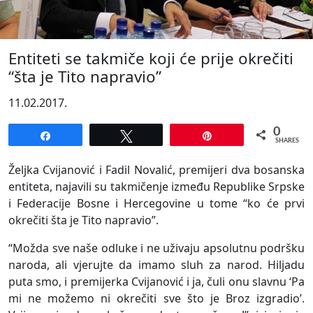
Entiteti se takmiče koji će prije okrečiti
“šta je Tito napravio”
11.02.2017.
0
Share
Tweet
Pin
SHARES
Željka Cvijanović i Fadil Novalić, premijeri dva bosanska
entiteta, najavili su takmičenje između Republike Srpske
i Federacije Bosne i Hercegovine u tome “ko će prvi
okrečiti šta je Tito napravio”.
“Možda sve naše odluke i ne uživaju apsolutnu podršku
naroda, ali vjerujte da imamo sluh za narod. Hiljadu
puta smo, i premijerka Cvijanović i ja, čuli onu slavnu ‘Pa
mi ne možemo ni okrečiti sve što je Broz izgradio’.