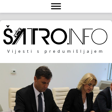
Vijesti s predumišljajem