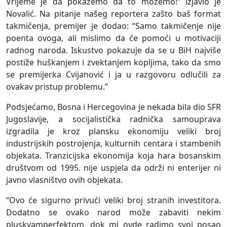
Vrijeme je da pokažemo da to možemo!” izjavio je
Novalić. Na pitanje našeg reportera zašto baš format
takmičenja, premijer je dodao: “Samo takmičenje nije
poenta ovoga, ali mislimo da će pomoći u motivaciji
radnog naroda. Iskustvo pokazuje da se u BiH najviše
postiže huškanjem i zvektanjem kopljima, tako da smo
se premijerka Cvijanović i ja u razgovoru odlučili za
ovakav pristup problemu.”
Podsjećamo, Bosna i Hercegovina je nekada bila dio SFR
Jugoslavije, a socijalistička radnička samouprava
izgradila je kroz plansku ekonomiju veliki broj
industrijskih postrojenja, kulturnih centara i stambenih
objekata. Tranzicijska ekonomija koja hara bosanskim
društvom od 1995. nije uspjela da održi ni enterijer ni
javno vlasništvo ovih objekata.
“Ovo će sigurno privući veliki broj stranih investitora.
Dodatno se ovako narod može zabaviti nekim
pluskvamperfektom, dok mi ovde radimo svoj posao