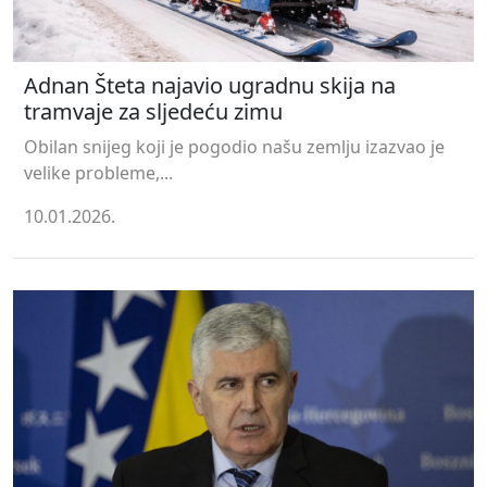
Adnan Šteta najavio ugradnu skija na
tramvaje za sljedeću zimu
Obilan snijeg koji je pogodio našu zemlju izazvao je
velike probleme,...
10.01.2026.