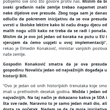
pobijemo sve ono što govore protiv nas.
Mislim da bi
svaki građanin naše zemlje trebao napamet znati
neke dijelove ove presude. Zbog toga sam je danas
odlučio da pokrenem inicijativu da se ova presuda
uvrsti u školske lektire kako bi našu dragu djecu od
malih nogu učili kako ne treba da se radi i ponaša.
Mislim da je ovo još jedan od koraka na putu u EU i
vjerujem da ćemo uspjeti u ovoj implementaciji
”,
rekao je Elmedin Konaković, ministar vanjskih poslova
naše zemlje.
Gospodin Konaković smatra da je ova presuda
gospodinu Novaliću jedan od najvažnijih događaja u
historiji BiH.
“Ovo je jedan od onih historijskih trenutaka koje smo
imali u prethodnih desetak godina.
Možda i jedan od
najvažnijih. Na taj način je dokazano kakva je SDA i
šta sve rade. Naravno to je samo jedan mali dio, ali
dosta za početak. Nadam se da će moja inicijativa