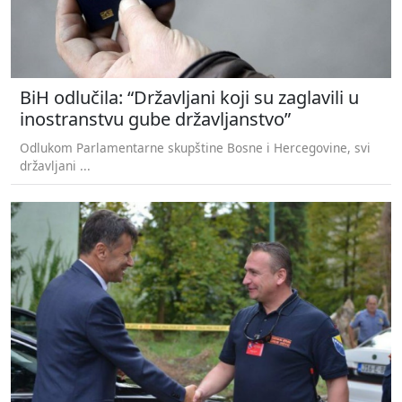
BiH odlučila: “Državljani koji su zaglavili u
inostranstvu gube državljanstvo”
Odlukom Parlamentarne skupštine Bosne i Hercegovine, svi
državljani ...