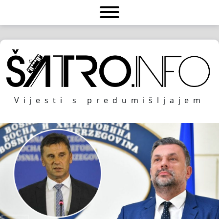
Vijesti s predumišljajem