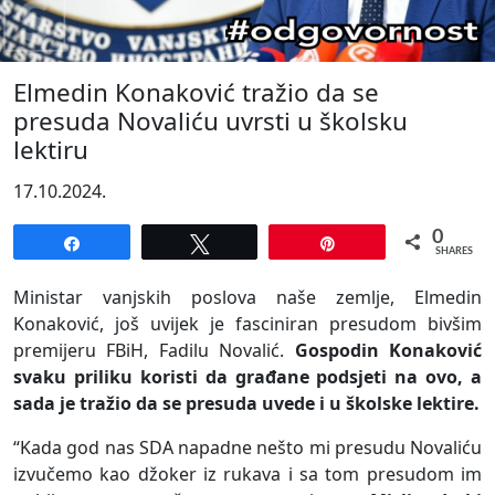
Elmedin Konaković tražio da se
presuda Novaliću uvrsti u školsku
lektiru
17.10.2024.
0
Share
Tweet
Pin
SHARES
Ministar vanjskih poslova naše zemlje, Elmedin
Konaković, još uvijek je fasciniran presudom bivšim
premijeru FBiH, Fadilu Novalić.
Gospodin Konaković
svaku priliku koristi da građane podsjeti na ovo, a
sada je tražio da se presuda uvede i u školske lektire.
“Kada god nas SDA napadne nešto mi presudu Novaliću
izvučemo kao džoker iz rukava i sa tom presudom im