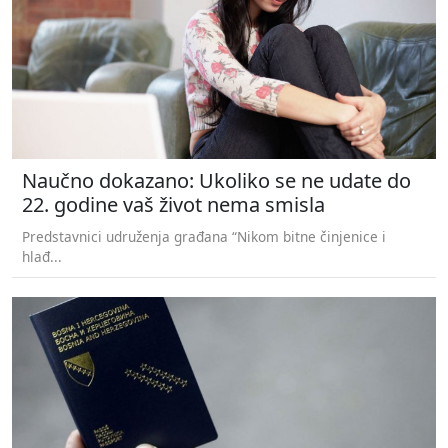
Naučno dokazano: Ukoliko se ne udate do
22. godine vaš život nema smisla
Predstavnici udruženja građana “Nikom bitne činjenice i
hlađ...