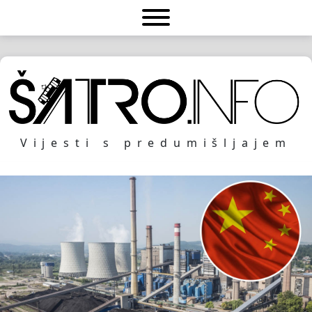
Vijesti s predumišljajem