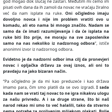
god mogao dok slučaj ne zastari. Međutim mi ćemo im
pisati ovih dana da ih zamoli da novac ne vraćaju žiralno
već da nam isplate na ruke.
Oni očigledno imaju
dovoljno novca i nije im problem vratiti ovo u
komadu, ali eto nama bi mnogo značilo. Nadam se
samo da će imati razumijevanja i da će isplata na
ruke biti što prije, ne moraju na sve zaposlenike
samo na nas nekoliko iz nadzornog odbora
”, ističe
anonimni izvor iz nadzornog odbora.
Evidetno je da nadzorni odbor ima cilj da pronevjeri
novac i opljačka državu za ovaj iznos, ali oni to
pravdaju na jako bizaran način.
“Pa očigledno je da mi kao preduzeće i kao država
imamo para, čim smo platili da se ovo izgradi.
I sada
kada nam se vrati taj novac to ne igra nikakvu ulogu
za našu privredu. A i sa druge strane, što bi naš
narod rekao mi smo to već halalili, tako da stvarno
nema potrebe za prolivenim mlijekom plakati. Bolje