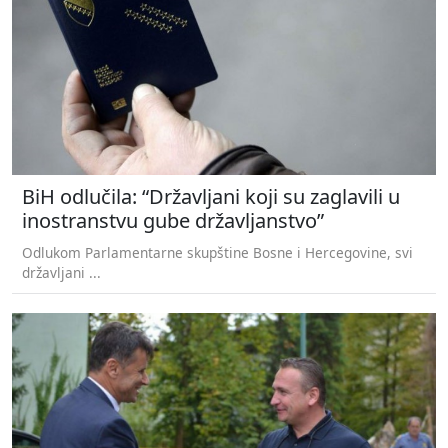
BiH odlučila: “Državljani koji su zaglavili u
inostranstvu gube državljanstvo”
Odlukom Parlamentarne skupštine Bosne i Hercegovine, svi
državljani ...