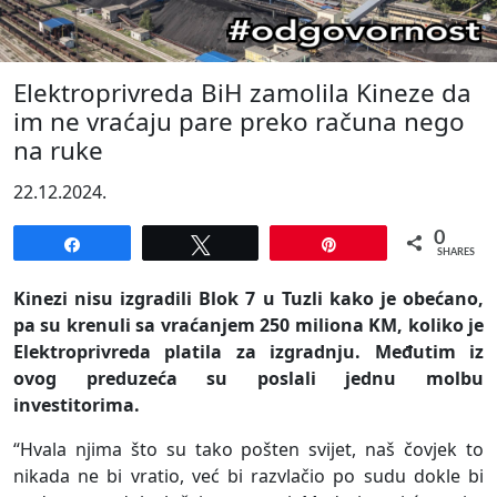
Elektroprivreda BiH zamolila Kineze da
im ne vraćaju pare preko računa nego
na ruke
22.12.2024.
0
Share
Tweet
Pin
SHARES
Kinezi nisu izgradili Blok 7 u Tuzli kako je obećano,
pa su krenuli sa vraćanjem 250 miliona KM, koliko je
Elektroprivreda platila za izgradnju. Međutim iz
ovog preduzeća su poslali jednu molbu
investitorima.
“Hvala njima što su tako pošten svijet, naš čovjek to
nikada ne bi vratio, već bi razvlačio po sudu dokle bi