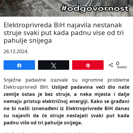
Elektroprivreda BiH najavila nestanak
struje svaki put kada padnu vise od tri
pahulje snijega
26.12.2024.
0
Share
Tweet
Pin
SHARES
Snježne padavine izazvale su ogromne probleme
Elektroprivredi BiH.
Uslijed padavina veći dio naše
zemlje ostao je bez struje, a neka mjesta i dalje
nemaju pristup električnoj energiji. Kako se građani
ne bi našli iznenađeni iz Elektroprivrede BiH danas
su najavili da će struje nestajati svaki put kada
padnu više od tri pahulje snijega.