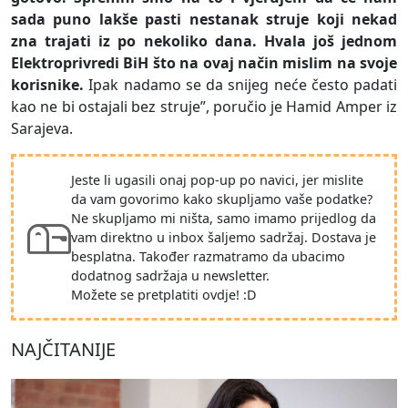
sada puno lakše pasti nestanak struje koji nekad
zna trajati iz po nekoliko dana. Hvala još jednom
Elektroprivredi BiH što na ovaj način mislim na svoje
korisnike.
Ipak nadamo se da snijeg neće često padati
kao ne bi ostajali bez struje”, poručio je Hamid Amper iz
Sarajeva.
Jeste li ugasili onaj pop-up po navici, jer mislite
da vam govorimo kako skupljamo vaše podatke?
Ne skupljamo mi ništa, samo imamo prijedlog da
vam direktno u inbox šaljemo sadržaj. Dostava je
besplatna. Također razmatramo da ubacimo
dodatnog sadržaja u newsletter.
Možete se pretplatiti ovdje! :D
NAJČITANIJE