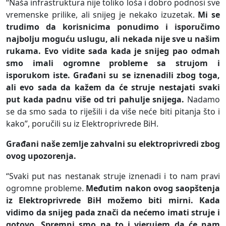
“Naša infrastruktura nije toliko loša i dobro podnosi sve
vremenske prilike, ali snijeg je nekako izuzetak.
Mi se
trudimo da korisnicima ponudimo i isporučimo
najbolju moguću uslugu, ali nekada nije sve u našim
rukama. Evo vidite sada kada je snijeg pao odmah
smo imali ogromne probleme sa strujom i
isporukom iste. Građani su se iznenadili zbog toga,
ali evo sada da kažem da će struje nestajati svaki
put kada padnu više od tri pahulje snijega.
Nadamo
se da smo sada to riješili i da više neće biti pitanja što i
kako”, poručili su iz Elektroprivrede BiH.
Građani naše zemlje zahvalni su elektroprivredi zbog
ovog upozorenja.
“Svaki put nas nestanak struje iznenadi i to nam pravi
ogromne probleme.
Međutim nakon ovog saopštenja
iz Elektroprivrede BiH možemo biti mirni. Kada
vidimo da snijeg pada znači da nećemo imati struje i
gotovo. Spremni smo na to i vjerujem da će nam