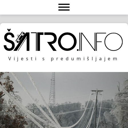
Vijesti s predumišljajem