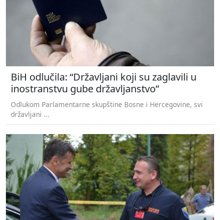
BiH odlučila: “Državljani koji su zaglavili u
inostranstvu gube državljanstvo”
Odlukom Parlamentarne skupštine Bosne i Hercegovine, svi
državljani ...