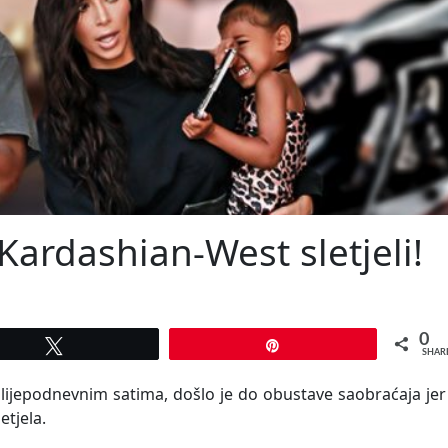
ardashian-West sletjeli!
0
Tweet
Pin
SHAR
slijepodnevnim satima, došlo je do obustave saobraćaja jer
etjela.