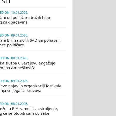
ESTI
D ON: 10.01.2026.
ni od političara tražili hitan
tanak padavina
D ON: 09.01.2026.
ani BiH zamolili SAD da pohapsi i
će političare
D ON: 09.01.2026.
ka služba u Sarajevu angažuje
žmina Ambeškovića
D ON: 09.01.2026.
evo najavilo organizaciji festivala
nja snijega sa krovova
D ON: 08.01.2026.
žni u BiH zamolili za strpljenje,
eg će se otopiti sam od sebe