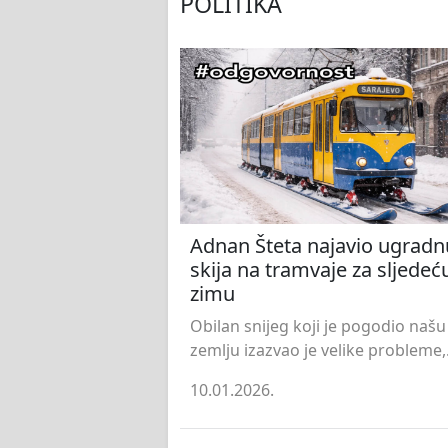
POLITIKA
Adnan Šteta najavio ugradn
skija na tramvaje za sljedeć
zimu
Obilan snijeg koji je pogodio našu
zemlju izazvao je velike probleme,.
10.01.2026.