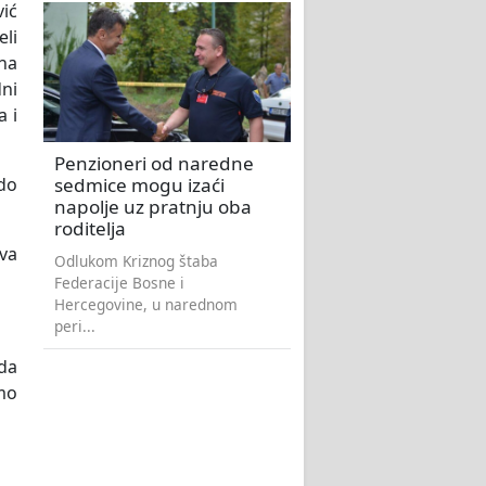
ić
eli
ina
dni
a i
Penzioneri od naredne
sedmice mogu izaći
do
napolje uz pratnju oba
roditelja
kva
Odlukom Kriznog štaba
Federacije Bosne i
Hercegovine, u narednom
peri...
 da
emo