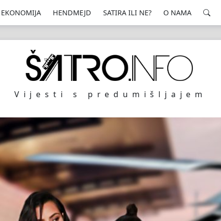
EKONOMIJA
HENDMEJD
SATIRA ILI NE?
O NAMA
Vijesti s predumišljajem