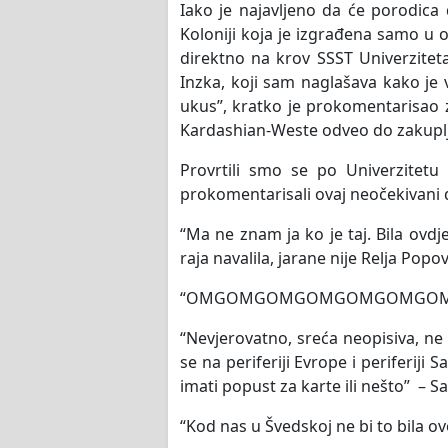
Iako je najavljeno da će porodica
Koloniji koja je izgrađena samo u o
direktno na krov SSST Univerziteta
Inzka, koji sam naglašava kako je 
ukus”, kratko je prokomentarisao za
Kardashian-Weste odveo do zakuplj
Provrtili smo se po Univerzitetu
prokomentarisali ovaj neočekivani 
“Ma ne znam ja ko je taj. Bila ovd
raja navalila, jarane nije Relja Popo
“OMGOMGOMGOMGOMGOMGOMG KIM” –
“Nevjerovatno, sreća neopisiva, n
se na periferiji Evrope i periferij
imati popust za karte ili nešto” – Sa
“Kod nas u Švedskoj ne bi to bila ovol