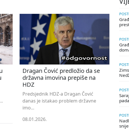
VIJ
POSTE
Građa
pres
POSTE
Građ
doma
POSTE
u
Dragan Čović predložio da se
Zims
Ned
u
državna imovina prepiše na
HDZ
POSTE
Predsjednik HDZ-a Dragan Čović
Saraj
..
danas je istakao problem državne
pada
imo...
POSTE
08.01.2026.
Nadle
snij