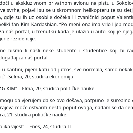
 doći u ekskluzivnom privatnom avionu na pistu u Sokolov
ve svrhe, pojavili su se u skromnom helikopteru te su sletj
, gdje su ih uz osoblje dočekali i zvaničnici poput Valent
veliki fan Kim Kardashian. “Po meni ona ima vrlo lijep mo
 naš portal, u trenutku kada je ulazio u auto koji je njeg
ene rezidencije.
 ne bismo li našli neke studente i studentice koji bi ra
događaj za naš portal.
je u kantini, pijem kafu od jutros, sve normala, samo neka
vić” -Selma, 20, studira ekonomiju.
 Elma, 20, studira političke nauke.
e mogu da vjerujem da se ovo dešava, potpuno je surealno
i Sarajeva može ostvariti nešto poput ovoga, nadam se da ć
ra, 21, studira političke nauke.
ika vijest” – Enes, 24, studira IT.