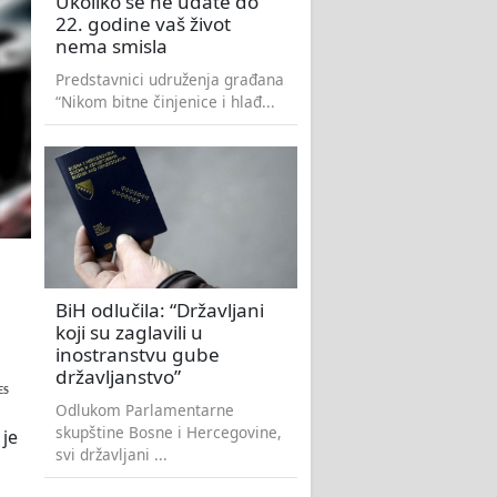
Ukoliko se ne udate do
22. godine vaš život
nema smisla
Predstavnici udruženja građana
“Nikom bitne činjenice i hlađ...
BiH odlučila: “Državljani
koji su zaglavili u
inostranstvu gube
državljanstvo”
ES
Odlukom Parlamentarne
skupštine Bosne i Hercegovine,
 je
svi državljani ...