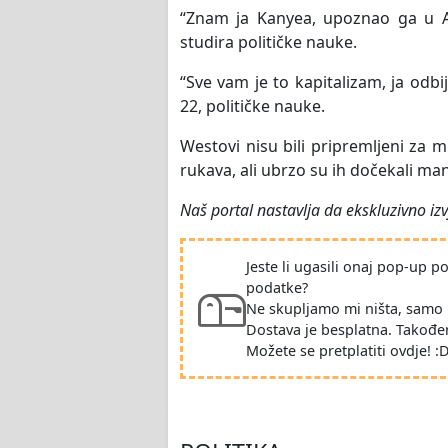
“Znam ja Kanyea, upoznao ga u Am
studira političke nauke.
“Sve vam je to kapitalizam, ja odb
22, političke nauke.
Westovi nisu bili pripremljeni za m
rukava, ali ubrzo su ih dočekali man
Naš portal nastavlja da ekskluzivno izv
Jeste li ugasili onaj pop-up 
podatke?
Ne skupljamo mi ništa, samo 
Dostava je besplatna. Takođe
Možete se pretplatiti ovdje! :