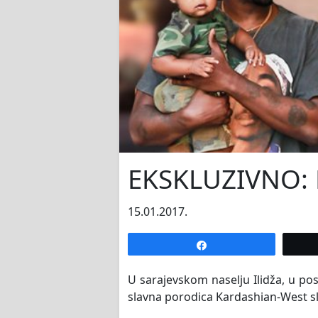
EKSKLUZIVNO: K
15.01.2017.
Share
U sarajevskom naselju Ilidža, u po
slavna porodica Kardashian-West sl