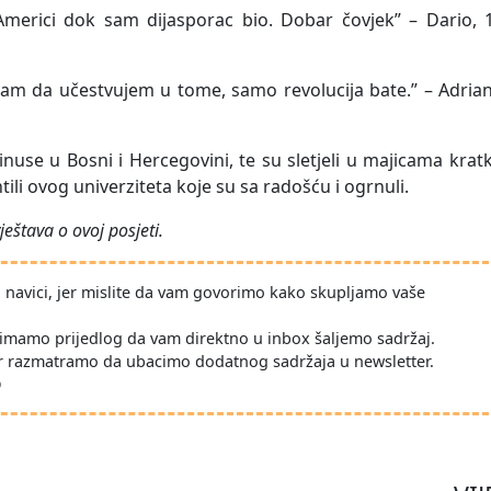
erici dok sam dijasporac bio. Dobar čovjek” – Dario, 1
ijam da učestvujem u tome, samo revolucija bate.” – Adria
inuse u Bosni i Hercegovini, te su sletjeli u majicama krat
tili ovog univerziteta koje su sa radošću i ogrnuli.
ještava o ovoj posjeti.
po navici, jer mislite da vam govorimo kako skupljamo vaše
imamo prijedlog da vam direktno u inbox šaljemo sadržaj.
r razmatramo da ubacimo dodatnog sadržaja u newsletter.
D