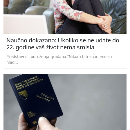
Naučno dokazano: Ukoliko se ne udate do
22. godine vaš život nema smisla
Predstavnici udruženja građana “Nikom bitne činjenice i
hlađ...