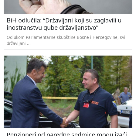
BiH odlučila: “Državljani koji su zaglavili u
inostranstvu gube državljanstvo”
Odlukom Parlamentarne skupštine Bosne i Hercegovine, svi
državljani ...
Penzioneri od naredne sedmice mogu izaći