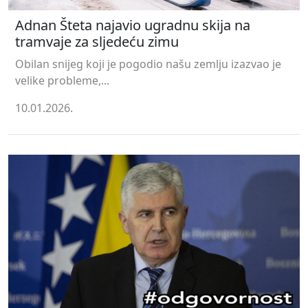
Adnan Šteta najavio ugradnu skija na
tramvaje za sljedeću zimu
Obilan snijeg koji je pogodio našu zemlju izazvao je
velike probleme,...
10.01.2026.